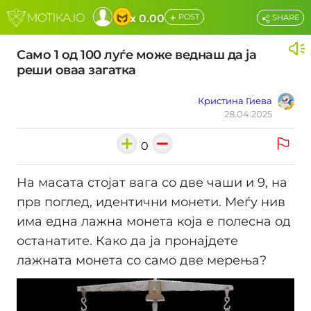
+
x 0.00
POST
SHARE
Само 1 од 100 луѓе може веднаш да ја
реши оваа загатка
Кристина Гиева
28.04.2025
0
На масата стојат вага со две чаши и 9, на
прв поглед, идентични монети. Меѓу нив
има една лажна монета која е полесна од
останатите. Како да ја пронајдете
лажната монета со само две мерења?