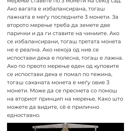
мерење ставете по 3 монети на секој сад.
Ако вагата е избалансирана, тогаш
лажната е меѓу последните 3 монети. За
второто мерење треба да земете две
парички и да ги ставите на чиниите. Ако
се избалансирани, тогаш третата монета
не е реална. Ако некоја од нив се
испостави дека е полесна, тогаш е лажна.
Ако по првото мерење еден од куповите
се испостави дека е помал по тежина,
тогаш саканата монета е меѓу овие 3
монети. Може да се пресмета со помош
на вториот принцип на мерење. Како што
можете да видите, сè е прилично
едноставно.