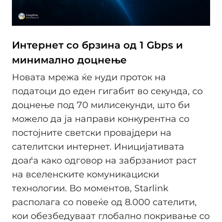
Интернет со брзина од 1 Gbps и
минимално доцнење
Новата мрежа ќе нуди проток на
податоци до еден гигабит во секунда, со
доцнење под 70 милисекунди, што би
можело да ја направи конкурентна со
постојните светски провајдери на
сателитски интернет. Иницијативата
доаѓа како одговор на забрзаниот раст
на вселенските комуникациски
технологии. Во моментов, Starlink
располага со повеќе од 8.000 сателити,
кои обезбедуваат глобално покривање со