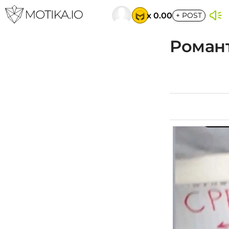
x 0.00
+
POST
Роман