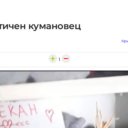
тичен кумановец
Кри
1