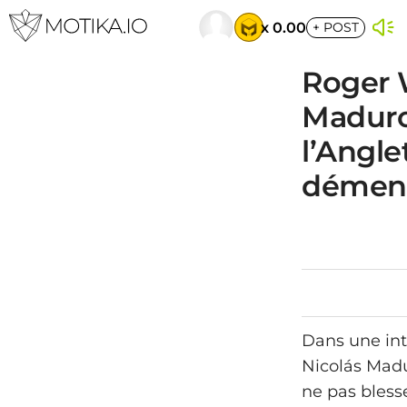
x 0.00
+
POST
Roger 
Maduro 
l’Angle
démen
Dans une int
Nicolás Madu
ne pas blesse