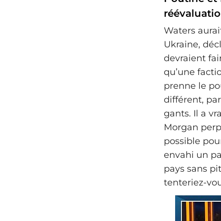
réévaluatio
Waters aurai
Ukraine, décl
devraient fai
qu’une factio
prenne le pou
différent, pa
gants. Il a v
Morgan perpl
possible pour
envahi un p
pays sans pi
tenteriez-vo