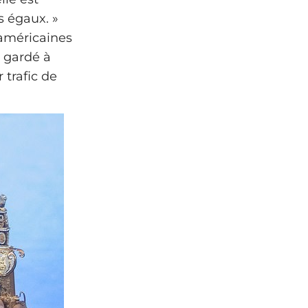
s égaux. »
 américaines
 gardé à
trafic de