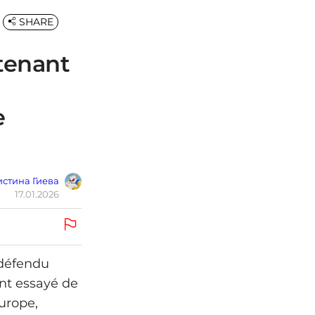
SHARE
tenant
e
стина Гиева
17.01.2026
 défendu
ent essayé de
Europe,