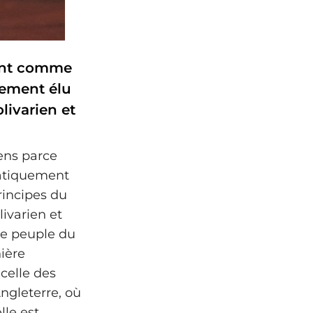
ient comme
uement élu
livarien et
iens parce
ratiquement
rincipes du
ivarien et
 le peuple du
ière
celle des
Angleterre, où
lle est