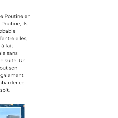
de Poutine en
 Poutine, ils
probable
’entre elles,
à fait
ale sans
de suite. Un
tout son
llégalement
mbarder ce
soit,