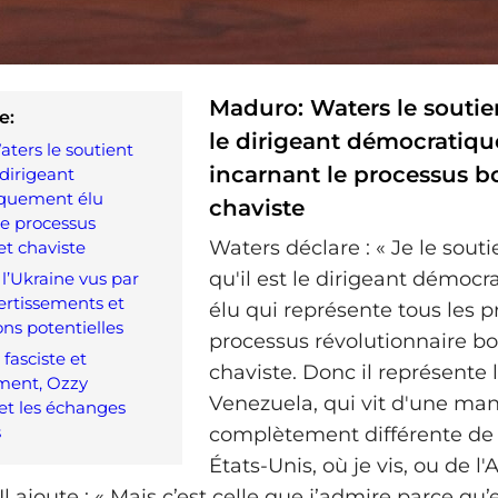
Maduro: Waters le sout
e:
le dirigeant démocratiq
ters le soutient
incarnant le processus bo
dirigeant
quement élu
chaviste
le processus
Waters déclare : « Je le sout
et chaviste
qu'il est le dirigeant démoc
 l’Ukraine vus par
ertissements et
élu qui représente tous les p
ons potentielles
processus révolutionnaire bol
fasciste et
chaviste. Donc il représente
ent, Ozzy
Venezuela, qui vit d'une man
et les échanges
s
complètement différente de 
États‑Unis, où je vis, ou de l'
Il ajoute : « Mais c’est celle que j’admire parce qu’e