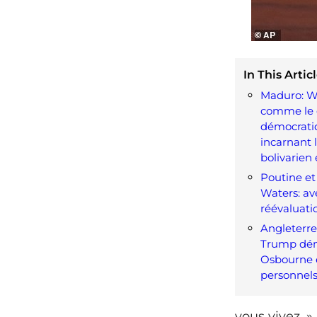
In This Articl
Maduro: Wa
comme le 
démocrati
incarnant 
bolivarien 
Poutine et
Waters: av
réévaluati
Angleterre 
Trump dém
Osbourne 
personnel
vous vivez. » 