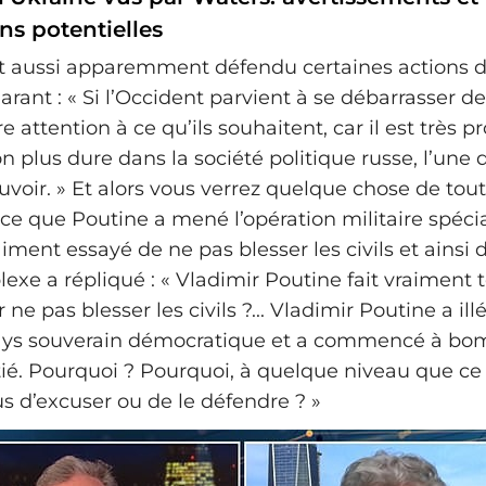
ns potentielles
t aussi apparemment défendu certaines actions 
arant : « Si l’Occident parvient à se débarrasser de
re attention à ce qu’ils souhaitent, car il est très 
n plus dure dans la société politique russe, l’une d
voir. » Et alors vous verrez quelque chose de tout 
rce que Poutine a mené l’opération militaire spéci
raiment essayé de ne pas blesser les civils et ainsi 
exe a répliqué : « Vladimir Poutine fait vraiment 
 ne pas blesser les civils ?... Vladimir Poutine a i
ays souverain démocratique et a commencé à bo
tié. Pourquoi ? Pourquoi, à quelque niveau que ce 
us d’excuser ou de le défendre ? »