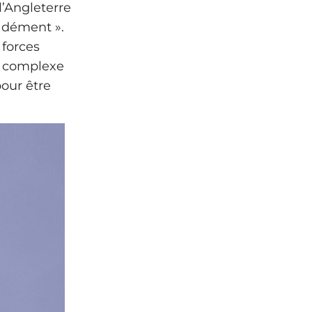
l’Angleterre
 dément ».
 forces
n complexe
our être