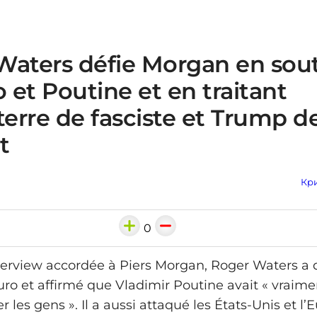
Waters défie Morgan en sou
et Poutine et en traitant
terre de fasciste et Trump d
t
Кри
0
erview accordée à Piers Morgan, Roger Waters a
ro et affirmé que Vladimir Poutine avait « vraim
r les gens ». Il a aussi attaqué les États‑Unis et l’