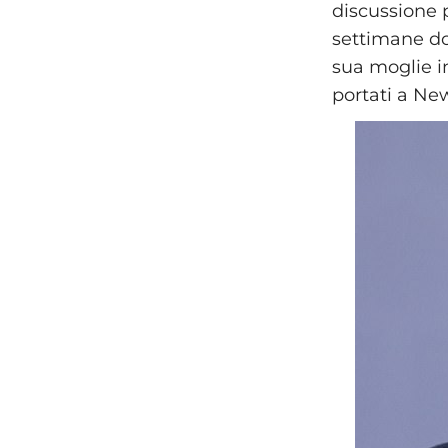
discussione p
settimane do
sua moglie i
portati a New