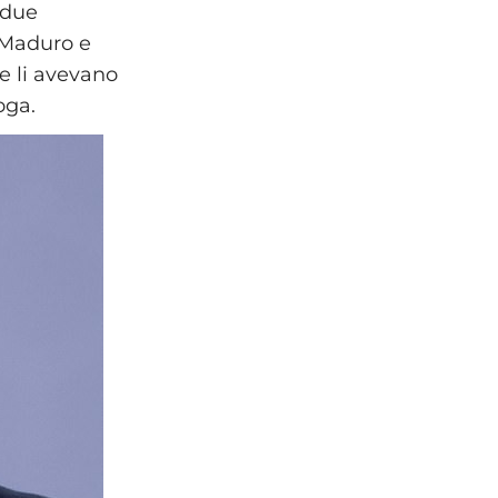
 due
 Maduro e
e li avevano
oga.