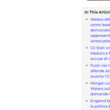
In This Articl
Waters di
come lead
democrati
rappresent
venezuela
Gli Stati U
Maduro e 
accuse di t
Putin nel 
difende al
avverte l’
Morgan co
Waters sull
domande ta
England fa
la politica