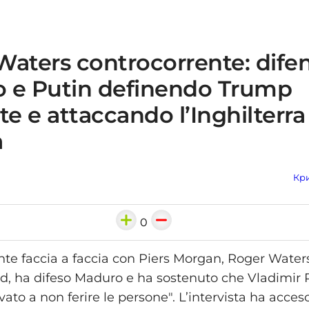
Waters controcorrente: dife
 e Putin definendo Trump
 e attaccando l’Inghilterra
a
Кри
0
nte faccia a faccia con Piers Morgan, Roger Waters
yd, ha difeso Maduro e ha sostenuto che Vladimir 
ato a non ferire le persone". L’intervista ha acces