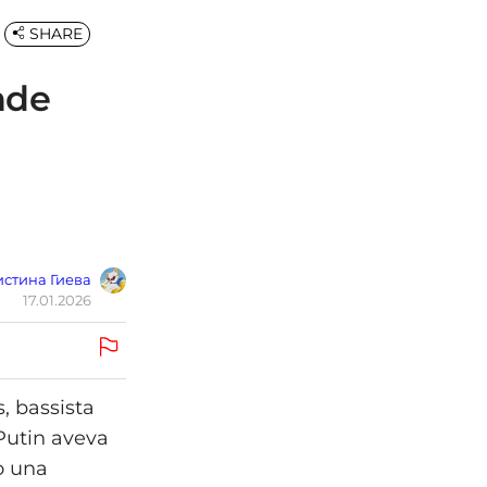
SHARE
nde
стина Гиева
17.01.2026
, bassista
Putin aveva
o una