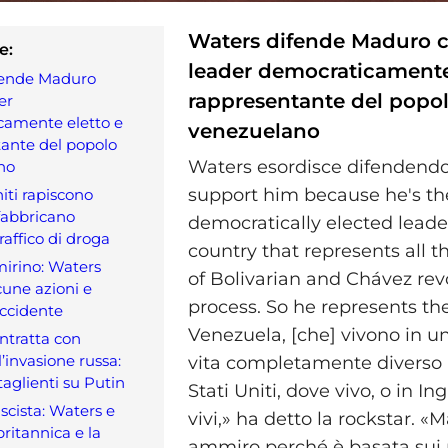
Waters difende Maduro 
e:
leader democraticamente
fende Maduro
rappresentante del popo
er
camente eletto e
venezuelano
ante del popolo
Waters esordisce difendendo
no
support him because he's th
niti rapiscono
fabbricano
democratically elected leade
raffico di droga
country that represents all t
mirino: Waters
of Bolivarian and Chávez rev
cune azioni e
process. So he represents th
Occidente
Venezuela, [che] vivono in u
ntratta con
’invasione russa:
vita completamente diverso r
glienti su Putin
Stati Uniti, dove vivo, o in In
scista: Waters e
vivi,» ha detto la rockstar. «
 britannica e la
ammiro perché è basata sui 