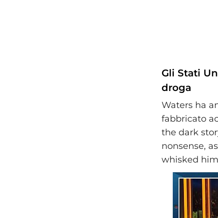
Gli Stati U
droga
Waters ha anc
fabbricato a
the dark sto
nonsense, as
whisked him 