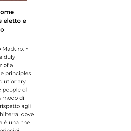
come
 eletto e
lo
 Maduro: «I
e duly
r of a
he principles
olutionary
e people of
n modo di
ispetto agli
ghilterra, dove
Ma è una che
principi