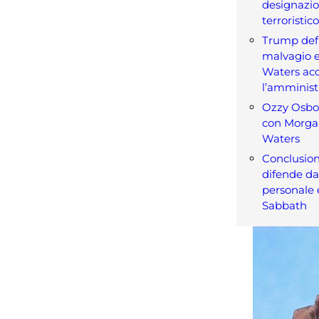
designazi
terroristico
Trump def
malvagio 
Waters ac
l’amminist
Ozzy Osbou
con Morgan
Waters
Conclusion
difende da
personale e
Sabbath