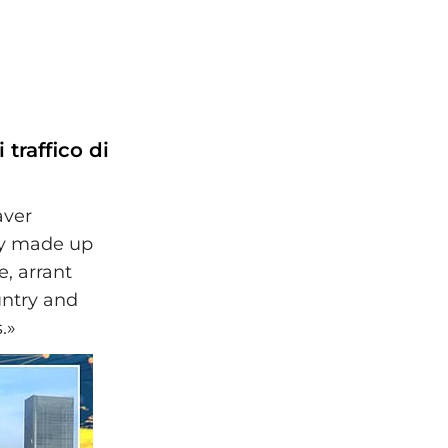
traffico di
aver
hey made up
e, arrant
untry and
.»