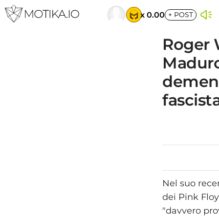
x 0.00
+
POST
Roger 
Maduro
demente
fascist
Nel suo rece
dei Pink Flo
"davvero prov