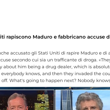
niti rapiscono Maduro e fabbricano accuse di 
he accusato gli Stati Uniti di rapire Maduro e di 
ccuse secondo cui sia un trafficante di droga. «T
ry about him being a drug dealer, which is absolut
 everybody knows, and then they invaded the co
off. What's going to happen next? Nobody knows