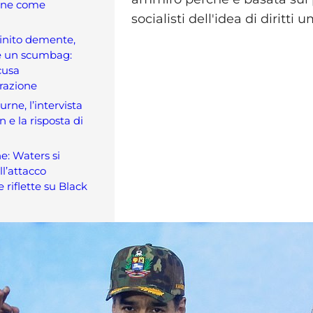
one come
socialisti dell'idea di diritti 
inito demente,
e un scumbag:
cusa
razione
rne, l’intervista
 e la risposta di
e: Waters si
ll’attacco
 riflette su Black