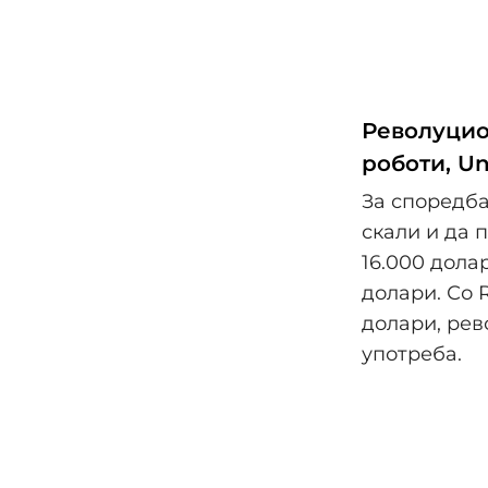
Револуцио
роботи, U
За споредба
скали и да 
16.000 дола
долари. Со 
долари, рев
употреба.