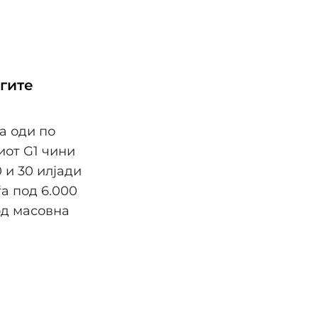
гите
а оди по
иот G1 чини
 и 30 илјади
ѓа под 6.000
од масовна