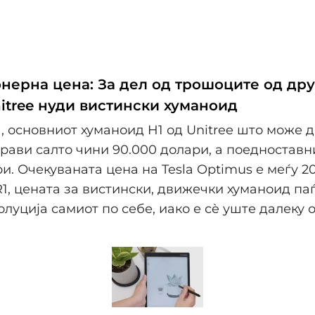
нерна цена: За дел од трошоците од дру
nitree нуди вистински хуманоид
, основниот хуманоид H1 од Unitree што може д
прави салто чини 90.000 долари, а поедноставн
ри. Очекуваната цена на Tesla Optimus е меѓу 20
R1, цената за вистински, движечки хуманоид па
олуција самиот по себе, иако е сè уште далеку 