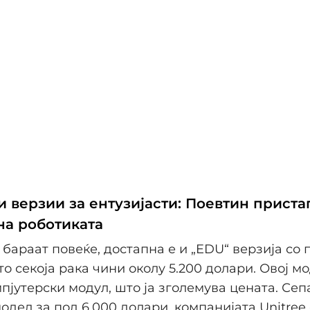
и верзии за ентузијасти: Поевтин приста
на роботиката
 бараат повеќе, достапна е и „EDU“ верзија со
то секоја рака чини околу 5.200 долари. Овој м
пјутерски модул, што ја зголемува цената. Сепа
одел за под 6.000 долари, компанијата Unitree