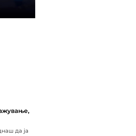
ражување,
днаш да ја