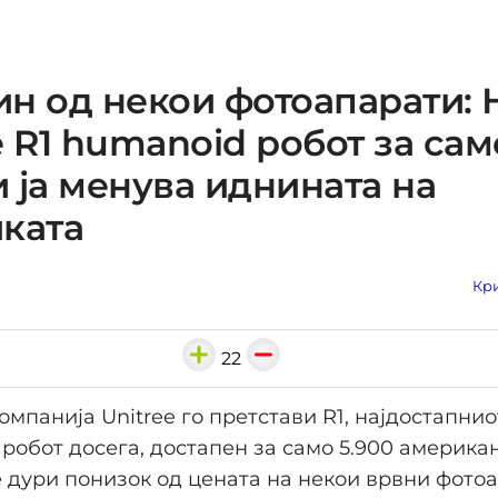
н од некои фотоапарати: 
e R1 humanoid робот за сам
 ја менува иднината на
ката
Кри
22
омпанија Unitree го претстави R1, најдостапнио
робот досега, достапен за само 5.900 америка
е дури понизок од цената на некои врвни фотоа