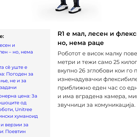
R1 е мал, лесен и флек
e:
но, нема раце
лесен и
ен – но, нема
Роботот е висок малку повеќ
метри и тежи само 25 килог
а сè уште е
вкупно 26 зглобови кои го 
а: Погоден за
изненадувачки флексибиле
ње, не и за
задачи
приближно еден час со едн
нерна цена: За
и има вградена камера, м
ошоците од
звучници за комуникација.
оботи, Unitree
ински хуманоид
и верзии за
ти: Поевтин