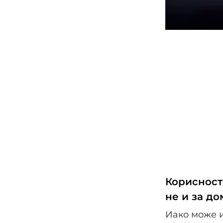
Корисност
не и за д
Иако може и