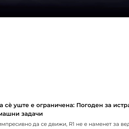
а сè уште е ограничена: Погоден за ист
омашни задачи
мпресивно да се движи, R1 не е наменет за ве