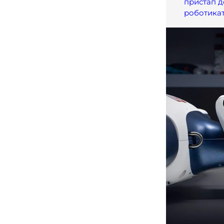
пристап д
роботика