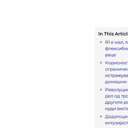
In This Articl
R1 е мал, 
флексибил
раце
Корисност
ограничен
истражува
домашни 
Револуцио
дел од тр
другите р
нуди вист
Додатоци 
ентузијас