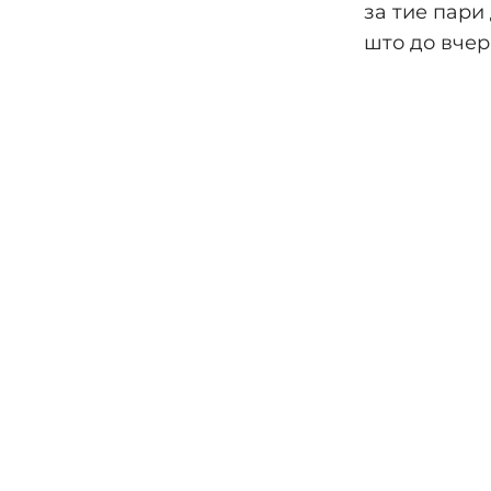
за тие пар
што до вчер