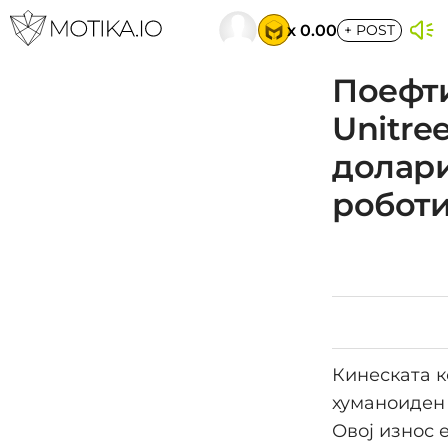
x 0.00
+
POST
Поефти
Unitre
долари
роботи
Кинеската к
хуманоиден 
Овој износ 