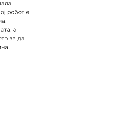
мала
ој робот е
ма.
ата, а
то за да
ина.