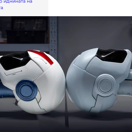
о иднината на
та