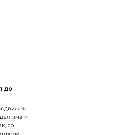
п до
 подвижни
одел има и
к, со
 отвори