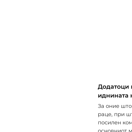
Додатоци 
иднината 
За оние што
раце, при ш
посилен ком
основниот м