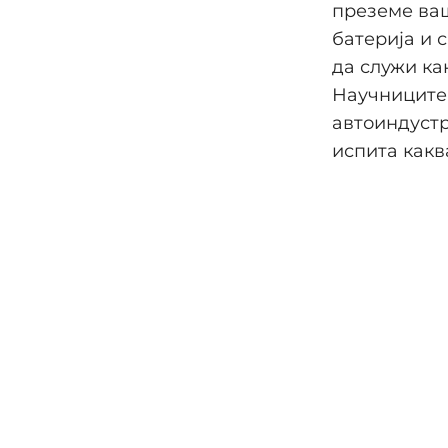
преземе ваш
батерија и 
да служи ка
Научниците 
автоиндустр
испита какв