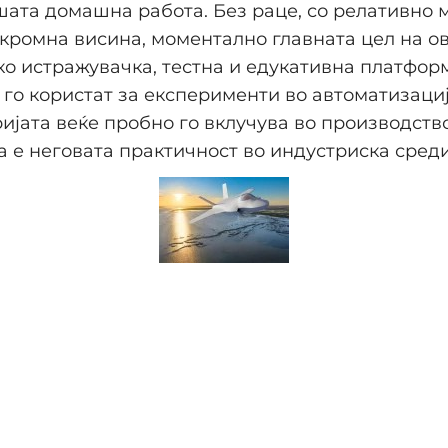
ата домашна работа. Без раце, со релативно 
скромна висина, моментално главната цел на ов
ко истражувачка, тестна и едукативна платфор
го користат за експерименти во автоматизациј
ијата веќе пробно го вклучува во производство
а е неговата практичност во индустриска сред