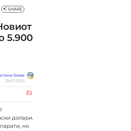
SHARE
Новиот
о 5.900
стина Гиева
29.07.2025
т
нски долари.
парати, но