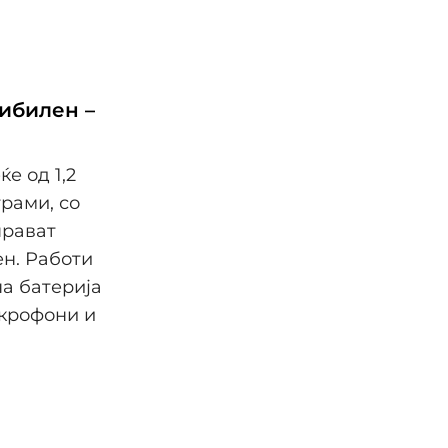
сибилен –
е од 1,2
рами, со
прават
н. Работи
а батерија
икрофони и