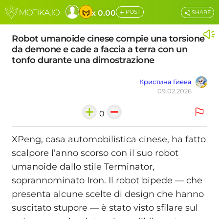
+
x 0.00
POST
SHARE
Robot umanoide cinese compie una torsione
da demone e cade a faccia a terra con un
tonfo durante una dimostrazione
Кристина Гиева
09.02.2026
0
XPeng, casa automobilistica cinese, ha fatto
scalpore l’anno scorso con il suo robot
umanoide dallo stile Terminator,
soprannominato Iron. Il robot bipede — che
presenta alcune scelte di design che hanno
suscitato stupore — è stato visto sfilare sul