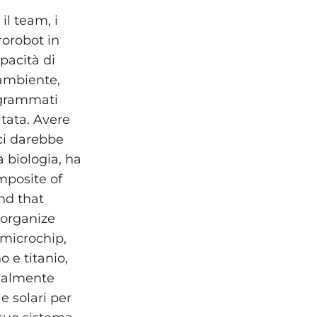
il team, i
rorobot in
pacità di
’ambiente,
ogrammati
tata. Avere
 ci darebbe
a biologia, ha
mposite of
und that
 organize
n microchip,
no e titanio,
zialmente
e solari per