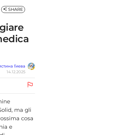
SHARE
giare
medica
стина Гиева
14.12.2025
hine
lid, ma gli
prossima cosa
nia e