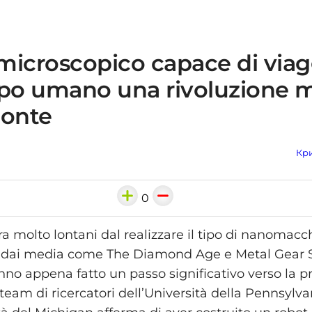
microscopico capace di viag
rpo umano una rivoluzione 
zzonte
Кри
0
a molto lontani dal realizzare il tipo di nanomacc
dai media come The Diamond Age e Metal Gear So
anno appena fatto un passo significativo verso la 
team di ricercatori dell’Università della Pennsylva