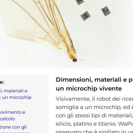
Dimensioni, materiali e p
e:
un microchip vivente
, materiali e
: un microchip
Visivamente, il robot dei rice
somiglia a un microchip, ed 
movimento e
con gli stessi tipi di materiali,
 calcolo
silicio, platino e titanio. WaP
ione con gli
osservato che è sigillato in u