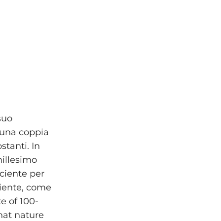
suo
a una coppia
stanti. In
millesimo
ciente per
biente, come
e of 100-
that nature