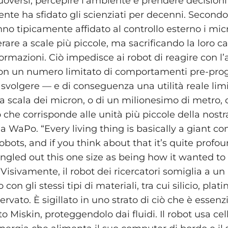
oversi, percepire l’ambiente e prendere decisioni
e ha sfidato gli scienziati per decenni. Secondo 
nno tipicamente affidato al controllo esterno i mic
re a scale più piccole, ma sacrificando la loro ca
ormazioni. Ciò impedisce ai robot di reagire con l
con un numero limitato di comportamenti pre-pr
svolgere — e di conseguenza una utilità reale limi
la scala dei micron, o di un milionesimo di metro,
 che corrisponde alle unità più piccole della nostr
a WaPo. “Every living thing is basically a giant co
bots, and if you think about that it’s quite profo
ingled out this one size as being how it wanted to
d. Visivamente, il robot dei ricercatori somiglia a u
 con gli stessi tipi di materiali, tra cui silicio, plati
vato. È sigillato in uno strato di ciò che è essen
to Miskin, proteggendolo dai fluidi. Il robot usa cell