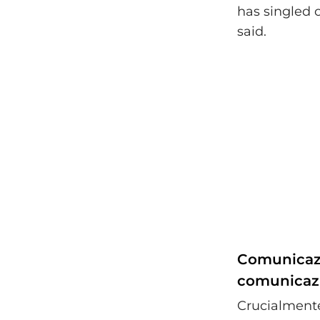
has singled o
said.
Comunicazi
comunicazi
Crucialmente