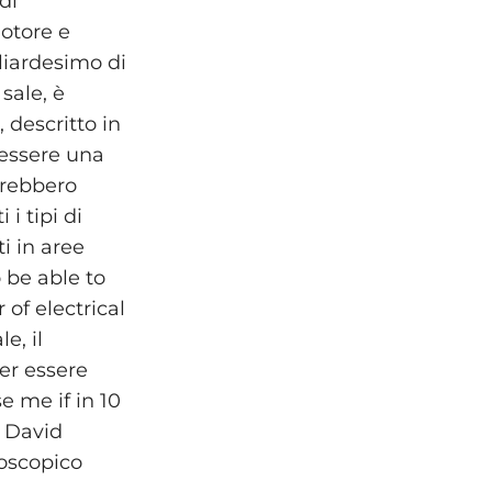
di
motore e
liardesimo di
sale, è
 descritto in
 essere una
trebbero
i tipi di
i in aree
o be able to
 of electrical
e, il
er essere
e me if in 10
r David
oscopico