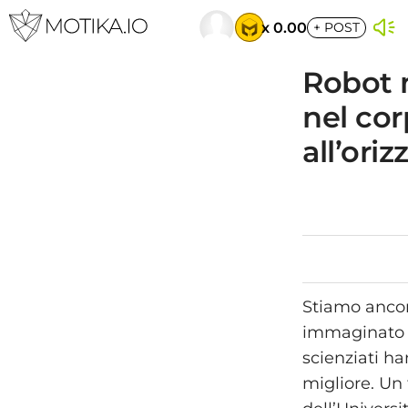
x 0.00
+
POST
Robot 
nel co
all’ori
Stiamo ancor
immaginato 
scienziati h
migliore. Un 