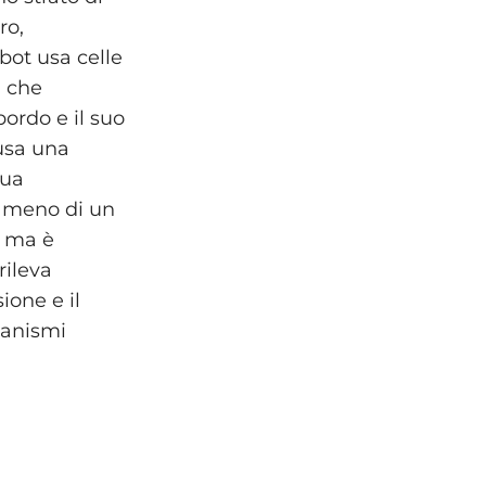
ro,
obot usa celle
a che
ordo e il suo
usa una
qua
 è meno di un
, ma è
rileva
ione e il
ganismi