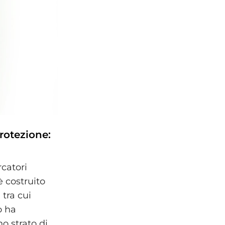
rotezione:
rcatori
è costruito
 tra cui
o ha
no strato di