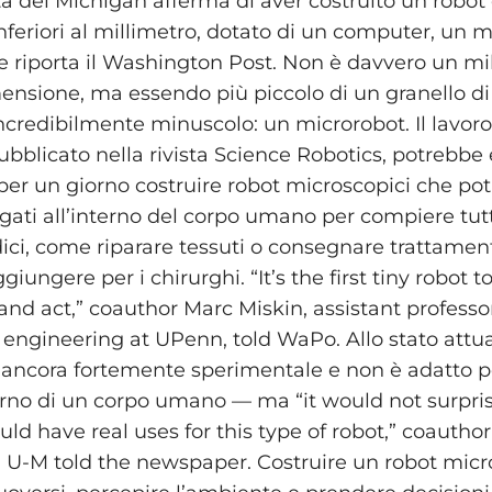
tà del Michigan afferma di aver costruito un robot 
nferiori al millimetro, dotato di un computer, un 
e riporta il Washington Post. Non è davvero un mi
ensione, ma essendo più piccolo di un granello di 
redibilmente minuscolo: un microrobot. Il lavoro,
ubblicato nella rivista Science Robotics, potrebbe
per un giorno costruire robot microscopici che po
ati all’interno del corpo umano per compiere tutti 
ici, come riparare tessuti o consegnare trattament
aggiungere per i chirurghi. “It’s the first tiny robot t
and act,” coauthor Marc Miskin, assistant professor
engineering at UPenn, told WaPo. Allo stato attual
è ancora fortemente sperimentale e non è adatto p
terno di un corpo umano — ma “it would not surpris
ld have real uses for this type of robot,” coautho
U-M told the newspaper. Costruire un robot micr