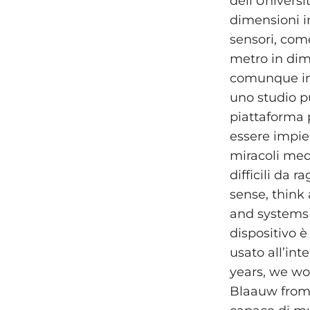
dell’Universi
dimensioni i
sensori, com
metro in dim
comunque inc
uno studio p
piattaforma 
essere impieg
miracoli med
difficili da r
sense, think 
and systems 
dispositivo 
usato all’in
years, we wou
Blaauw from 