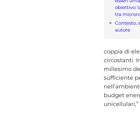
esseri uma
obiettivo:
tra micror
Contesto, s
autore
coppia di ele
circostanti. 
millesimo de
sufficiente 
nell’ambient
budget energ
unicellulari,”