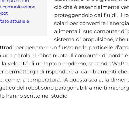
ni e prossimo
 la comunicazione
ciò che è essenzialmente vet
obot
proteggendolo dai fluidi. Il r
tato attuale e
solari per convertire l’energi
alimenta il suo computer di b
sistema di propulsione, che 
ttrodi per generare un flusso nelle particelle d’ac
In una parola, il robot nuota. Il computer di bordo
lla velocità di un laptop moderno, secondo WaPo
per permettergli di rispondere ai cambiamenti che 
e, come la temperatura. “A questa scala, la dimens
etico del robot sono paragonabili a molti micror
 lo hanno scritto nel studio.