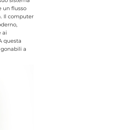
 suo sistema
e un flusso
a. Il computer
oderno,
 ai
A questa
agonabili a