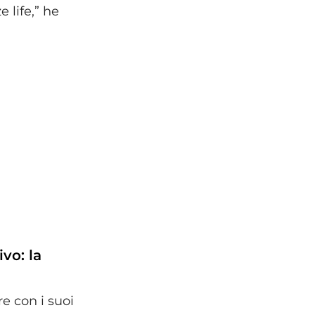
 life,” he
vo: la
e con i suoi