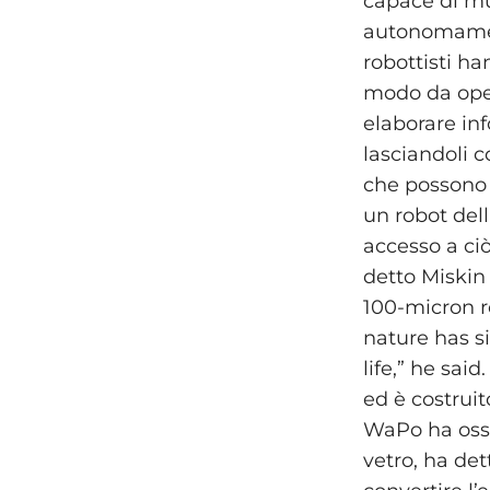
capace di mu
autonomament
robottisti ha
modo da opera
elaborare inf
lasciandoli 
che possono 
un robot del
accesso a ciò
detto Miskin 
100-micron ro
nature has s
life,” he sai
ed è costruito
WaPo ha osser
vetro, ha det