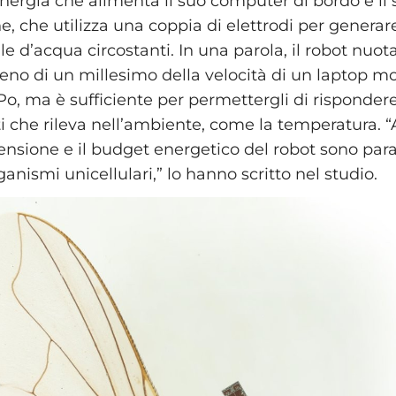
energia che alimenta il suo computer di bordo e il
e, che utilizza una coppia di elettrodi per generar
lle d’acqua circostanti. In una parola, il robot nuot
eno di un millesimo della velocità di un laptop m
, ma è sufficiente per permettergli di rispondere
che rileva nell’ambiente, come la temperatura. “
mensione e il budget energetico del robot sono par
anismi unicellulari,” lo hanno scritto nel studio.