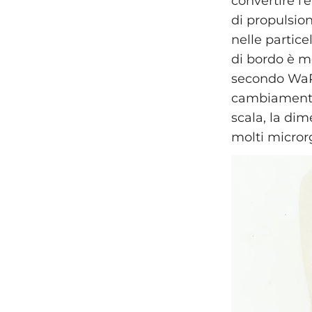
convertire l’
di propulsion
nelle partice
di bordo è m
secondo WaPo
cambiamenti 
scala, la di
molti microrg