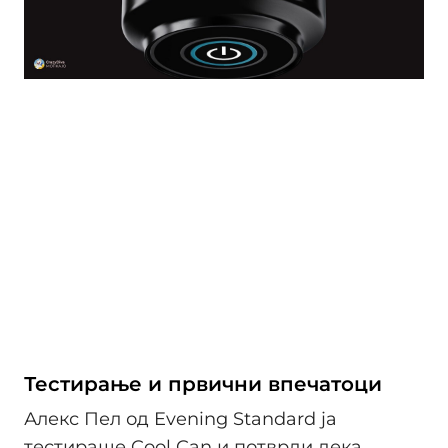
Тестирање и првични впечатоци
Алекс Пел од Evening Standard ја
тестираше Cool Can и потврди дека