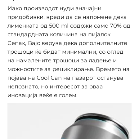
Иако производот нуди значајни
придобивки, вреди да се напомене дека
лименката од 500 ml содржи само 70% од
стандардната количина на пијалок.
Сепак, Вајс верува дека дополнителните
трошоци ќе бидат минимални, со оглед
на намалените трошоци за ладење и
можностите за рециклирање. Времето на
појава на Cool Can на пазарот останува
непознато, но интересот за оваа
иновација веќе е голем.