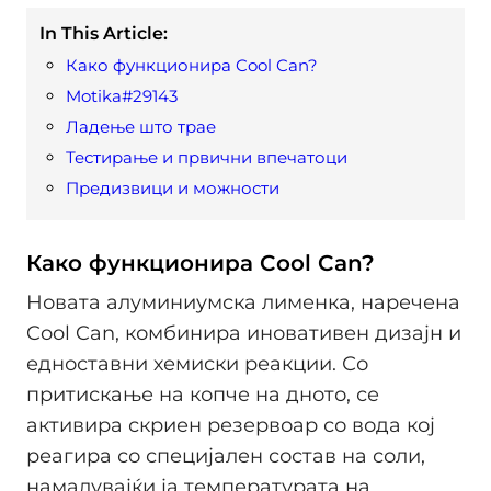
In This Article:
Како функционира Cool Can?
Motika#29143
Ладење што трае
Тестирање и првични впечатоци
Предизвици и можности
Како функционира Cool Can?
Новата алуминиумска лименка, наречена
Cool Can, комбинира иновативен дизајн и
едноставни хемиски реакции. Со
притискање на копче на дното, се
активира скриен резервоар со вода кој
реагира со специјален состав на соли,
намалувајќи ја температурата на