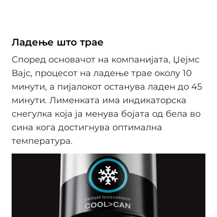
Ладење што трае
Според основачот на компанијата, Џејмс
Вајс, процесот на ладење трае околу 10
минути, а пијалокот останува ладен до 45
минути. Лименката има индикаторска
снегулка која ја менува бојата од бела во
сина кога достигнува оптимална
температура.