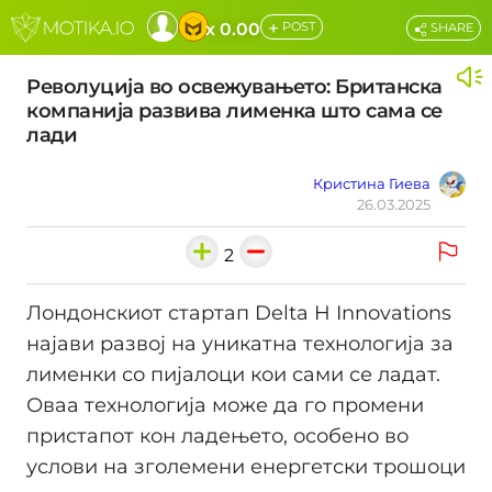
+
x 0.00
POST
SHARE
Револуција во освежувањето: Британска
компанија развива лименка што сама се
лади
Кристина Гиева
26.03.2025
2
Лондонскиот стартап Delta H Innovations
најави развој на уникатна технологија за
лименки со пијалоци кои сами се ладат.
Оваа технологија може да го промени
пристапот кон ладењето, особено во
услови на зголемени енергетски трошоци