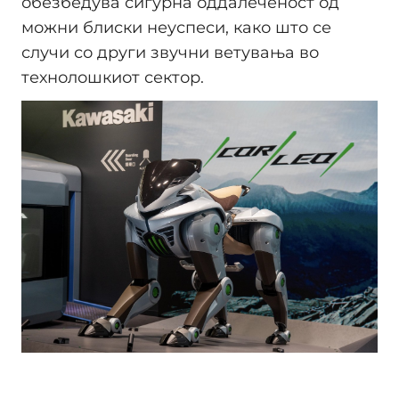
обезбедува сигурна оддалеченост од
можни блиски неуспеси, како што се
случи со други звучни ветувања во
технолошкиот сектор.