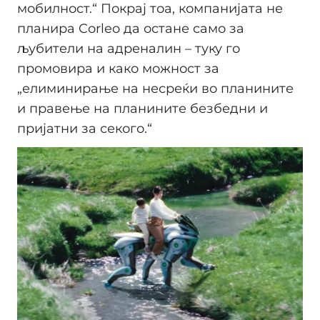
мобилност.“ Покрај тоа, компанијата не
планира Corleo да остане само за
љубители на адреналин – туку го
промовира и како можност за
„елиминирање на несреќи во планините
и правење на планините безбедни и
пријатни за секого.“