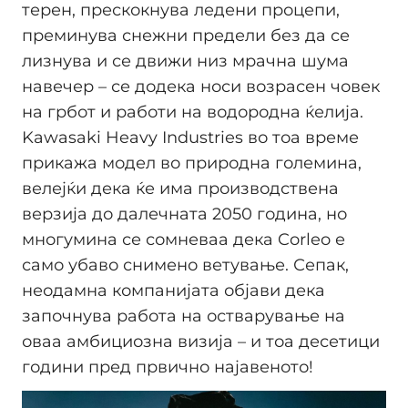
терен, прескокнува ледени процепи,
преминува снежни предели без да се
лизнува и се движи низ мрачна шума
навечер – се додека носи возрасен човек
на грбот и работи на водородна ќелија.
Kawasaki Heavy Industries во тоа време
прикажа модел во природна големина,
велејќи дека ќе има производствена
верзија до далечната 2050 година, но
многумина се сомневаа дека Corleo е
само убаво снимено ветување. Сепак,
неодамна компанијата објави дека
започнува работа на остварување на
оваа амбициозна визија – и тоа десетици
години пред првично најавеното!