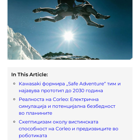
In This Article:
Kawasaki формира „Safe Adventure“ тим и
најавува прототип до 2030 година
Реалноста на Corleo: Електрична
симулација и потенцијална безбедност
во планините
Скептицизам околу вистинската
способност на Corleo и предизвиците во
роботиката