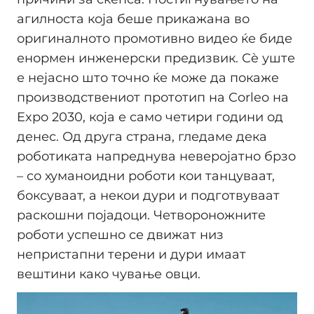
агилноста која беше прикажана во
оригиналното промотивно видео ќе биде
енормен инженерски предизвик. Сè уште
е нејасно што точно ќе може да покаже
производствениот прототип на Corleo на
Expo 2030, која е само четири години од
денес. Од друга страна, гледаме дека
роботиката напреднува неверојатно брзо
– со хуманоидни роботи кои танцуваат,
боксуваат, а некои дури и подготвуваат
раскошни појадоци. Четвороножните
роботи успешно се движат низ
непристапни терени и дури имаат
вештини како чување овци.