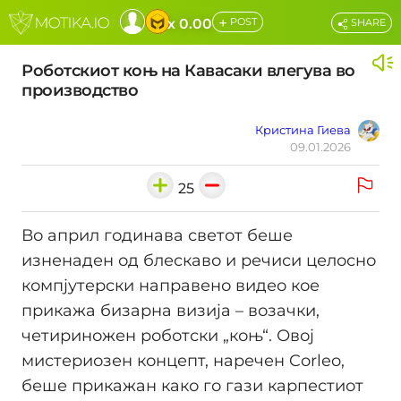
+
x 0.00
POST
SHARE
Роботскиот коњ на Кавасаки влегува во
производство
Кристина Гиева
09.01.2026
25
Во април годинава светот беше
изненаден од блескаво и речиси целосно
компјутерски направено видео кое
прикажа бизарна визија – возачки,
четириножен роботски „коњ“. Овој
мистериозен концепт, наречен Corleo,
беше прикажан како го гази карпестиот