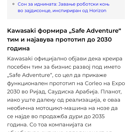
Сон за иднината: Јавање роботски коњ
во зајдисонце, инспириран од Horizon
Kawasaki формира „Safe Adventure“
тим и најавува прототип до 2030
година
Kawasaki официјално објави дека креира
посебен тим за бизнис развој под името
„Safe Adventure“, со цел да прикаже
функционален прототип на Corleo на Expo
2030 во Ријад, Саудиска Арабија. Планот,
иако уште далеку од реализација, е оваа
необична мотоцикл-машина на нозе да
се најде во продажба дури до 2035
година. Со тоа компанијата си