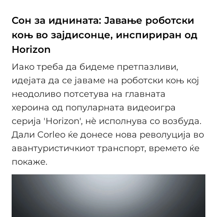
Сон за иднината: Јавање роботски
коњ во зајдисонце, инспириран од
Horizon
Иако треба да бидеме претпазливи,
идејата да се јаваме на роботски коњ кој
неодоливо потсетува на главната
хероина од популарната видеоигра
серија 'Horizon', нè исполнува со возбуда.
Дали Corleo ќе донесе нова револуција во
авантуристичкиот транспорт, времето ќе
покаже.