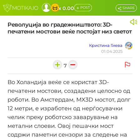
+
x 0.00
POST
SHARE
Револуција во градежништвото: 3D-
печатени мостови веќе постојат низ светот
Кристина Гиева
01.04.2025
7
Во Холандија веќе се користат 3D-
печатени мостови, создадени целосно од
роботи. Во Амстердам, MX3D мостот, долг
12 метри, е изработен од нерѓосувачки
челик преку роботско заварување на
метални слоеви. Овој пешачки мост
содржи паметни сензори за следење на