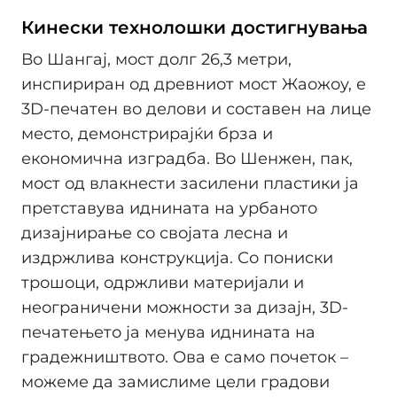
Кинески технолошки достигнувања
Во Шангај, мост долг 26,3 метри,
инспириран од древниот мост Жаожоу, е
3D-печатен во делови и составен на лице
место, демонстрирајќи брза и
економична изградба. Во Шенжен, пак,
мост од влакнести засилени пластики ја
претставува иднината на урбаното
дизајнирање со својата лесна и
издржлива конструкција. Со пониски
трошоци, одржливи материјали и
неограничени можности за дизајн, 3D-
печатењето ја менува иднината на
градежништвото. Ова е само почеток –
можеме да замислиме цели градови