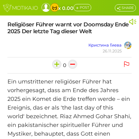
+
x 0.00
POST
SHARE
Religiöser Führer warnt vor Doomsday Ende
2025 Der letzte Tag dieser Welt
Кристина Гиева
26.11.2025
0
Ein umstrittener religiöser Führer hat
vorhergesagt, dass am Ende des Jahres
2025 ein Komet die Erde treffen werde – ein
Ereignis, das er als 'the last day of this
world' bezeichnet. Riaz Ahmed Gohar Shahi,
ein pakistanischer spiritueller Führer und
Mystiker, behauptet, dass Gott einen