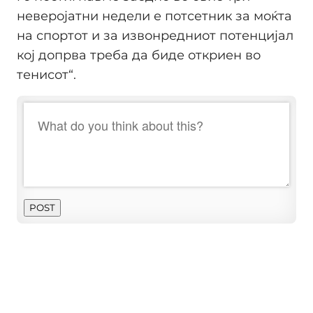
неверојатни недели е потсетник за моќта
на спортот и за извонредниот потенцијал
кој допрва треба да биде откриен во
тенисот“.
POST