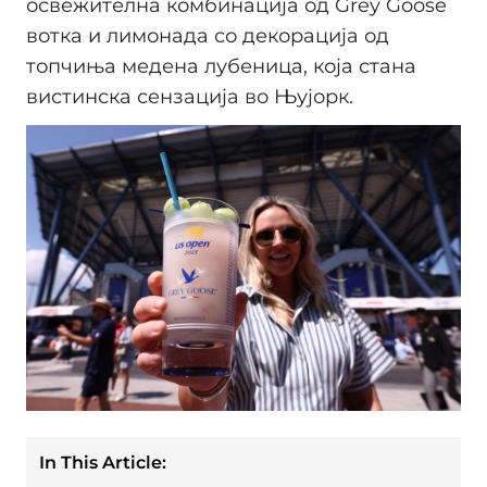
освежителна комбинација од Grey Goose
вотка и лимонада со декорација од
топчиња медена лубеница, која стана
вистинска сензација во Њујорк.
In This Article: