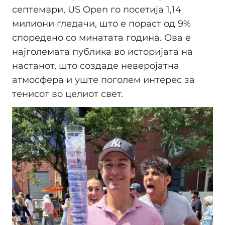
септември, US Open го посетија 1,14
милиони гледачи, што е пораст од 9%
споредено со минатата година. Ова е
најголемата публика во историјата на
настанот, што создаде неверојатна
атмосфера и уште поголем интерес за
тенисот во целиот свет.