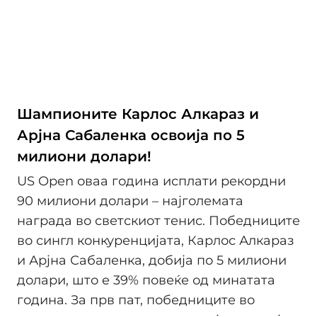
Шампионите Карлос Алкараз и
Арјна Сабаленка освоија по 5
милиони долари!
US Open оваа година исплати рекордни
90 милиони долари – најголемата
награда во светскиот тенис. Победниците
во сингл конкуренцијата, Карлос Алкараз
и Арјна Сабаленка, добија по 5 милиони
долари, што е 39% повеќе од минатата
година. За прв пат, победниците во