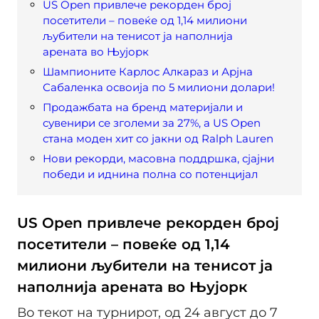
US Open привлече рекорден број
посетители – повеќе од 1,14 милиони
љубители на тенисот ја наполнија
арената во Њујорк
Шампионите Карлос Алкараз и Арјна
Сабаленка освоија по 5 милиони долари!
Продажбата на бренд материјали и
сувенири се зголеми за 27%, а US Open
стана моден хит со јакни од Ralph Lauren
Нови рекорди, масовна поддршка, сјајни
победи и иднина полна со потенцијал
US Open привлече рекорден број
посетители – повеќе од 1,14
милиони љубители на тенисот ја
наполнија арената во Њујорк
Во текот на турнирот, од 24 август до 7