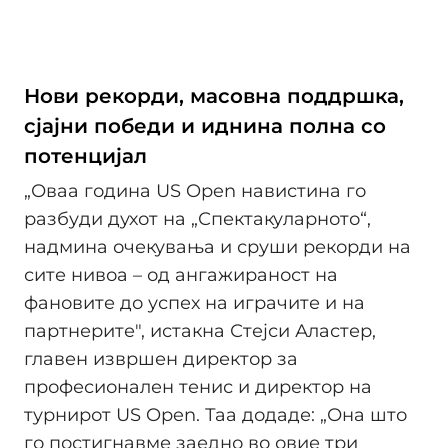
Нови рекорди, масовна поддршка,
сјајни победи и иднина полна со
потенцијал
„Оваа година US Open навистина го
разбуди духот на „Спектакуларното“,
надмина очекувања и сруши рекорди на
сите нивоа – од ангажираност на
фановите до успех на играчите и на
партнерите", истакна Стејси Аластер,
главен извршен директор за
професионален тенис и директор на
турнирот US Open. Таа додаде: „Она што
го постигнавме заедно во овие три