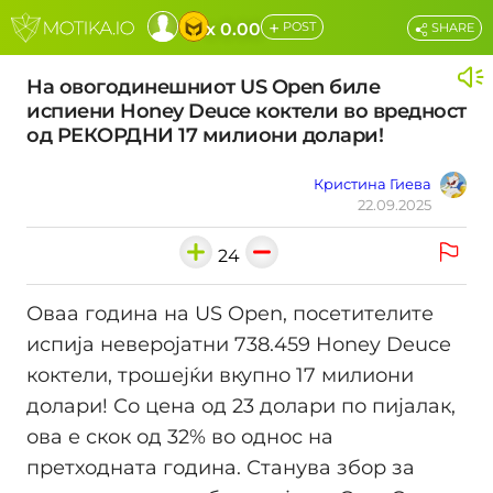
+
x 0.00
POST
SHARE
На овогодинешниот US Open биле
испиени Honey Deuce коктели во вредност
од РЕКОРДНИ 17 милиони долари!
Кристина Гиева
22.09.2025
24
Оваа година на US Open, посетителите
испија неверојатни 738.459 Honey Deuce
коктели, трошејќи вкупно 17 милиони
долари! Со цена од 23 долари по пијалак,
ова е скок од 32% во однос на
претходната година. Станува збор за