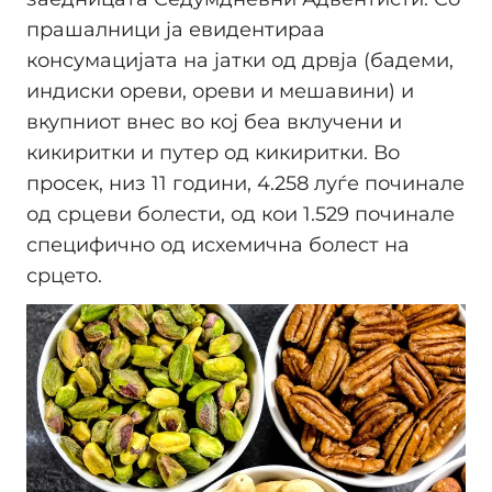
прашалници ја евидентираа
консумацијата на јатки од дрвја (бадеми,
индиски ореви, ореви и мешавини) и
вкупниот внес во кој беа вклучени и
кикиритки и путер од кикиритки. Во
просек, низ 11 години, 4.258 луѓе починале
од срцеви болести, од кои 1.529 починале
специфично од исхемична болест на
срцето.