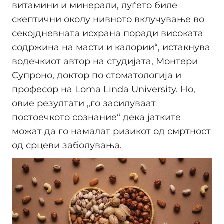
витамини и минерали, луѓето биле
скептични околу нивното вклучување во
секојдневната исхрана поради високата
содржина на масти и калории“, истакнува
водечкиот автор на студијата, Монтери
Супроно, доктор по стоматологија и
професор на Loma Linda University. Но,
овие резултати „го засилуваат
постоечкото сознание“ дека јатките
можат да го намалат ризикот од смртност
од срцеви заболувања.