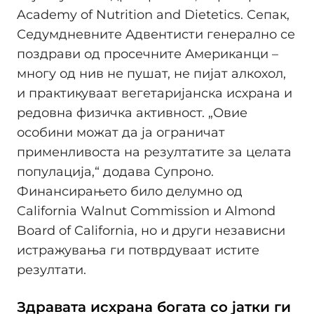
Academy of Nutrition and Dietetics. Сепак,
Седумдневните Адвентисти генерално се
поздрави од просечните Американци –
многу од нив не пушат, не пијат алкохол,
и практикуваат вегетаријанска исхрана и
редовна физичка активност. „Овие
особини можат да ја ограничат
применливоста на резултатите за целата
популација,“ додава Супроно.
Финансирањето било делумно од
California Walnut Commission и Almond
Board of California, но и други независни
истражувања ги потврдуваат истите
резултати.
Здравата исхрана богата со јатки ги