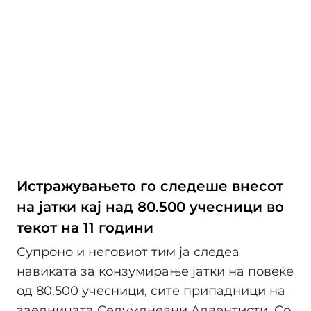
Истражувањето го следеше внесот
на јатки кај над 80.500 учесници во
текот на 11 години
Супроно и неговиот тим ја следеа
навиката за конзумирање јатки на повеќе
од 80.500 учесници, сите припадници на
заедницата Седумдневни Адвентисти. Со