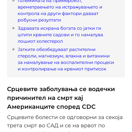
Големината на примерокот,
времетраењето на истражувањето и
контрола на други фактори даваат
робусни резултати
Здравата исхрана богата со јатки ги
штити крвните садови и го намалува
лошиот холестерол
Јатките обезбедуваат растителни
стероли, магнезиум, влакна и витамини
за намалување на воспалителни процеси
и контролирање на крвниот притисок
Срцевите заболувања се водечки
причинител на смрт кај
Американците според CDC
Срцевите болести се одговорни за секоја
трета смрт во САД и се на врвот по