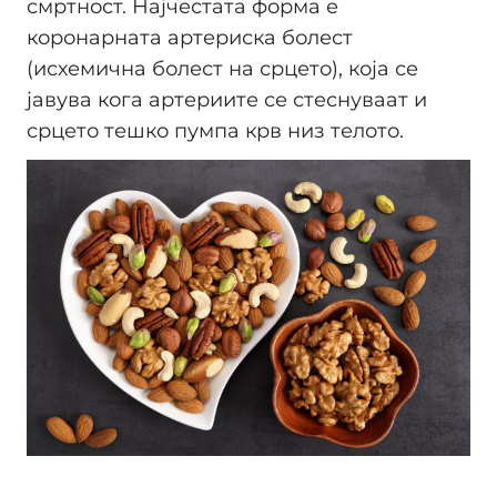
смртност. Најчестата форма е
коронарната артериска болест
(исхемична болест на срцето), која се
јавува кога артериите се стеснуваат и
срцето тешко пумпа крв низ телото.