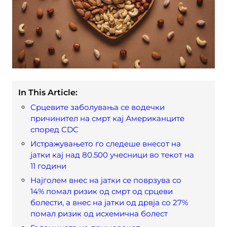
In This Article:
Срцевите заболувања се водечки
причинител на смрт кај Американците
според CDC
Истражувањето го следеше внесот на
јатки кај над 80.500 учесници во текот на
11 години
Најголем внес на јатки се поврзува со
14% помал ризик од смрт од срцеви
болести, а внес на јатки од дрвја со 27%
помал ризик од исхемична болест