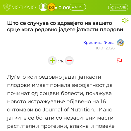
+
x 0.00
POST
SHARE
Што се случува со здравјето на вашето
срце кога редовно јадете јаткасти плодови
Кристина Гиева
10.01.2026
25
Луѓето кои редовно јадат јаткасти
плодови имаат помала веројатност да
починат од срцеви болести, покажува
новото истражување објавено на 16
октомври во Journal of Nutrition. „Иако
јатките се богати со незаситени масти,
растителни протеини, влакна и повеќе