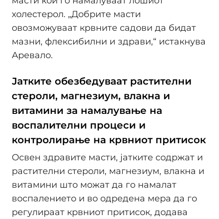
масти кои го намалуваат лошиот
холестерол. „Добрите масти
овозможуваат крвните садови да бидат
мазни, флексибилни и здрави,“ истакнува
Аревало.
Јатките обезбедуваат растителни
стероли, магнезиум, влакна и
витамини за намалување на
воспалителни процеси и
контролирање на крвниот притисок
Освен здравите масти, јатките содржат и
растителни стероли, магнезиум, влакна и
витамини што можат да го намалат
воспалението и во одредена мера да го
регулираат крвниот притисок, додава