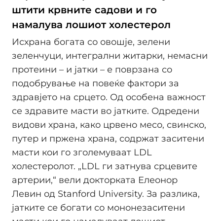
штити крвните садови и го
намалува лошиот холестерол
Исхрана богата со овошје, зелени
зеленчуци, интегрални житарки, немасни
протеини – и јатки – е поврзана со
подобрување на повеќе фактори за
здравјето на срцето. Од особена важност
се здравите масти во јатките. Одредени
видови храна, како црвено месо, свинско,
путер и пржена храна, содржат заситени
масти кои го зголемуваат LDL
холестеролот. „LDL ги затнува срцевите
артерии,“ вели докторката Елеонор
Левин од Stanford University. За разлика,
јатките се богати со мононезаситени