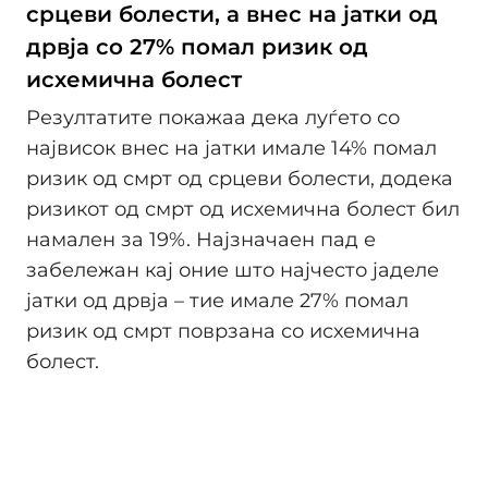
срцеви болести, а внес на јатки од
дрвја со 27% помал ризик од
исхемична болест
Резултатите покажаа дека луѓето со
највисок внес на јатки имале 14% помал
ризик од смрт од срцеви болести, додека
ризикот од смрт од исхемична болест бил
намален за 19%. Најзначаен пад е
забележан кај оние што најчесто јаделе
јатки од дрвја – тие имале 27% помал
ризик од смрт поврзана со исхемична
болест.