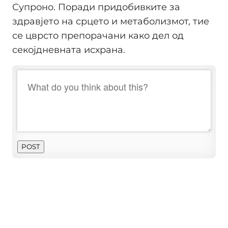
Супроно. Поради придобивките за
здравјето на срцето и метаболизмот, тие
се цврсто препорачани како дел од
секојдневната исхрана.
POST