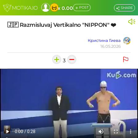
+
x 0.00
POST
SHARE
🇯🇵 Razmisluvaj Vertikalno "NIPPON" ❤️
Кристина Гиева
16.05.2026
3