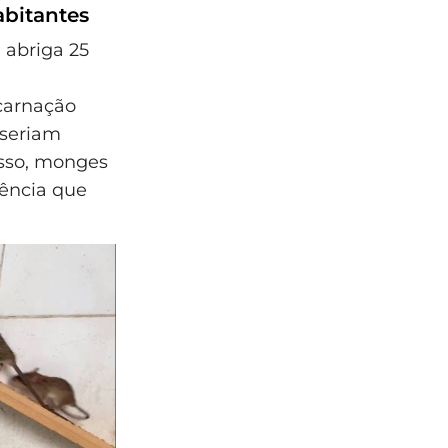
abitantes
 abriga 25
carnação
 seriam
sso, monges
ência que