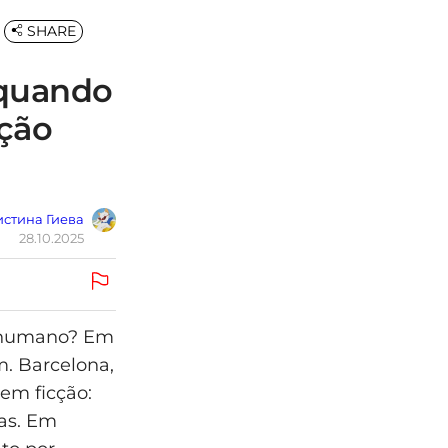
SHARE
 quando
ação
стина Гиева
28.10.2025
r humano? Em
m. Barcelona,
em ficção:
as. Em