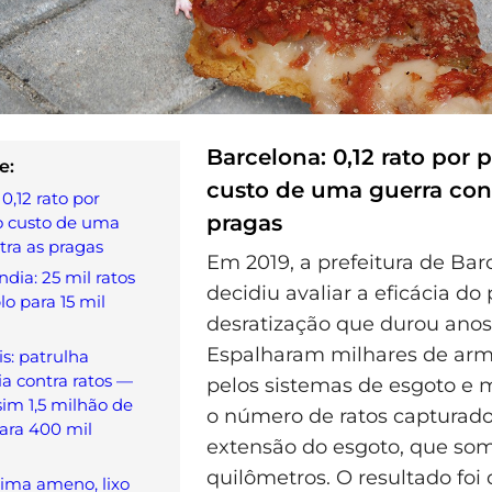
Barcelona: 0,12 rato por 
e:
custo de uma guerra con
0,12 rato por
pragas
o custo de uma
tra as pragas
Em 2019, a prefeitura de Bar
dia: 25 mil ratos
decidiu avaliar a eficácia d
 para 15 mil
desratização que durou anos
Espalharam milhares de arm
s: patrulha
a contra ratos —
pelos sistemas de esgoto e 
sim 1,5 milhão de
o número de ratos capturado
ara 400 mil
extensão do esgoto, que so
quilômetros. O resultado foi
lima ameno, lixo