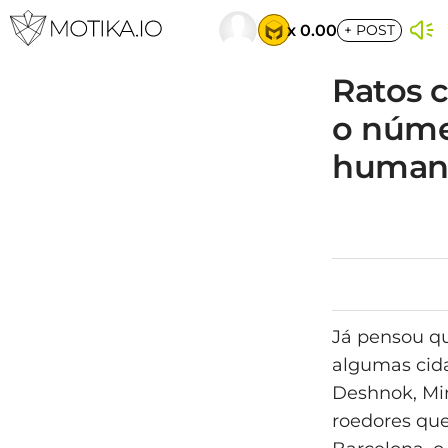
x 0.00
+
POST
Ratos 
o núme
human
Já pensou q
algumas cida
Deshnok, Mi
roedores qu