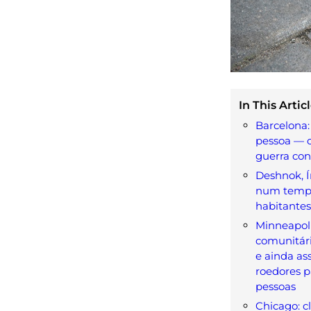
In This Articl
Barcelona: 
pessoa — 
guerra con
Deshnok, Ín
num templo
habitantes
Minneapoli
comunitári
e ainda as
roedores p
pessoas
Chicago: c