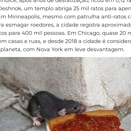
índice, após anos de desratização, ficou em 0,12 r
eshnok, um templo abriga 25 mil ratos para apen
 Em Minneapolis, mesmo com patrulha anti-ratos 
ra esmagar roedores, a cidade registra aproximad
tos para 400 mil pessoas. Em Chicago, quase 20 
em casas e ruas, e desde 2018 a cidade é conside
o planeta, com Nova York em leve desvantagem.