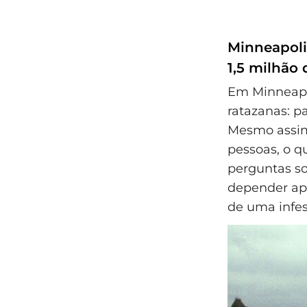
Minneapoli
1,5 milhão
Em Minneapo
ratazanas: p
Mesmo assim,
pessoas, o q
perguntas s
depender ape
de uma infes