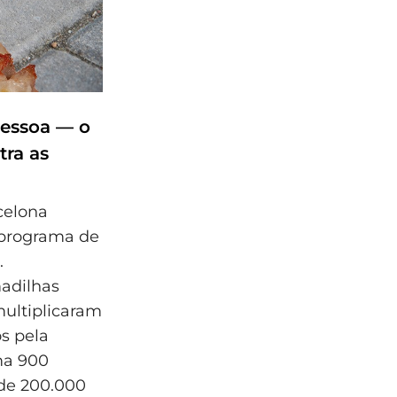
pessoa — o
tra as
celona
o programa de
.
adilhas
multiplicaram
s pela
ma 900
 de 200.000