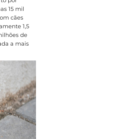
ato por
as 15 mil
com cães
amente 1,5
milhões de
rada a mais