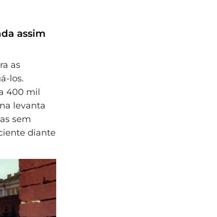
nda assim
ra as
á-los.
a 400 mil
na levanta
gas sem
ciente diante