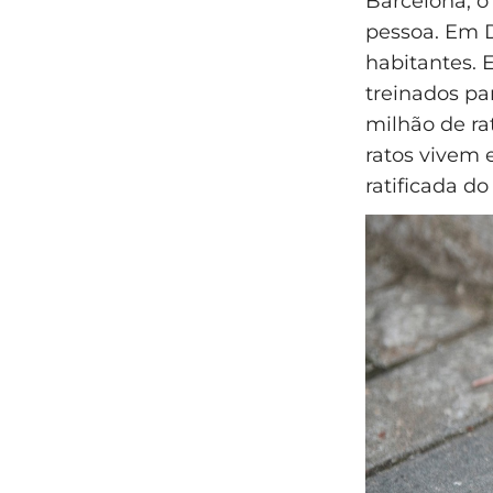
Barcelona, o 
pessoa. Em D
habitantes.
treinados pa
milhão de ra
ratos vivem 
ratificada d