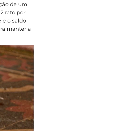
ação de um
12 rato por
 é o saldo
ara manter a