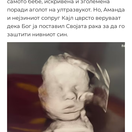
самото бебе, искривена и зголемена
поради аголот на ултразвукот. Но, Аманда
и нејзиниот сопруг Кајл цврсто веруваат
дека Бог ја поставил Својата рака за да го
заштити нивниот син.