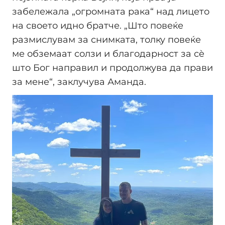
забележала „огромната рака“ над лицето
на своето идно братче. „Што повеќе
размислувам за снимката, толку повеќе
ме обземаат солзи и благодарност за сè
што Бог направил и продолжува да прави
за мене“, заклучува Аманда.