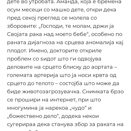
дете во утробата. Аманда, која е бремена
осум месеци со машко дете, откри дека
пред секој преглед се молела со
зборовите: „Господи, те молам, држи ја
Својата рака над моето бебе“, особено по
раната дијагноза на срцева аномалија кај
плодот. Имено, докторите откриле
проблем со ѕидот што ги одвојува
деловите на срцето блиску до аортата –
големата артерија што ја носи крвта од
срцето до телото – состојба што може да
биде животозагрозувачка. Снимката брзо
се прошири на интернет, при што
многумина ја нарекоа „чудо“ и
„божествено дело“, додека некои
сугерираа дека станува збор за раката на