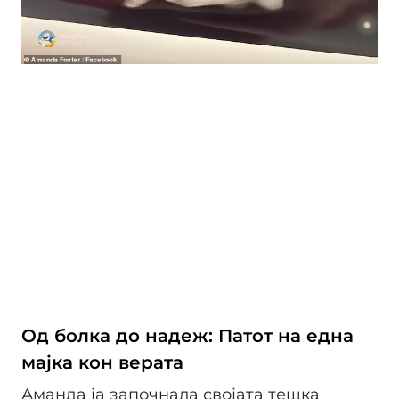
Од болка до надеж: Патот на една
мајка кон верата
Аманда ја започнала својата тешка