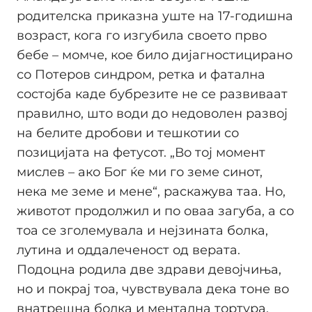
родителска приказна уште на 17-годишна
возраст, кога го изгубила своето прво
бебе – момче, кое било дијагностицирано
со Потеров синдром, ретка и фатална
состојба каде бубрезите не се развиваат
правилно, што води до недоволен развој
на белите дробови и тешкотии со
позицијата на фетусот. „Во тој момент
мислев – ако Бог ќе ми го земе синот,
нека ме земе и мене“, раскажува таа. Но,
животот продолжил и по оваа загуба, а со
тоа се зголемувала и нејзината болка,
лутина и оддалеченост од верата.
Подоцна родила две здрави девојчиња,
но и покрај тоа, чувствувала дека тоне во
внатрешна болка и ментална тортура.