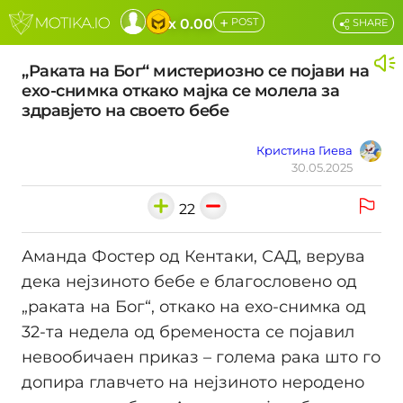
+
x 0.00
POST
SHARE
„Раката на Бог“ мистериозно се појави на
ехо-снимка откако мајка се молела за
здравјето на своето бебе
Кристина Гиева
30.05.2025
22
Аманда Фостер од Кентаки, САД, верува
дека нејзиното бебе е благословено од
„раката на Бог“, откако на ехо-снимка од
32-та недела од бременоста се појавил
невообичаен приказ – голема рака што го
допира главчето на нејзиното неродено