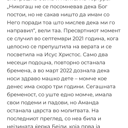
„Никогаш не се посомневав дека Бог
постои, но не сакав ништо да имам со
Него поради тоа што мислев дека ми го
направил“, вели таа. Пресвртниот момент
се случил во септември 2021 година, кога
целосно се препуштила на верата и се
посветила на Исус Христос. Само два
месеци подоцна, повторно останала
бремена, а во март 2022 дознала дека
носи здраво машко дете – момче кое
денес има скоро три години. Сегашната
бременост, со уште едно момче, имала
свои подеми и падови, но Аманда
останала цврста во молитвата. На
последниот преглед, со неа била и
нејзината ќерка Бејли, која прва ја