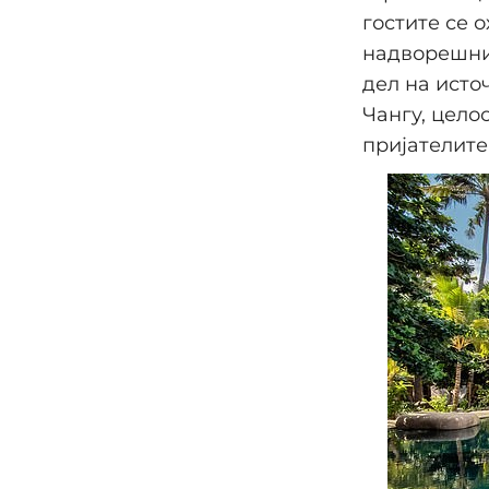
гостите се 
надворешнио
дел на исто
Чангу, цело
пријателите