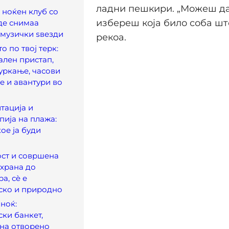
ладни пешкири. „Можеш да
ноќен клуб со
избереш која било соба шт
де снимаа
 музички ѕвезди
рекоа.
о по твој терк:
лен пристап,
уркање, часови
е и авантури во
итација и
пија на плажа:
ое ја буди
ст и совршена
 храна до
а, сè е
ско и природно
ноќ:
ки банкет,
на отворено