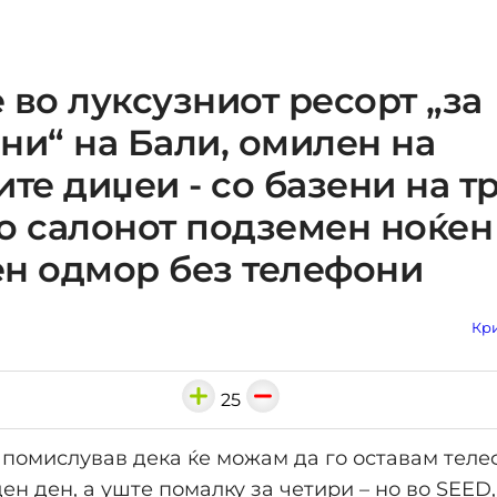
 во луксузниот ресорт „за
ни“ на Бали, омилен на
ите диџеи - со базени на т
о салонот подземен ноќен
н одмор без телефони
Кри
25
помислував дека ќе можам да го оставам теле
ен ден, а уште помалку за четири – но во SEED,