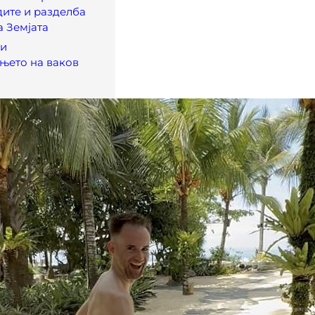
дите и разделба
а Земјата
ни
њето на ваков