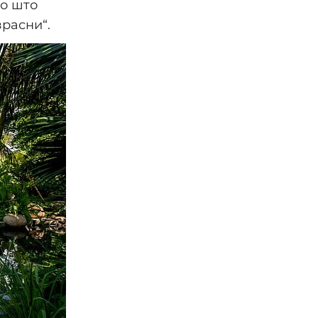
до што
зрасни“.