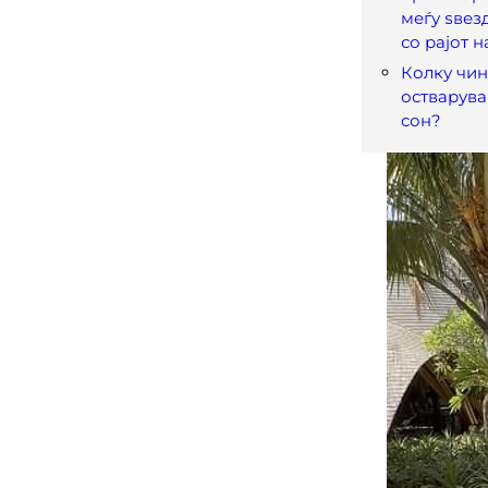
меѓу ѕвез
со рајот н
Колку чи
остварува
сон?