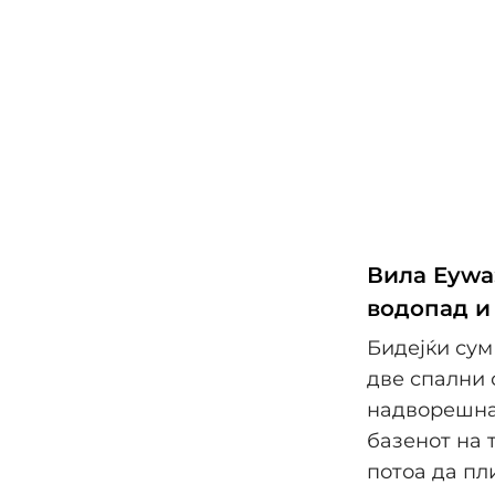
Вила Eywa:
водопад и
Бидејќи сум
две спални 
надворешна 
базенот на 
потоа да пл