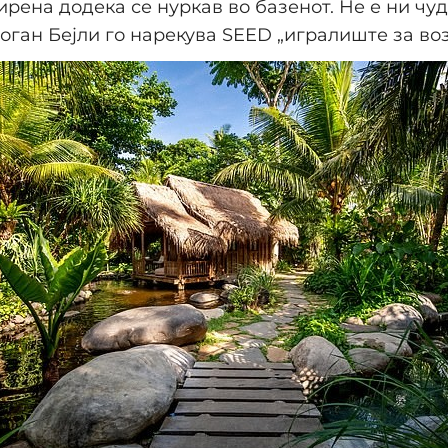
сирена додека се нуркав во базенот. Не е ни чу
оган Бејли го нарекува SEED „игралиште за во