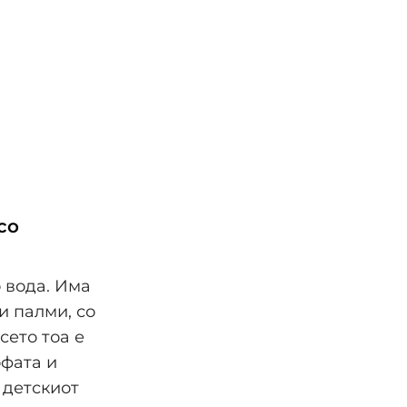
со
о вода. Има
и палми, со
сето тоа е
офата и
 детскиот