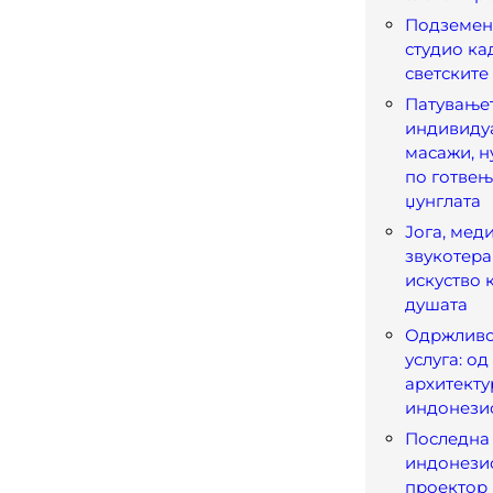
Подземен 
студио ка
светските
Патувањет
индивидуа
масажи, н
по готвењ
џунглата
Јога, мед
звукотера
искуство к
душата
Одржливо
услуга: од
архитектур
индонези
Последна 
индонезис
проектор 