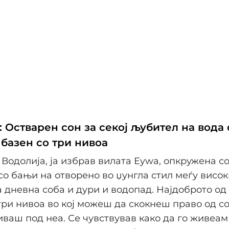
 Остварен сон за секој љубител на вода 
 базен со три нивоа
 Водолија, ја избрав вилата Eywa, опкружена с
со бањи на отворено во џунгла стил меѓу висок
дневна соба и дури и водопад. Најдоброто од 
три нивоа во кој можеш да скокнеш право од с
иваш под неа. Се чувствував како да го живеам