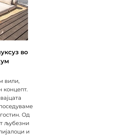
уксуз во
сум
м вили,
н концепт.
двајцата
 поседуваме
 гостин. Од
ст љубезни
пијалоци и