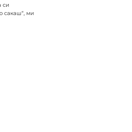
 си
о сакаш“, ми