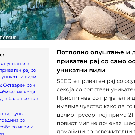
Потполно опуштање и л
e:
приватен рај со само о
 опуштање и
уникатни вили
приватен рај со
 уникатни вили
SEED е приватен рај со осу
: Остварен сон
секоја со сопствен уникате
љубител на вода
Пристигнав со пријател и 
д и базен со три
имавме чувство како да го
они, џунгла
целиот ресорт кој прима 21
 градина со
првиот миг не дочекаа ше
соба за игри и
домаќини со освежителни 
он