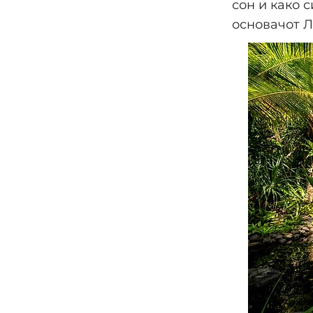
сон и како 
основачот Л