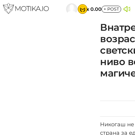
x 0.00
+
POST
Внатре
возрас
светск
ниво в
магиче
Никогаш не 
страна за ед