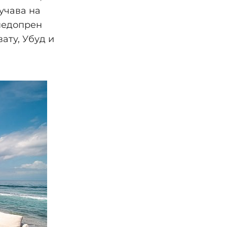
учава на
 недопрен
ату, Убуд и
и