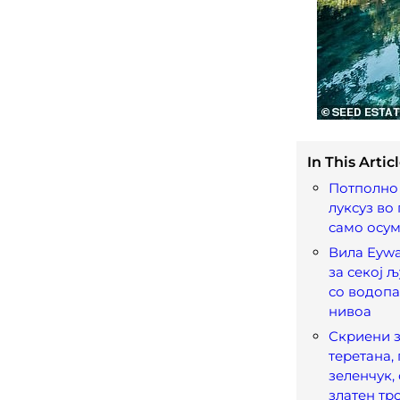
In This Articl
Потполно
луксуз во 
само осум
Вила Eywa
за секој 
со водопа
нивоа
Скриени з
теретана,
зеленчук, 
златен тр