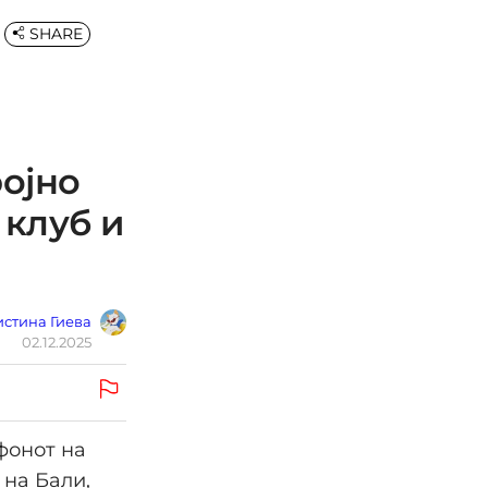
SHARE
ројно
 клуб и
стина Гиева
02.12.2025
фонот на
 на Бали,