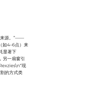
来源。”——
（如4–6点）来
耗显著下
吹，另一扇窗引
zies\n“现
切割的方式类