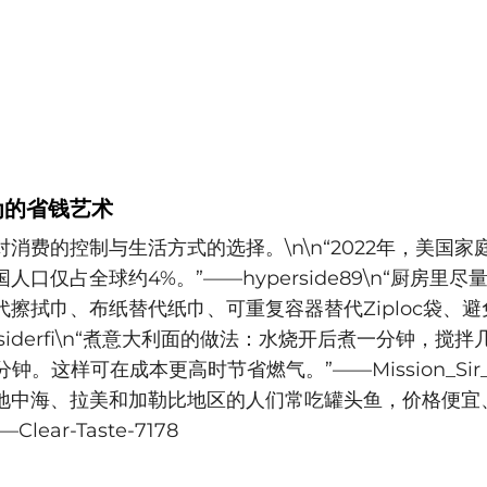
为的省钱艺术
消费的控制与生活方式的选择。\n\n“2022年，美国
国人口仅占全球约4%。”——hyperside89\n“厨房里
代擦拭巾、布纸替代纸巾、可重复容器替代Ziploc袋、
nsiderfi\n“煮意大利面的做法：水烧开后煮一分钟，搅
钟。这样可在成本更高时节省燃气。”——Mission_Sir_4
地中海、拉美和加勒比地区的人们常吃罐头鱼，价格便宜
lear-Taste-7178