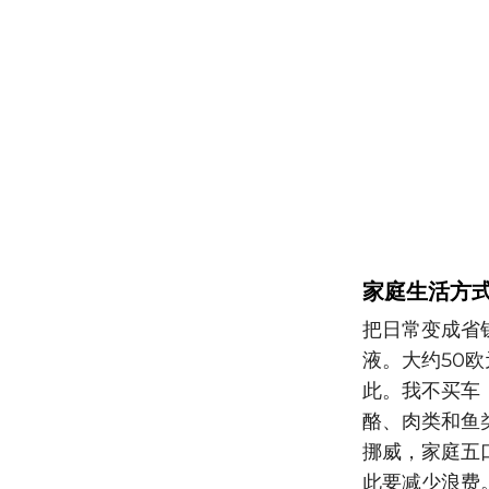
家庭生活方
把日常变成省
液。大约50
此。我不买车
酪、肉类和鱼类，
挪威，家庭五
此要减少浪费。