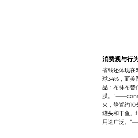
消费观与行
省钱还体现在对
球34%，而美
品：布抹布替
膜。”——co
火，静置约10分
罐头和干鱼。
用途广泛。”——C