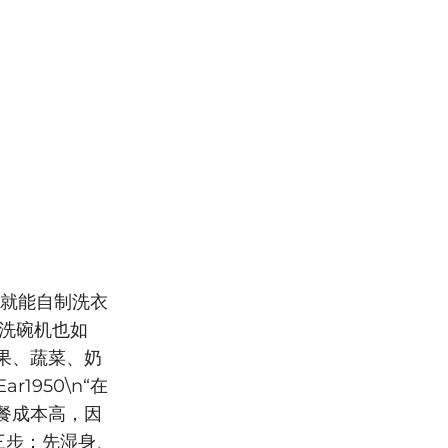
水就能自制洗衣
洗碗机也如
果、蔬菜、奶
1950\n“在
餐成本高，因
分三步：先湿身、