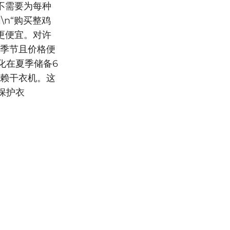
不需要为每种
l\n“购买整鸡
更便宜。对许
于季节且价格便
化在夏季储备6
依赖干衣机。这
保护衣