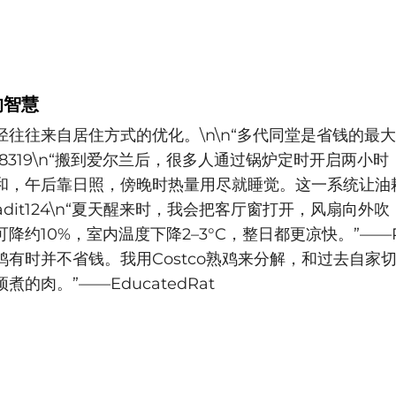
的智慧
往往来自居住方式的优化。\n\n“多代同堂是省钱的最大
ee-8319\n“搬到爱尔兰后，很多人通过锅炉定时开启两小时
和，午后靠日照，傍晚时热量用尽就睡觉。这一系统让油
eadit124\n“夏天醒来时，我会把客厅窗打开，风扇向外
降约10%，室内温度下降2–3°C，整日都更凉快。”——Rex
鸡有时并不省钱。我用Costco熟鸡来分解，和过去自家
的肉。”——EducatedRat