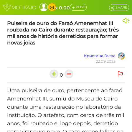
+
x 0.00
POST
SHARE
Pulseira de ouro do Faraó Amenemhat III
roubada no Cairo durante restauração; três
mil anos de história derretidos para formar
novas joias
Кристина Гиева
22.09.2025
0
Uma pulseira de ouro, pertencente ao faraó
Amenemhat III, sumiu do Museu do Cairo
durante uma restauração no laboratório da
instituição. O artefato, com cerca de três mil
anos, foi roubado e, logo depois, derretido
para virar ouro novo. O caso expõe falhas na