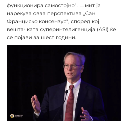
функционира самостојно“. Шмит ја
нарекува оваа перспектива „Сан
Франциско консензус“, според кој
вештачката суперинтелигенција (ASI) ќе
се појави за шест години.