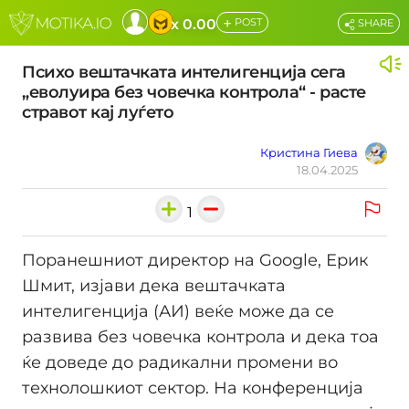
+
x 0.00
POST
SHARE
Психо вештачката интелигенција сега
„еволуира без човечка контрола“ - расте
стравот кај луѓето
Кристина Гиева
18.04.2025
1
Поранешниот директор на Google, Ерик
Шмит, изјави дека вештачката
интелигенција (АИ) веќе може да се
развива без човечка контрола и дека тоа
ќе доведе до радикални промени во
технолошкиот сектор. На конференција