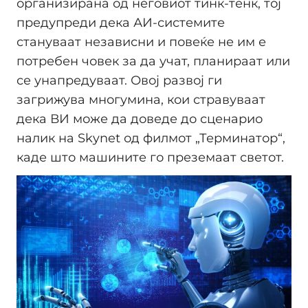
организирана од неговиот тинк-тенк, тој
предупреди дека АИ-системите
стануваат независни и повеќе не им е
потребен човек за да учат, планираат или
се унапредуваат. Овој развој ги
загрижува многумина, кои стравуваат
дека ВИ може да доведе до сценарио
налик на Skynet од филмот „Терминатор“,
каде што машините го преземаат светот.