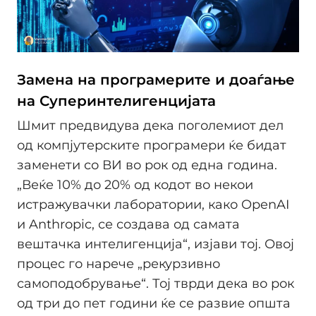
Замена на програмерите и доаѓање
на Суперинтелигенцијата
Шмит предвидува дека поголемиот дел
од компјутерските програмери ќе бидат
заменети со ВИ во рок од една година.
„Веќе 10% до 20% од кодот во некои
истражувачки лаборатории, како OpenAI
и Anthropic, се создава од самата
вештачка интелигенција“, изјави тој. Овој
процес го нарече „рекурзивно
самоподобрување“. Тој тврди дека во рок
од три до пет години ќе се развие општа