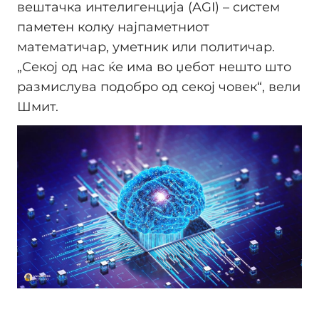
вештачка интелигенција (AGI) – систем
паметен колку најпаметниот
математичар, уметник или политичар.
„Секој од нас ќе има во џебот нешто што
размислува подобро од секој човек“, вели
Шмит.