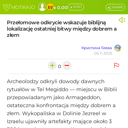
+
x 0.00
POST
SHARE
Przełomowe odkrycie wskazuje biblijną
lokalizację ostatniej bitwy między dobrem a
złem
Кристина Гиева
06.11.2025
0
Archeolodzy odkryli dowody dawnych
rytuałów w Tel Megiddo — miejscu w Biblii
przepowiadanym jako Armageddon,
ostateczna konfrontacja między dobrem a
złem. Wykopaliska w Dolinie Jezreel w
Izraelu ujawniły artefakty mające około 3