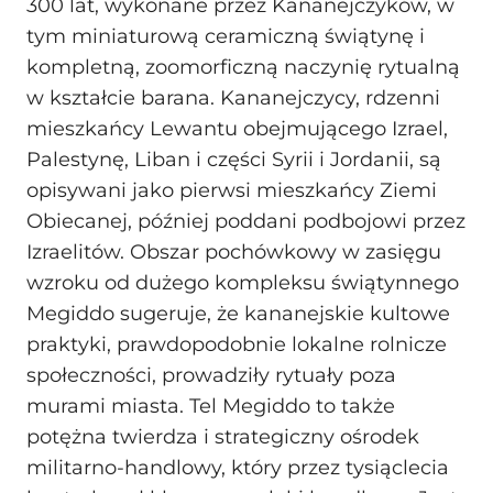
300 lat, wykonane przez Kananejczyków, w
tym miniaturową ceramiczną świątynę i
kompletną, zoomorficzną naczynię rytualną
w kształcie barana. Kananejczycy, rdzenni
mieszkańcy Lewantu obejmującego Izrael,
Palestynę, Liban i części Syrii i Jordanii, są
opisywani jako pierwsi mieszkańcy Ziemi
Obiecanej, później poddani podbojowi przez
Izraelitów. Obszar pochówkowy w zasięgu
wzroku od dużego kompleksu świątynnego
Megiddo sugeruje, że kananejskie kultowe
praktyki, prawdopodobnie lokalne rolnicze
społeczności, prowadziły rytuały poza
murami miasta. Tel Megiddo to także
potężna twierdza i strategiczny ośrodek
militarno-handlowy, który przez tysiąclecia