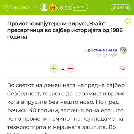
+
x 0.00
POST
SHARE
Првиот компјутерски вирус: „Brain“ –
пресвртница во сајбер историјата од 1986
година
Кристина Гиева
09.05.2025
18
Во светот на денешната напредна сајбер
безбедност, тешко е да се замисли време
кога вирусите беа нешто ново. Но пред
речиси 40 години, започна една ера што
ќе го промени начинот на кој гледаме на
технологијата и нејзината заштита. Во