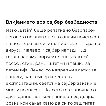
Влијанието врз сајбер безбедноста
Иако „Brain“ беше релативно безопасен,
неговото појавување го означи почетокот
на нова ера во дигиталниот свет — ера на
вируси, малвер и сајбер напади. Од
тогаш наваму, вирусите стануваат сè
пософистицирани, штетни и тешки за
детекција. Денес, со напредни алатки за
напади, рансомвер и zero-day
експлоатации, светот на сајбер закани е
многу поопасен. Но, сето тоа започна со
еден единствен код напишан од двајца
браќа кои сакаа само да си го заштитат