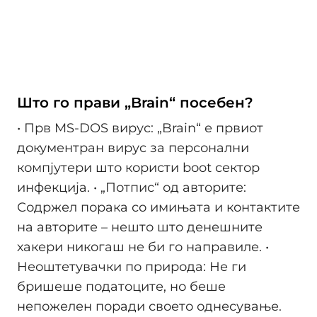
Што го прави „Brain“ посебен?
• Прв MS-DOS вирус: „Brain“ е првиот
документран вирус за персонални
компјутери што користи boot сектор
инфекција. • „Потпис“ од авторите:
Содржел порака со имињата и контактите
на авторите – нешто што денешните
хакери никогаш не би го направиле. •
Неоштетувачки по природа: Не ги
бришеше податоците, но беше
непожелен поради своето однесување.