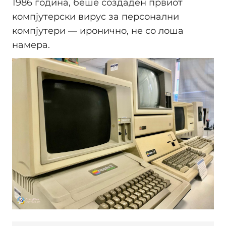
1986 година, беше создаден првиот
компјутерски вирус за персонални
компјутери — иронично, не со лоша
намера.