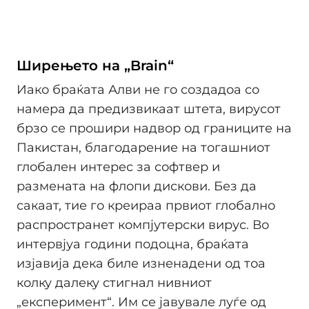
Ширењето на „Brain“
Иако браќата Алви не го создадоа со
намера да предизвикаат штета, вирусот
брзо се прошири надвор од границите на
Пакистан, благодарение на тогашниот
глобален интерес за софтвер и
размената на флопи дискови. Без да
сакаат, тие го креираа првиот глобално
распространет компјутерски вирус. Во
интервјуа години подоцна, браќата
изјавија дека биле изненадени од тоа
колку далеку стигнал нивниот
„експеримент“. Им се јавувале луѓе од