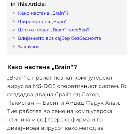
In This Article:
Како настана „Brain“?
Ширењето на „Brain“
Што го прави „Brain“ посебен?
Влијанието врз сајбер безбедноста
Заклучок
Како настана „Brain“?
„Brain“ е првиот познат компјутерски
вирус за MS-DOS оперативниот систем. Го
создадоа двајца браќа од Лахор,
Пакистан — Басит и Амџад Фарук Алви.
Тие работеа во семејна компјутерска
клиника и софтверска фирма и го
дизајнираа вирусот како метод за