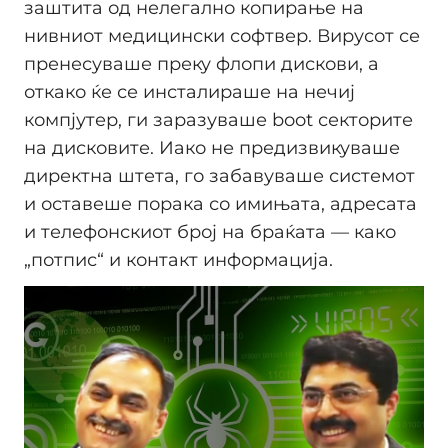
заштита од нелегално копирање на
нивниот медицински софтвер. Вирусот се
пренесуваше преку флопи дискови, а
откако ќе се инсталираше на нечиј
компјутер, ги заразуваше boot секторите
на дисковите. Иако не предизвикуваше
директна штета, го забавуваше системот
и оставеше поракa со имињата, адресата
и телефонскиот број на браќата — како
„потпис“ и контакт информација.