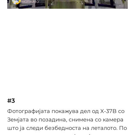
#3
Фотографијата покажува дел од X-37B со
Земјата во позадина, снимена со камера
што ја следи безбедноста на леталото. По