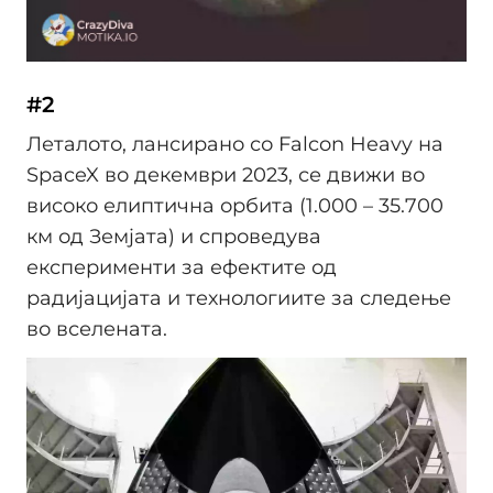
#2
Леталото, лансирано со Falcon Heavy на
SpaceX во декември 2023, се движи во
високо елиптична орбита (1.000 – 35.700
км од Земјата) и спроведува
експерименти за ефектите од
радијацијата и технологиите за следење
во вселената.