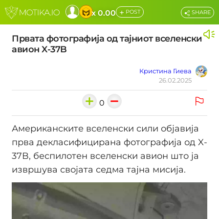
+
x 0.00
POST
SHARE
Првата фотографија од тајниот вселенски
авион X-37B
Кристина Гиева
26.02.2025
0
Американските вселенски сили објавија
прва декласифицирана фотографија од X-
37B, беспилотен вселенски авион што ја
извршува својата седма тајна мисија.