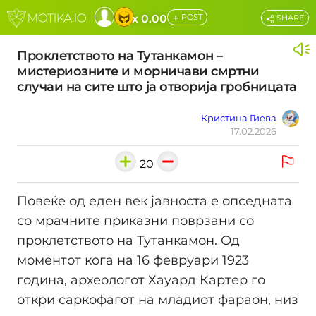
+
x 0.00
POST
SHARE
Проклетството на Тутанкамон –
мистериозните и морничави смртни
случаи на сите што ја отворија гробницата
Кристина Гиева
17.02.2026
20
Повеќе од еден век јавноста е опседната
со мрачните приказни поврзани со
проклетството на Тутанкамон. Од
моментот кога на 16 февруари 1923
година, археологот Хауард Картер го
откри саркофагот на младиот фараон, низ