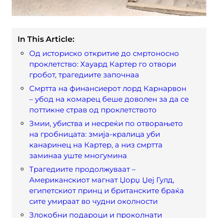
In This Article:
Од историско откритие до смртоносно
проклетство: Хауард Картер го отвори
гробот, трагедиите започнаа
Смртта на финансиерот лорд Карнарвон
– убод на комарец беше доволен за да се
поттикне страв од проклетството
Змии, убиства и несреќи по отворањето
на гробницата: змија-кралица уби
канаринец на Картер, а низ смртта
заминаа уште многумина
Трагедиите продолжуваат –
Американскиот магнат Џорџ Џеј Гулд,
египетскиот принц и британските браќа
сите умираат во чудни околности
Злокобни подароци и проколнати