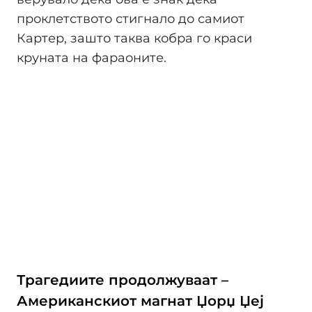
проклетството стигнало до самиот
Картер, зашто таква кобра го краси
круната на фараоните.
Трагедиите продолжуваат –
Американскиот магнат Џорџ Џеј