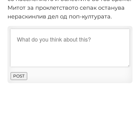
Митот за проклетството сепак останува
нераскинлив дел од поп-културата.
POST