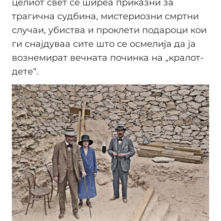
целиот свет се ширеа приказни за
трагична судбина, мистериозни смртни
случаи, убиства и проклети подароци кои
ги снајдуваа сите што се осмелија да ја
вознемират вечната починка на „кралот-
дете“.