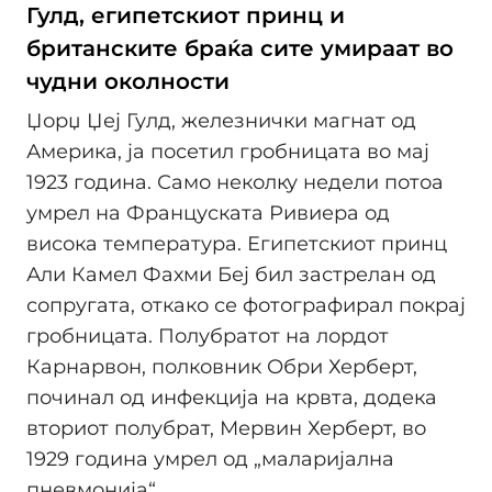
Гулд, египетскиот принц и
британските браќа сите умираат во
чудни околности
Џорџ Џеј Гулд, железнички магнат од
Америка, ја посетил гробницата во мај
1923 година. Само неколку недели потоа
умрел на Француската Ривиера од
висока температура. Египетскиот принц
Али Камел Фахми Беј бил застрелан од
сопругата, откако се фотографирал покрај
гробницата. Полубратот на лордот
Карнарвон, полковник Обри Херберт,
починал од инфекција на крвта, додека
вториот полубрат, Мервин Херберт, во
1929 година умрел од „маларијална
пневмонија“.