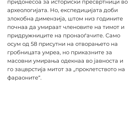
придонесоа за историски пресвртници во
археологијата. Но, експедицијата доби
злокобна димензија, штом низ годините
почнаа да умираат членовите на тимот и
придружниците на пронаоѓачите. Само
осум од 58 присутни на отворањето на
гробницата умреа, но приказните за
масовни умирања одекнаа во јавноста и
го зацврстија митот за „проклетството на
фараоните“.