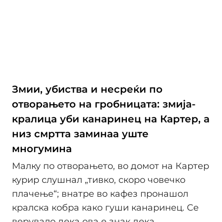
Змии, убиства и несреќи по
отворањето на гробницата: змија-
кралица уби канаринец на Картер, а
низ смртта заминаа уште
многумина
Малку по отворањето, во домот на Картер
курир слушнал „тивко, скоро човечко
плачење“; внатре во кафез пронашол
кралска кобра како гуши канаринец. Се
верувало дека ова е знак дека