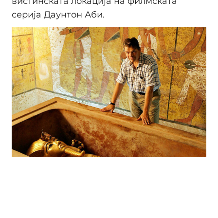
вистинската локација на филмската
серија Даунтон Аби.