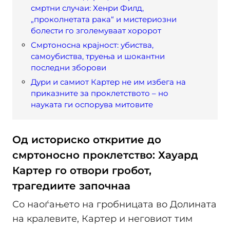
смртни случаи: Хенри Филд,
„проколнетата рака“ и мистериозни
болести го зголемуваат хоророт
Смртоносна крајност: убиства,
самоубиства, труења и шокантни
последни зборови
Дури и самиот Картер не им избега на
приказните за проклетството – но
науката ги оспорува митовите
Од историско откритие до
смртоносно проклетство: Хауард
Картер го отвори гробот,
трагедиите започнаа
Со наоѓањето на гробницата во Долината
на кралевите, Картер и неговиот тим