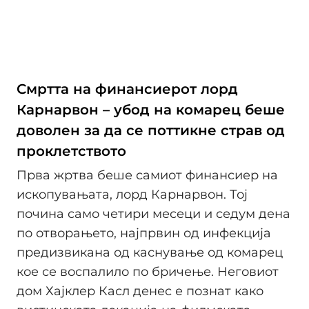
Смртта на финансиерот лорд
Карнарвон – убод на комарец беше
доволен за да се поттикне страв од
проклетството
Прва жртва беше самиот финансиер на
ископувањата, лорд Карнарвон. Тој
почина само четири месеци и седум дена
по отворањето, најпрвин од инфекција
предизвикана од каснување од комарец
кое се воспалило по бричење. Неговиот
дом Хајклер Касл денес е познат како