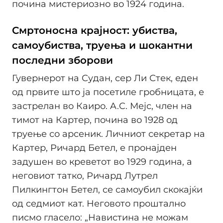
почина мистериозно во 1924 година.
Смртоносна крајност: убиства,
самоубиства, труења и шокантни
последни зборови
Гувернерот на Судан, сер Ли Стек, еден
од првите што ја посетиле гробницата, е
застрелан во Каиро. A.C. Мејс, член на
тимот на Картер, почина во 1928 од
труење со арсеник. Личниот секретар на
Картер, Ричард Бетел, е пронајден
задушен во креветот во 1929 година, а
неговиот татко, Ричард Лутрел
Пилкингтон Бетел, се самоубил скокајќи
од седмиот кат. Неговото проштално
писмо гласело: „Навистина не можам