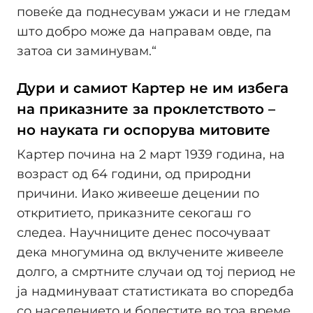
повеќе да поднесувам ужаси и не гледам
што добро може да направам овде, па
затоа си заминувам.“
Дури и самиот Картер не им избега
на приказните за проклетството –
но науката ги оспорува митовите
Картер почина на 2 март 1939 година, на
возраст од 64 години, од природни
причини. Иако живееше децении по
откритието, приказните секогаш го
следеа. Научниците денес посочуваат
дека многумина од вклучените живееле
долго, а смртните случаи од тој период не
ја надминуваат статистиката во споредба
со населението и болестите во тоа време.