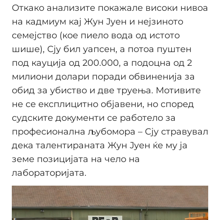
Откако анализите покажале високи нивоа
на кадмиум кај Жун Јуен и нејзиното
семејство (кое пиело вода од истото
шише), Сју бил уапсен, а потоа пуштен
под кауција од 200.000, а подоцна од 2
милиони долари поради обвиненија за
обид за убиство и две труења. Мотивите
не се експлицитно објавени, но според
судските документи се работело за
професионална љубомора – Сју стравувал
дека талентираната Жун Јуен ќе му ја
земе позицијата на чело на
лабораторијата.