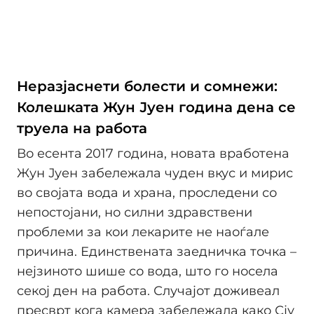
Неразјаснети болести и сомнежи:
Колешката Жун Јуен година дена се
труела на работа
Во есента 2017 година, новата вработена
Жун Јуен забележала чуден вкус и мирис
во својата вода и храна, проследени со
непостојани, но силни здравствени
проблеми за кои лекарите не наоѓале
причина. Единствената заедничка точка –
нејзиното шише со вода, што го носела
секој ден на работа. Случајот доживеал
пресврт кога камера забележала како Сју