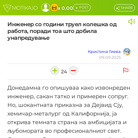
+
x 0.00
POST
SHARE
Инженер со години труел колешка од
работа, поради тоа што добила
унапредување
Кристина Гиева
09.09.2025
24
Донедамна го опишуваа како извонреден
инженер, сакан татко и примерен сопруг.
Но, шокантната приказна за Дејвид Сју,
хемичар-металург од Калифорнија, ја
открива темната страна на амбицијата и
љубомората во професионалниот свет.