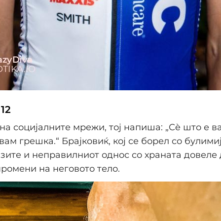
12
 на социјалните мрежи, тој напиша: „Сè што е в
вам грешка.“ Брајковиќ, кој се борел со булимиј
зите и неправилниот однос со храната довеле 
ромени на неговото тело.