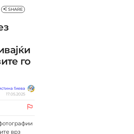
SHARE
ез
ивајќи
ите го
стина Гиева
17.05.2025
 фотографии
ите врз