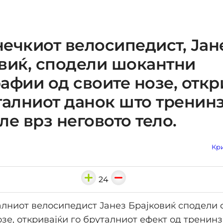
ечкиот велосипедист, Јан
виќ, сподели шокантни
афии од своите нозе, откр
талниот данок што тренинз
ле врз неговото тело.
Кри
24
лниот велосипедист Јанез Брајковиќ сподели
озе, откривајќи го бруталниот ефект од тренинз