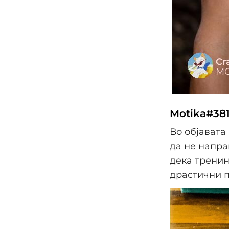
Motika#381
Во објавата
да не напра
дека тренин
драстични п