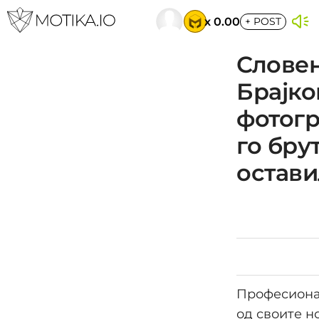
x 0.00
+
POST
Словен
Брајко
фотогр
го бру
остави
Професиона
од своите н