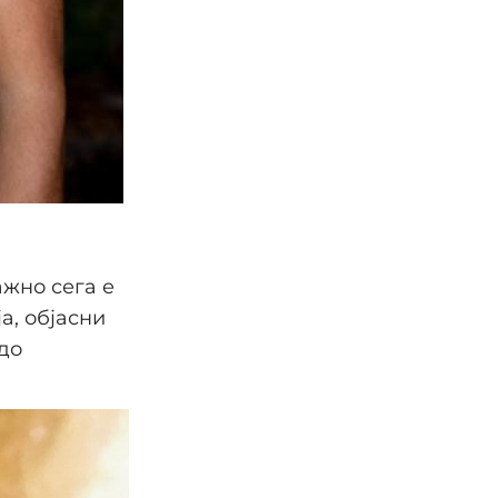
ажно сега е
а, објасни
до