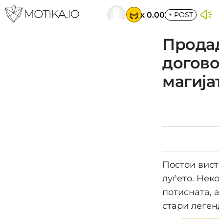
x 0.00
+
POST
Продад
догово
магија
Постои вист
луѓето. Нек
потисната, 
стари легенд