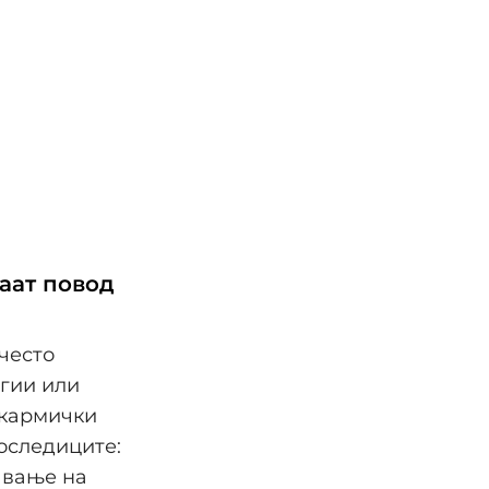
аат повод
 често
агии или
 кармички
оследиците:
авање на