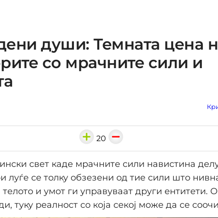
ени души: Темната цена н
рите со мрачните сили и
та
Кри
20
ински свет каде мрачните сили навистина дел
ои луѓе се толку обзезени од тие сили што нивн
а телото и умот ги управуваат други ентитети. О
и, туку реалност со која секој може да се соочи