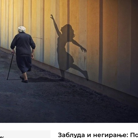
Заблуда и негирање: П
e: