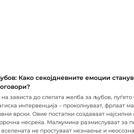
љубов: Како секојдневните емоции станув
договори?
 на зависта до слепата желба за љубов, луѓето
агиска интервенција – проколнуваат, фрлаат м
вни врски. Овие постапки создаваат најсилни
горочна несреќа. Малкумина размислуваат за п
 вселената не простуваат незнаење и неосозн