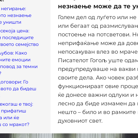
незнаење може да те 
 негирање:
ото незнаење
Голем дел од луѓето или не
е уништи
или бегаат од размислува
секоја цена:
постоење на потсветови. Н
и последиците
неприфаќање може да дов
твоето семејство
непосакуван влез во мраче
љубов: Како
вните емоции
Писателот Гогољ уште ода
 повод за темни
предупредуваше на вакви 
?
своите дела. Ако човек раз
оговори: Го
функционираат овие проце
авото да бидеш
ќе донесе важни одлуки и 
к
лесно да биде измамен да
екогаш е твој:
а прифатиш
нешто – било и во рамките
а или ќе
духовниот свет.
 со мракот?