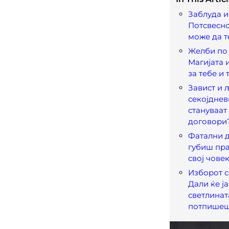
Заблуда и
Потсвесн
може да т
Желби по 
Магијата 
за тебе и 
Завист и 
секојдне
стануваат
договори
Фатални д
губиш пр
свој чове
Изборот с
Дали ќе ј
светлинат
потпишеш