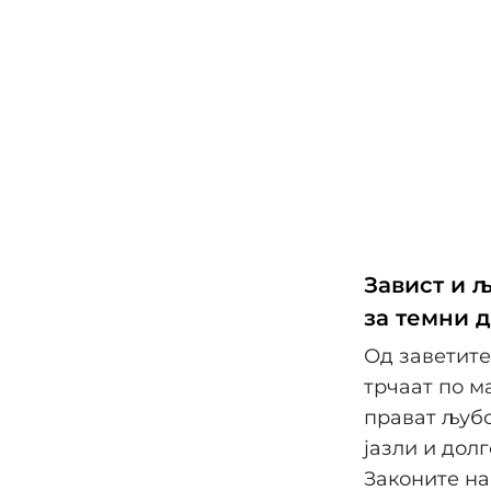
Завист и 
за темни 
Од заветите
трчаат по м
прават љубо
јазли и дол
Законите на