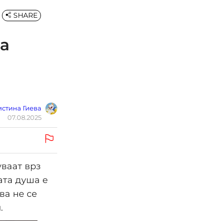
SHARE
а
стина Гиева
07.08.2025
уваат врз
ата душа е
ва не се
.