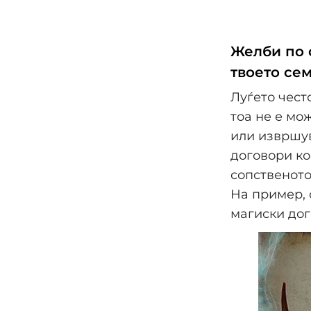
Желби по с
твоето сем
Луѓето чест
тоа не е мо
или извршув
договори ко
сопственото
На пример, 
магиски дог