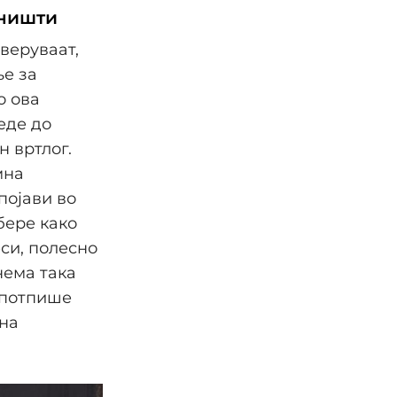
уништи
 веруваат,
ње за
о ова
еде до
н вртлог.
мна
појави во
бере како
си, полесно
нема така
 потпише
 на