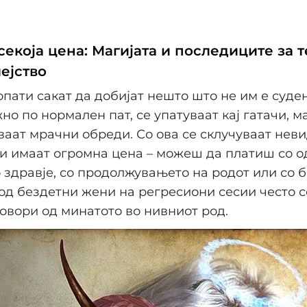
екоја цена: Магијата и последиците за т
ејство
опати сакат да добијат нешто што не им е суден
жно по нормален пат, се упатуваат кај гатачи, 
аат мрачни обреди. Со ова се склучуваат нев
и имаат огромна цена – можеш да платиш со од
 здравје, со продолжувањето на родот или со б
од бездетни жени на регресиони сесии често с
овори од минатото во нивниот род.