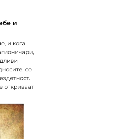
ебе и
о, и кога
магионичари,
идливи
носите, со
ездетност.
е откриваат