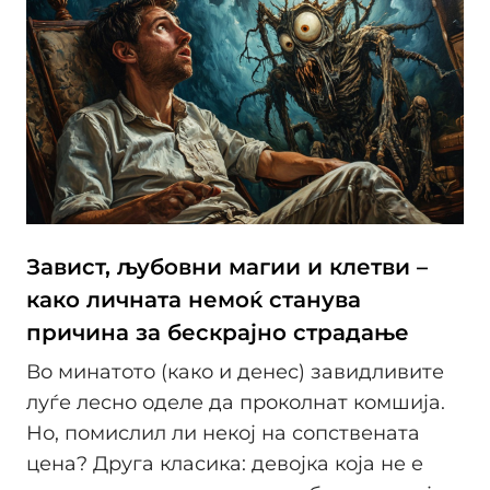
Завист, љубовни магии и клетви –
како личната немоќ станува
причина за бескрајно страдање
Во минатото (како и денес) завидливите
луѓе лесно оделе да проколнат комшија.
Но, помислил ли некој на сопствената
цена? Друга класика: девојка која не е