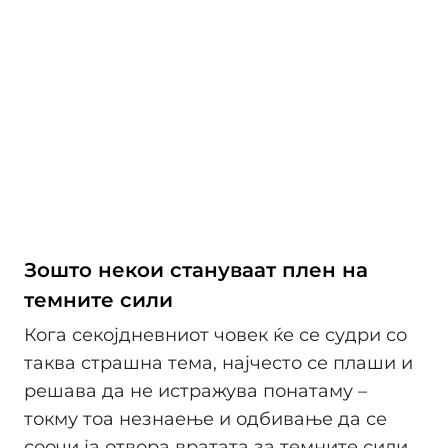
Зошто некои стануваат плен на
темните сили
Кога секојдневниот човек ќе се судри со
таква страшна тема, најчесто се плаши и
решава да не истражува понатаму –
токму тоа незнаење и одбивање да се
соочи ја отвора вратата за темните сили.