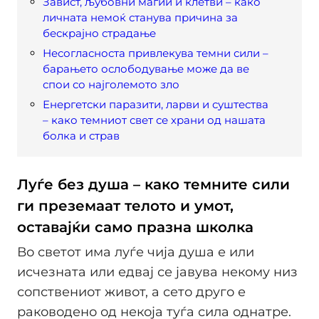
Завист, љубовни магии и клетви – како
личната немоќ станува причина за
бескрајно страдање
Несогласноста привлекува темни сили –
барањето ослободување може да ве
спои со најголемото зло
Енергетски паразити, ларви и суштества
– како темниот свет се храни од нашата
болка и страв
Луѓе без душа – како темните сили
ги преземаат телото и умот,
оставајќи само празна школка
Во светот има луѓе чија душа е или
исчезната или едвај се јавува некому низ
сопствениот живот, а сето друго е
раководено од некоја туѓа сила однатре.