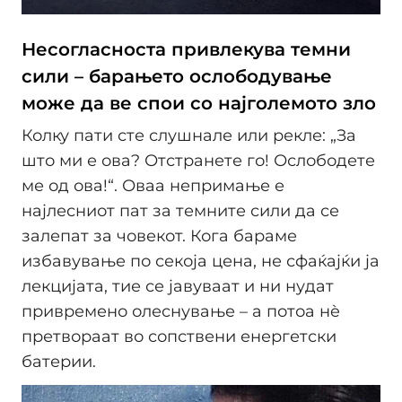
Несогласноста привлекува темни
сили – барањето ослободување
може да ве спои со најголемото зло
Колку пати сте слушнале или рекле: „За
што ми е ова? Отстранете го! Ослободете
ме од ова!“. Оваа непримање е
најлесниот пат за темните сили да се
залепат за човекот. Кога бараме
избавување по секоја цена, не сфаќајќи ја
лекцијата, тие се јавуваат и ни нудат
привремено олеснување – а потоа нè
претвораат во сопствени енергетски
батерии.