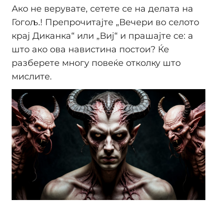
Ако не верувате, сетете се на делата на
Гогољ.! Препрочитајте „Вечери во селото
крај Диканка“ или „Виј“ и прашајте се: а
што ако ова навистина постои? Ќе
разберете многу повеќе отколку што
мислите.