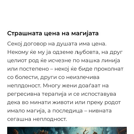
Страшната цена на магијата
Секој договор на душата има цена.
Некому ќе му ја одземе љубовта, на друг
целиот род ќе исчезне по машка линија
или постепено – некој ќе биде проколнат
со болести, други со неизлечива
неплдоност. Многу жени доаѓаат на
регресивна терапија и се испоставува
дека во минати животи или преку родот
имало магија, а последица – нивната
сегашна неплодност.