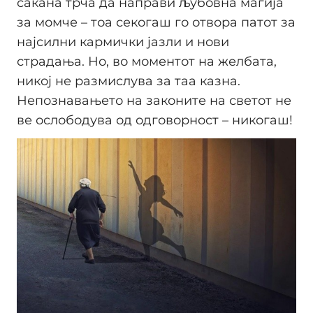
сакана трча да направи љубовна магија
за момче – тоа секогаш го отвора патот за
најсилни кармички јазли и нови
страдања. Но, во моментот на желбата,
никој не размислува за таа казна.
Непознавањето на законите на светот не
ве ослободува од одговорност – никогаш!