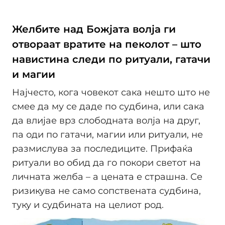
Желбите над Божјата волја ги
отвораат вратите на пеколот – што
навистина следи по ритуали, гатачи
и магии
Најчесто, кога човекот сака нешто што не
смее да му се даде по судбина, или сака
да влијае врз слободната волја на друг,
па оди по гатачи, магии или ритуали, не
размислува за последиците. Прифаќа
ритуали во обид да го покори светот на
личната желба – а цената е страшна. Се
ризикува не само сопствената судбина,
туку и судбината на целиот род.