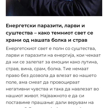
Енергетски паразити, ларви и
суштества – како темниот свет се
храни од нашата болка и страв
Енергетскиот свет е полн со суштества,
ларви и паразити на енергија, кои чекаат
да ни се залепат за емоции како лутина,
страв, вина, срам, болка. Тие немаат
право без дозвола да влезат во нашето
поле, ама смеат да провоцираат
негативни чувства и така да навлезат во
нашиот живот. Најважното е да си
поставиме прашање: дали верувам на