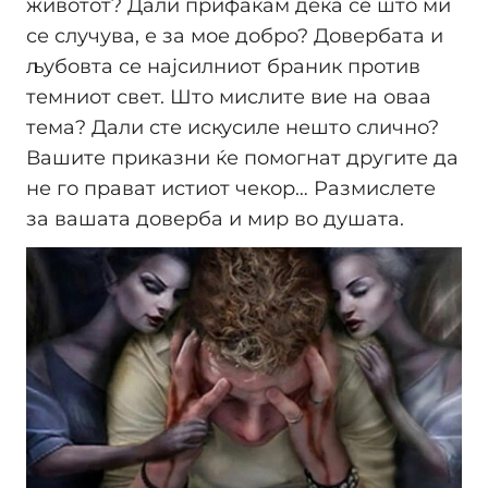
животот? Дали прифаќам дека сè што ми
се случува, е за мое добро? Довербата и
љубовта се најсилниот браник против
темниот свет. Што мислите вие на оваа
тема? Дали сте искусиле нешто слично?
Вашите приказни ќе помогнат другите да
не го прават истиот чекор… Размислете
за вашата доверба и мир во душата.