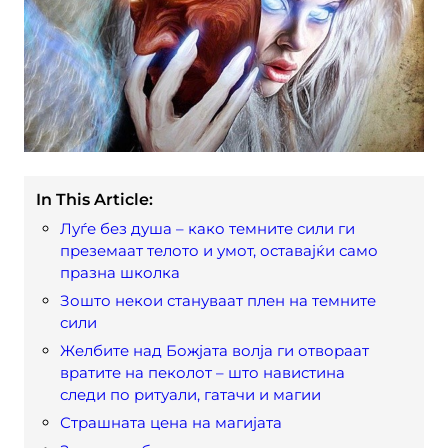
In This Article:
Луѓе без душа – како темните сили ги
преземаат телото и умот, оставајќи само
празна школка
Зошто некои стануваат плен на темните
сили
Желбите над Божјата волја ги отвораат
вратите на пеколот – што навистина
следи по ритуали, гатачи и магии
Страшната цена на магијата