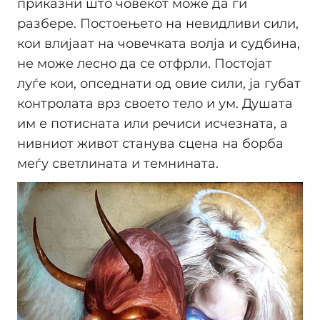
приказни што човекот може да ги
разбере. Постоењето на невидливи сили,
кои влијаат на човечката волја и судбина,
не може лесно да се отфрли. Постојат
луѓе кои, опседнати од овие сили, ја губат
контролата врз своето тело и ум. Душата
им е потисната или речиси исчезната, а
нивниот живот станува сцена на борба
меѓу светлината и темнината.