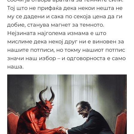
Тој што не прифаќа дека некои нешта не
му се дадени и сака по секоја цена да ги
добие, станува магнет за темното.
Нејзината најголема измама е што
мислиме дека некој друг ни е виновен за
нашите потписи, но токму нашиот потпис
значи наш избор – и одговорноста е само
наша.