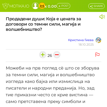
+
x 0.00
POST
SHARE
Продадени души: Која е цената за
договори со темни сили, магија и
волшебништво?
Кристина Гиева
18.10.2025
26
Можеби на прв поглед сè што се зборува
за темни сили, магија и волшебништво
изгледа како бајка или измислица на
писатели и народни преданија. Но, зад
тие приказни често се крие вистина —
само претставена преку симболи и