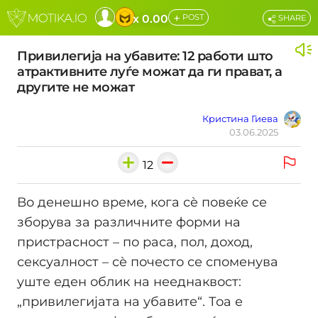
+
x 0.00
POST
SHARE
Привилегија на убавите: 12 работи што
атрактивните луѓе можат да ги прават, а
другите не можат
Кристина Гиева
03.06.2025
12
Во денешно време, кога сè повеќе се
зборува за различните форми на
пристрасност – по раса, пол, доход,
сексуалност – сè почесто се споменува
уште еден облик на нееднаквост:
„привилегијата на убавите“. Тоа е