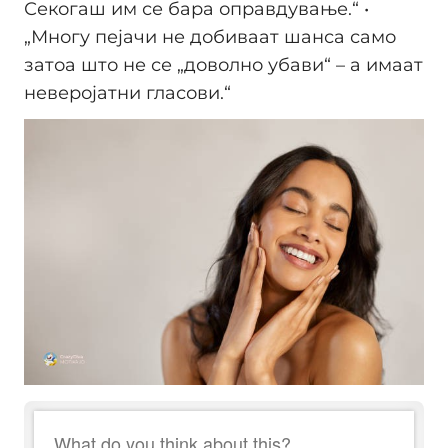
Секогаш им се бара оправдување.“ •
„Многу пејачи не добиваат шанса само
затоа што не се „доволно убави“ – а имаат
неверојатни гласови.“