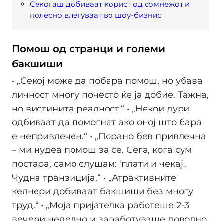
Секогаш добиваат корист од сомнежот и
полесно влегуваат во шоу-бизнис
Помош од странци и големи
бакшиши
• „Секој може да побара помош, но убава
личност многу почесто ќе ја добие. Тажна,
но вистинита реалност.“ • „Некои дури
одбиваат да помогнат ако оној што бара
е непривлечен.“ • „Порано бев привлечна
– ми нудеа помош за сè. Сега, кога сум
постара, само слушам: 'плати и чекај'.
Чудна транзиција.“ • „Атрактивните
келнери добиваат бакшиши без многу
труд.“ • „Моја пријателка работеше 2-3
вечери неделно и заработуваше доволно.