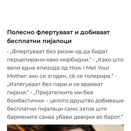
Полесно флертуваат и добиваат
бесплатни пијалоци
• „Флертуваат без ризик од да бидат
перцепирани како морбидни.“ • „Како што
вели една епизода од How I Met Your
Mother: ако си згоден, сè се толерира.“ •
„Излегуваат без пари и се враќаат
пијани.“ • „Пријателките ми беа
бомбастични – целото друштво добиваше
бесплатни пијалаци само затоа што
бармените сакаа убави девојки во барот.“