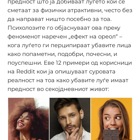
предност што ја добиваат луѓето кои се
сметаат за физички атрактивни, често без
да направат ништо посебно за тоа.
Психолозите го објаснуваат ова преку
феноменот наречен „ефект на ореол“ –
кога луѓето ги перципираат убавите лица
како попаметни, подобри, почесни, и
поуспешни. Еве 12 примери од корисници
на Reddit кои ја опишуваат суровата
реалност на тоа како убавите луѓе имаат
предност во секојдневниот живот: