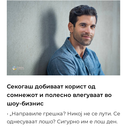
Секогаш добиваат корист од
сомнежот и полесно влегуваат во
шоу-бизнис
• „Направиле грешка? Никој не се лути. Се
однесуваат лошо? Сигурно им е лош ден.