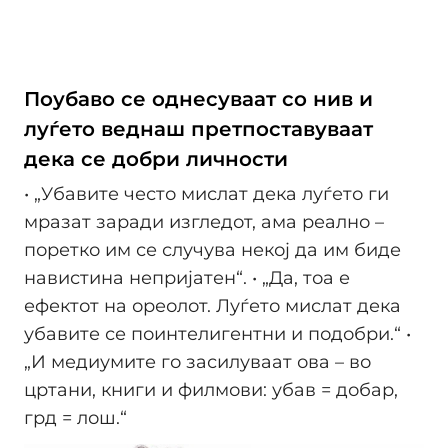
Поубаво се однесуваат со нив и
луѓето веднаш претпоставуваат
дека се добри личности
• „Убавите често мислат дека луѓето ги
мразат заради изгледот, ама реално –
поретко им се случува некој да им биде
навистина непријатен“. • „Да, тоа е
ефектот на ореолот. Луѓето мислат дека
убавите се поинтелигентни и подобри.“ •
„И медиумите го засилуваат ова – во
цртани, книги и филмови: убав = добар,
грд = лош.“