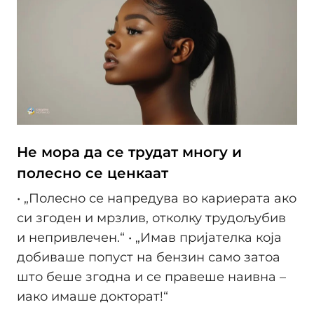
Не мора да се трудат многу и
полесно се ценкаат
• „Полесно се напредува во кариерата ако
си згоден и мрзлив, отколку трудољубив
и непривлечен.“ • „Имав пријателка која
добиваше попуст на бензин само затоа
што беше згодна и се правеше наивна –
иако имаше докторат!“