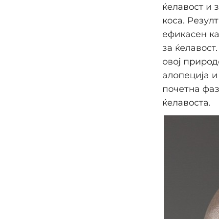
ќелавост и 
коса. Резул
ефикасен ка
за ќелавост
овој природ
алопеција и
почетна фаз
ќелавоста.