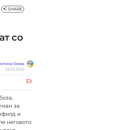
SHARE
ат со
стина Гиева
22.03.2025
боза,
тман за
ефилд и
ле неговото