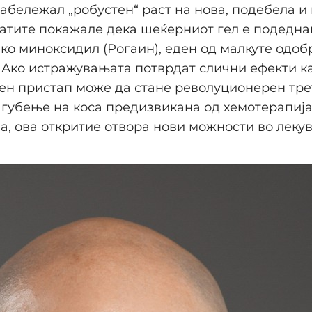
забележал „робустен“ раст на нова, подебела и
татите покажале дека шеќерниот гел е подедна
ко миноксидил (Рогаин), еден од малкуте одоб
. Ако истражувањата потврдат слични ефекти кај
ен пристап може да стане револуционерен тре
 губење на коса предизвикана од хемотерапија.
а, ова откритие отвора нови можности во леку