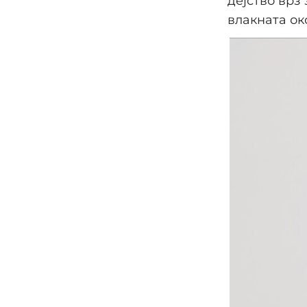
дејство врз
влакната ок