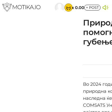
x 0.00
+
POST
Приро
помогн
губење
Во 2024 год
природна ко
наследна ќе
COMSATS Уни