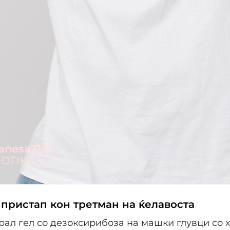
пристап кон третман на ќелавоста
рал гел со дезоксирибоза на машки глувци со 