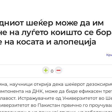
дниот шеќер може да им
е на луѓето коишто се бор
 на косата и алопеција
Кри
0
ина, научници открија дека шеќерот дезоксири
мпонента на ДНК, може да биде ефикасен тре
лавост. Истражувачите од Универзитетот во Ш
верзитетот во Пакистан првично го проучува