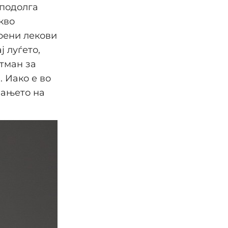
 подолга
кво
рени лекови
 луѓето,
тман за
 Иако е во
вањето на