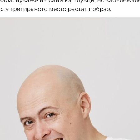
 зараснување на рани кај глувци, но забележал
олу третираното место растат побрзо.