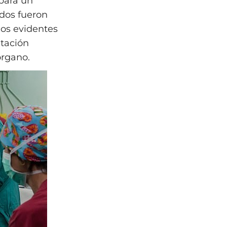
para un
ados fueron
nos evidentes
ntación
órgano.