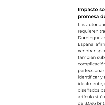
Impacto soc
promesa de
Las autorida
requieren tra
Domínguez-Gi
España, afir
xenotranspla
también subr
complicación
perfeccionar
identificar 
idealmente, 
diseñados par
artículo sitú
de 8.096 brit