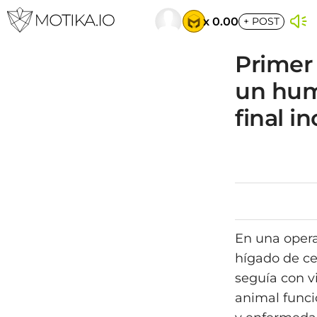
x 0.00
+
POST
Primer
un hum
final in
En una opera
hígado de c
seguía con v
animal funci