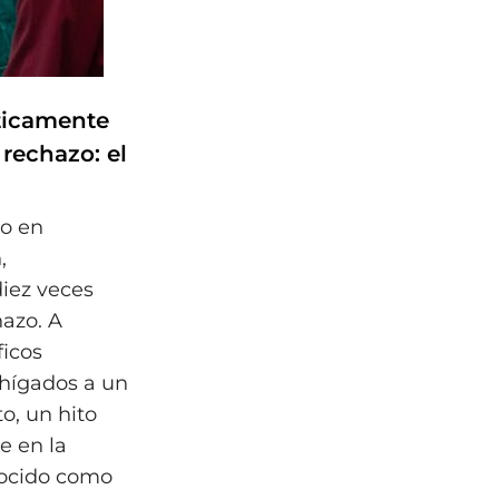
ticamente
 rechazo: el
do en
,
iez veces
hazo. A
ficos
 hígados a un
o, un hito
e en la
nocido como