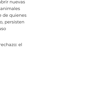
abrir nuevas
e animales
e de quienes
o, persisten
uso