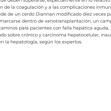
 que deben superarse, especialmente en lo relativo 
n de la coagulación y a las complicaciones inmuno
de de un cerdo Diannan modificado diez veces par
nmarcarse dentro de xenotransplantación, un ca
 caminos para pacientes con falla hepática aguda, 
do sobre crónico y carcinoma hepatocelular, in
en la hepatología, según los expertos.