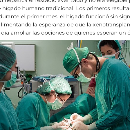
 hepática en estadio avanzado y no era elegible 
e hígado humano tradicional. Los primeros result
durante el primer mes: el hígado funcionó sin sig
alimentando la esperanza de que la xenotranspla
 día ampliar las opciones de quienes esperan un 