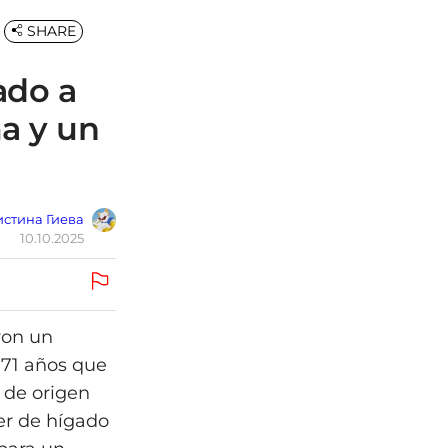
SHARE
ado a
a y un
стина Гиева
10.10.2025
ron un
71 años que
 de origen
er de hígado