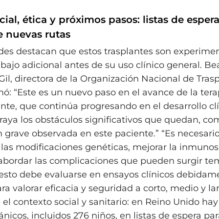
ial, ética y próximos pasos: listas de espera
 nuevas rutas
des destacan que estos trasplantes son experimen
bajo adicional antes de su uso clínico general. Bea
l, directora de la Organización Nacional de Tras
mó: “Este es un nuevo paso en el avance de la tera
nte, que continúa progresando en el desarrollo clí
aya los obstáculos significativos que quedan, co
 grave observada en este paciente.” “Es necesari
 las modificaciones genéticas, mejorar la inmuno
y abordar las complicaciones que pueden surgir te
esto debe evaluarse en ensayos clínicos debidam
a valorar eficacia y seguridad a corto, medio y lar
a el contexto social y sanitario: en Reino Unido ha
ánicos, incluidos 276 niños, en listas de espera pa