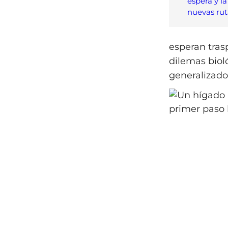
espera y l
nuevas rut
esperan tras
dilemas biol
generalizado