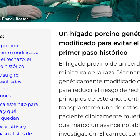
Un hígado porcino gené
e:
modificado para evitar el
 porcino
primer paso histórico
ente modificado
 el rechazo: el
El hígado provino de un cer
o histórico
miniatura de la raza Diannan
y su giro:
genéticamente modificado d
esultados
luego
para reducir el riesgo de rec
iones
principios de este año, cientí
ca este hito para
transplantaron uno de estos
a y qué
paciente clínicamente muert
s quedan
que marcó un avance notabl
ial, ética y
investigación. El campo, co
asos: listas de