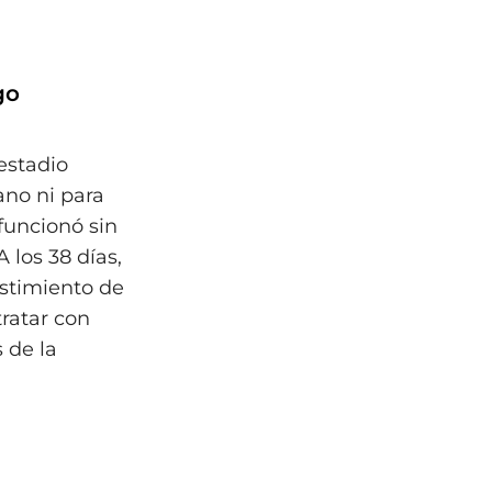
go
estadio
ano ni para
funcionó sin
 los 38 días,
stimiento de
tratar con
 de la