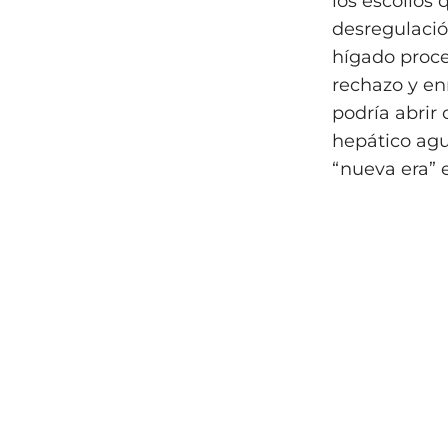
los escollos
desregulació
hígado proce
rechazo y e
podría abrir
hepático agu
“nueva era” 