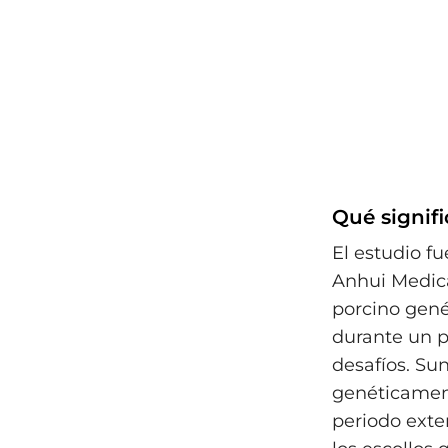
Qué signif
El estudio fu
Anhui Medic
porcino gen
durante un p
desafíos. Su
genéticamen
periodo exte