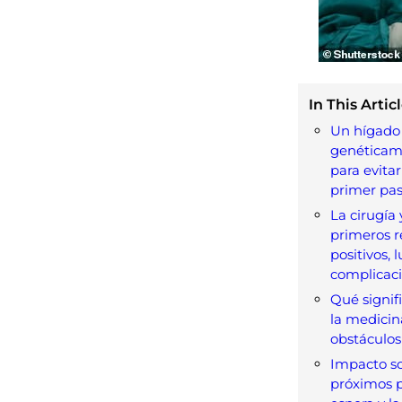
In This Articl
Un hígado
genéticam
para evitar
primer pas
La cirugía 
primeros r
positivos, 
complicac
Qué signifi
la medicin
obstáculo
Impacto soc
próximos p