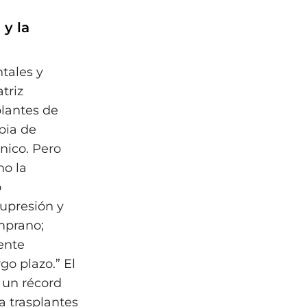
 y la
tales y
triz
plantes de
pia de
nico. Pero
mo la
o
supresión y
mprano;
ente
go plazo.” El
y un récord
ra trasplantes