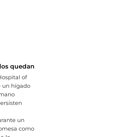
ulos quedan
Hospital of
e un hígado
umano
ersisten
rante un
promesa como