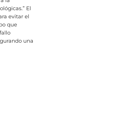
a la
lógicas.” El
a evitar el
mpo que
fallo
augurando una