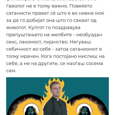
ѓаволот не е толку важно. Повеќето
сатанисти прават сè што е во нивна моќ
за да го добијат она што го сакаат од
животот. Култот го поздравува
препуштањето на желбите - необуздан
секс, лакомост, пијанство. Негуваш
себичност во себе - затоа сатанизмот е
толку мрачен. Кога постојано мислиш на
себе, а не на другите, се наоѓаш сосема
сам.