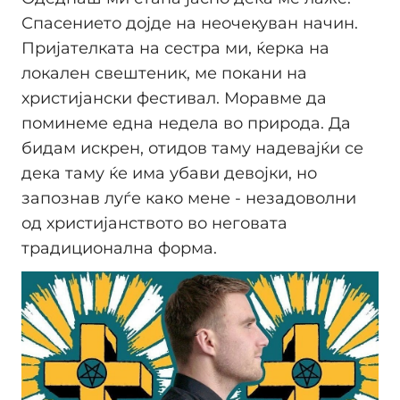
Спасението дојде на неочекуван начин.
Пријателката на сестра ми, ќерка на
локален свештеник, ме покани на
христијански фестивал. Моравме да
поминеме една недела во природа. Да
бидам искрен, отидов таму надевајќи се
дека таму ќе има убави девојки, но
запознав луѓе како мене - незадоволни
од христијанството во неговата
традиционална форма.