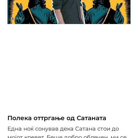
Полека оттргање од Сатаната
Една ноќ сонував дека Сатана стои до
мојот кревет. Беше добро облечен, ми се