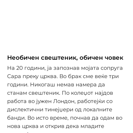
Необичен свештеник, обичен човек
На 20 години, ја запознав мојата сопруга
Сара преку црква. Во брак сме веќе три
години. Никогаш немав намера да
станам свештеник. По колеџот најдов
работа во јужен Лондон, работејќи со
дислектични тинејџери од локалните
банди. Во исто време, почнав да одам во
нова црква и открив дека младите