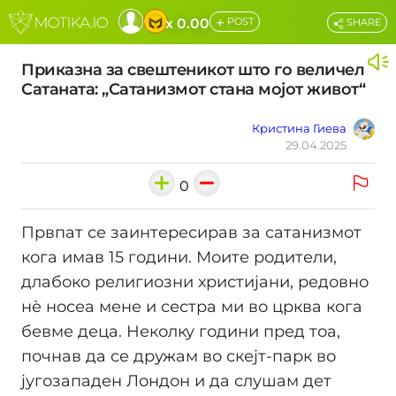
+
x 0.00
POST
SHARE
Приказна за свештеникот што го величел
Сатаната: „Сатанизмот стана мојот живот“
Кристина Гиева
29.04.2025
0
Првпат се заинтересирав за сатанизмот
кога имав 15 години. Моите родители,
длабоко религиозни христијани, редовно
нè носеа мене и сестра ми во црква кога
бевме деца. Неколку години пред тоа,
почнав да се дружам во скејт-парк во
југозападен Лондон и да слушам дет