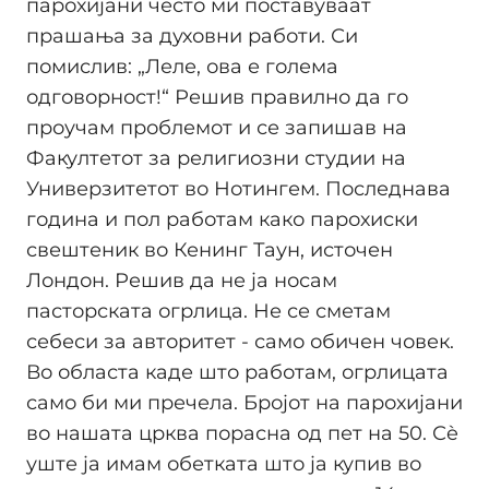
парохијани често ми поставуваат
прашања за духовни работи. Си
помислив: „Леле, ова е голема
одговорност!“ Решив правилно да го
проучам проблемот и се запишав на
Факултетот за религиозни студии на
Универзитетот во Нотингем. Последнава
година и пол работам како парохиски
свештеник во Кенинг Таун, источен
Лондон. Решив да не ја носам
пасторската огрлица. Не се сметам
себеси за авторитет - само обичен човек.
Во областа каде што работам, огрлицата
само би ми пречела. Бројот на парохијани
во нашата црква порасна од пет на 50. Сè
уште ја имам обетката што ја купив во