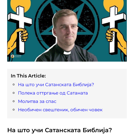
In This Article:
На што учи Сатанската Библија?
Полека оттргање од Сатаната
Молитва за спас
Необичен свештеник, обичен човек
На што учи Сатанската Библија?