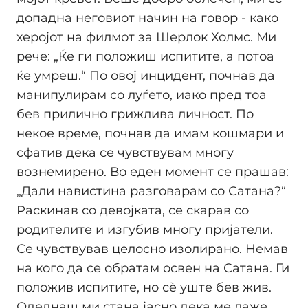
допадна неговиот начин на говор - како
херојот на филмот за Шерлок Холмс. Ми
рече: „Ќе ги положиш испитите, а потоа
ќе умреш.“ По овој инцидент, почнав да
манипулирам со луѓето, иако пред тоа
бев прилично грижлива личност. По
некое време, почнав да имам кошмари и
сфатив дека се чувствувам многу
вознемирено. Во еден момент се прашав:
„Дали навистина разговарам со Сатана?“
Раскинав со девојката, се скарав со
родителите и изгубив многу пријатели.
Се чувствував целосно изолирано. Немав
на кого да се обратам освен на Сатана. Ги
положив испитите, но сè уште бев жив.
Одеднаш ми стана јасно дека ме лаже.