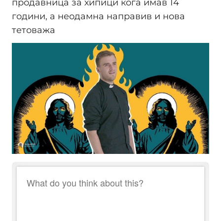
продавница за хипици кога имав 14
години, а неодамна направив и нова
тетоважа