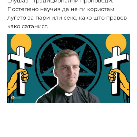
слушаат традиционални проповеди.
Постепено научив да не ги користам
луѓето за пари или секс, како што правев
како сатанист.