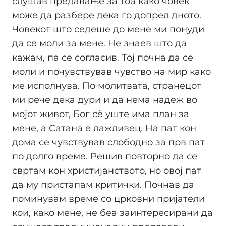
слушав предавање за тоа како човек
може да разбере дека го допрел дното.
Човекот што седеше до мене ми понуди
да се моли за мене. Не знаев што да
кажам, па се согласив. Тој почна да се
моли и почувствував чувство на мир како
ме исполнува. По молитвата, странецот
ми рече дека дури и да нема надеж во
мојот живот, Бог сè уште има план за
мене, а Сатана е лажливец. На пат кон
дома се чувствував слободно за прв пат
по долго време. Решив повторно да се
свртам кон христијанството, но овој пат
да му пристапам критички. Почнав да
поминувам време со црковни пријатели
кои, како мене, не беа заинтересирани да