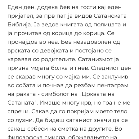
Еден ден, додека бев на гости кај еден
пријател, за прв пат ја видов Сатанската
Библија. Ја зедов книгата од полицата и
ја прочитав од корица до корица. Се
пронајдов во неа. Бев незадоволен од
врската со девојката и постојано се
каравав со родителите. Сатанизмот ја
призна мојата болка и гнев. Следниот ден
се скарав многу со мајка ми. Се заклучив
во собата и почнав да резбам пентаграм
на раката - симболот на „Црквата на
Сатаната“. Имаше многу крв, но тоа не ме
спречи. Сакав да го покријам моето тело
со лузни. Да бидеш сатанист значи да се
сакаш себеси на сметка на другите. Во
филозофска смисла, обожавањето на