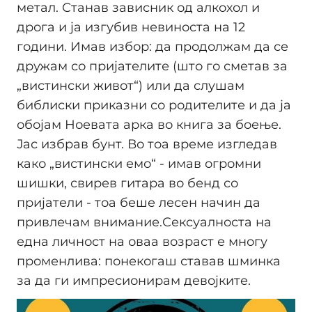
метал. Станав зависник од алкохол и
дрога и ја изгубив невиноста на 12
години. Имав избор: да продолжам да се
дружам со пријателите (што го сметав за
„вистински живот“) или да слушам
библиски приказни со родителите и да ја
обојам Ноевата арка во книга за боење.
Јас избрав бунт. Во тоа време изгледав
како „вистински емо“ - имав огромни
шишки, свирев гитара во бенд со
пријатели - тоа беше лесен начин да
привлечам внимание.Сексуалноста на
една личност на оваа возраст е многу
променлива: понекогаш ставав шминка
за да ги импресионирам девојките.