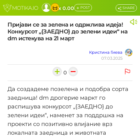
+
x 0.00
POST
SHARE
Пријави се за зелена и одржлива идеја!
Конкурсот „{ЗАЕДНО} до зелени идеи“ на
dm истекува на 21 март
Кристина Гиева
07.03.2025
0
Да создадеме позелена и подобра сорта
заедница! dm дрогерие маркт го
распишува конкурсот „{ЗАЕДНО} до
зелени идеи“, наменет за поддршка на
проекти со позитивно влијание врз
локалната заедница и животната