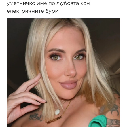
уметничко име по љубовта кон
електричните бури.