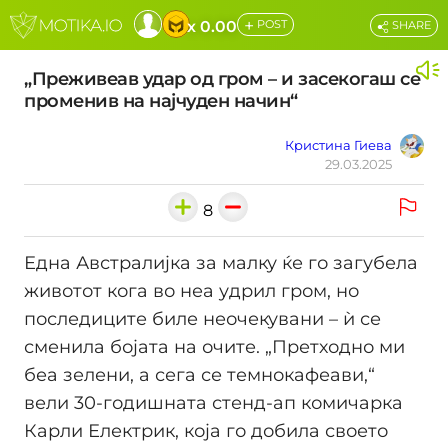
+
x 0.00
POST
SHARE
„Преживеав удар од гром – и засекогаш се
променив на најчуден начин“
Кристина Гиева
29.03.2025
8
Една Австралијка за малку ќе го загубела
животот кога во неа удрил гром, но
последиците биле неочекувани – ѝ се
сменила бојата на очите. „Претходно ми
беа зелени, а сега се темнокафеави,“
вели 30-годишната стенд-ап комичарка
Карли Електрик, која го добила своето