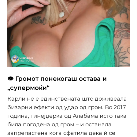
👁 Громот понекогаш остава и
„супермоќи“
Карли не е единствената што доживеала
бизарни ефекти од удар од гром. Во 2017
година, тинејџерка од Алабама исто така
била погодена од гром – и останала
запрепастена кога сфатила дека ѝ се