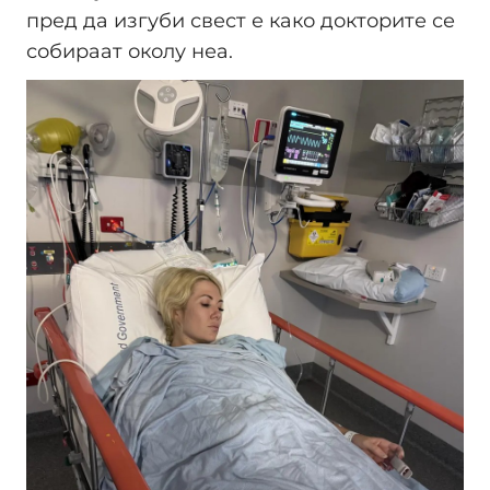
пред да изгуби свест е како докторите се
собираат околу неа.