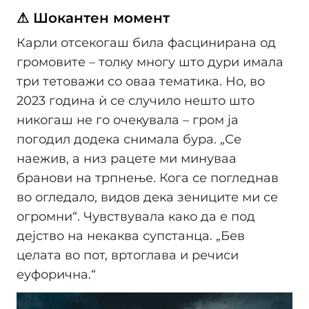
⚠ Шокантен момент
Карли отсекогаш била фасцинирана од
громовите – толку многу што дури имала
три тетоважи со оваа тематика. Но, во
2023 година ѝ се случило нешто што
никогаш не го очекувала – гром ја
погодил додека снимала бура. „Се
наежив, а низ рацете ми минуваа
бранови на трпнење. Кога се погледнав
во огледало, видов дека зениците ми се
огромни“. Чувствувала како да е под
дејство на некаква супстанца. „Бев
целата во пот, вртоглава и речиси
еуфорична.“