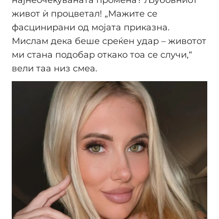
најнеочекуваната промена? Љубовниот
живот ѝ процветал! „Мажите се
фасцинирани од мојата приказна.
Мислам дека беше среќен удар – животот
ми стана подобар откако тоа се случи,“
вели таа низ смеа.