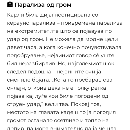
🏥 Парализа од гром
Карли била дијагностицирана со
кераунопарализа – привремена парализа
на екстремитетите што се појавува по
удар од гром. Не можела да мрдне цели
девет часа, а кога конечно почувствувала
подобрување, нејзиниот говор сè уште
бил неразбирлив. Но, најголемиот шок
следел подоцна – нејзините очи ја
смениле бојата. „Кога го пребарав ова
онлајн, открив дека не е толку ретка
појава кај луѓе кои биле погодени од
струен удар,“ вели таа. Покрај тоа,
местото на главата каде што ја погодил
громот останало осетливо и топло на
допир, па мора внимателно да ја чешла