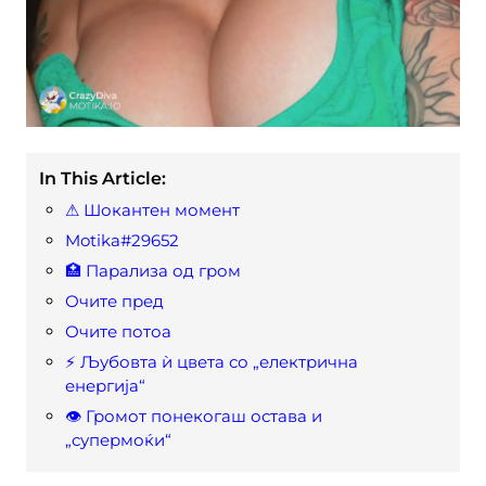
In This Article:
⚠ Шокантен момент
Motika#29652
🏥 Парализа од гром
Очите пред
Очите потоа
⚡ Љубовта ѝ цвета со „електрична
енергија“
👁 Громот понекогаш остава и
„супермоќи“