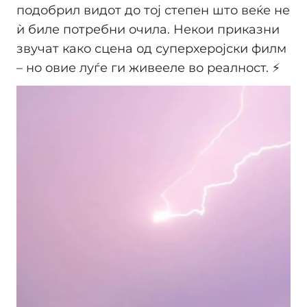
подобрил видот до тој степен што веќе не
ѝ биле потребни очила. Некои приказни
звучат како сцена од суперхеројски филм
– но овие луѓе ги живееле во реалност. ⚡