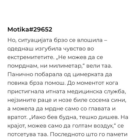
Motika#29652
Но, ситуацијата брзо се влошила –
одеднаш изгубила чувство во
екстремитетите. „Не можев да се
помрднам, ни милиметар,“ вели таа.
Панично побарала од цимерката да
повика брза помош. До моментот кога
пристигнала итната медицинска служба,
нејзините раце и нозе биле сосема сини,
а можела да мрдне само со главата и
вратот. „Иако бев будна, тешко дишев. На
крајот, можев само да голтам воздух,“ се
потсетува таа. Последното што го памети