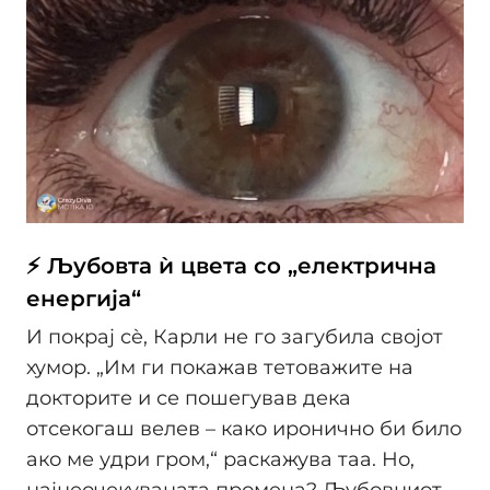
⚡ Љубовта ѝ цвета со „електрична
енергија“
И покрај сè, Карли не го загубила својот
хумор. „Им ги покажав тетоважите на
докторите и се пошегував дека
отсекогаш велев – како иронично би било
ако ме удри гром,“ раскажува таа. Но,