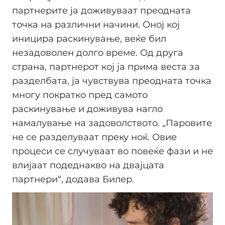
партнерите ја доживуваат преодната
точка на различни начини. Оној кој
иницира раскинување, веќе бил
незадоволен долго време. Од друга
страна, партнерот кој ја прима веста за
разделбата, ја чувствува преодната точка
многу пократко пред самото
раскинување и доживува нагло
намалување на задоволството. „Паровите
не се разделуваат преку ноќ. Овие
процеси се случуваат во повеќе фази и не
влијаат подеднакво на двајцата
партнери“, додава Билер.