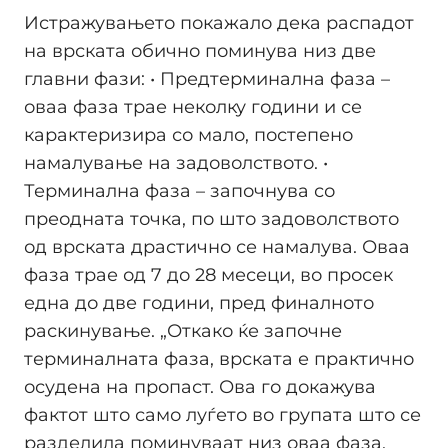
Истражувањето покажало дека распадот
на врската обично поминува низ две
главни фази: • Предтерминална фаза –
оваа фаза трае неколку години и се
карактеризира со мало, постепено
намалување на задоволството. •
Терминална фаза – започнува со
преодната точка, по што задоволството
од врската драстично се намалува. Оваа
фаза трае од 7 до 28 месеци, во просек
една до две години, пред финалното
раскинување. „Откако ќе започне
терминалната фаза, врската е практично
осудена на пропаст. Ова го докажува
фактот што само луѓето во групата што се
разделила поминуваат низ оваа фаза,