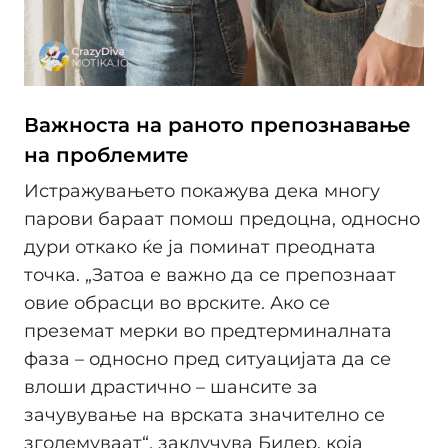
Важноста на раното препознавање
на проблемите
Истражувањето покажува дека многу
парови бараат помош предоцна, односно
дури откако ќе ја поминат преодната
точка. „Затоа е важно да се препознаат
овие обрасци во врските. Ако се
преземат мерки во предтерминалната
фаза – односно пред ситуацијата да се
влоши драстично – шансите за
зачувување на врската значително се
зголемуваат“, заклучува Билер, која