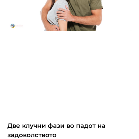
Две клучни фази во падот на
задоволството