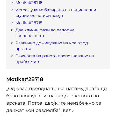
Motika#28718
Истражување базирано на национални
студии од четири земји
Motika#28718
Две клучни фази во падот на
задоволството
Различно доживување на крајот од
врската
Важноста на раното препознавање на
проблемите
Motika#28718
„Од оваа преодна точка натаму, доаѓа до
брзо влошување на задоволството во
врската. Потоа, двојките неизбежно се
движат кон разделба“, вели