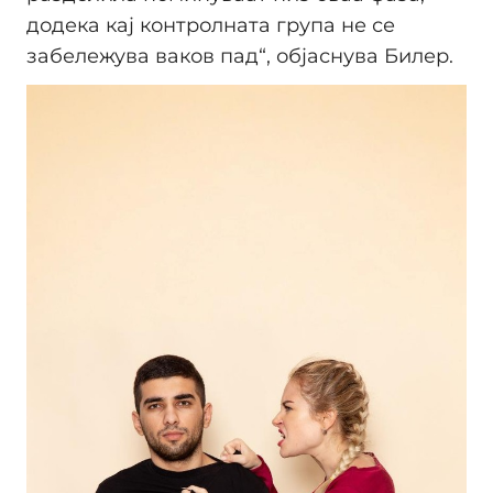
додека кај контролната група не се
забележува ваков пад“, објаснува Билер.