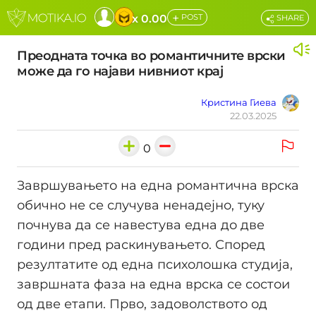
+
x 0.00
POST
SHARE
Преодната точка во романтичните врски
може да го најави нивниот крај
Кристина Гиева
22.03.2025
0
Завршувањето на една романтична врска
обично не се случува ненадејно, туку
почнува да се навестува една до две
години пред раскинувањето. Според
резултатите од една психолошка студија,
завршната фаза на една врска се состои
од две етапи. Прво, задоволството од