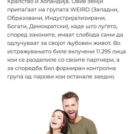
Кралство и Холандија. Овие земји
припаѓаат на групата WEIRD (Западни,
Образовани, Индустријализирани,
Богати, Демократски), каде што луѓето,
според законите, имаат слобода сами да
одлучуваат за својот љубовен живот. Во
истражувањето биле вклучени 11.295 лица
кои се разделиле со своите партнери, а
за споредба бил формиран контролнa
група од парови кои останале заедно.