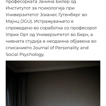
професорката Јанина Билер од
Институтот за психологија при
Универзитетот Јоханес Гутенберг во
Мајнц (JGU). Истражувањето е
спроведено во соработка со професорот
Улрих Орт од Универзитетот во Берн, а
нивната студија е неодамна објавена во
списанието Journal of Personality and
Social Psychology.