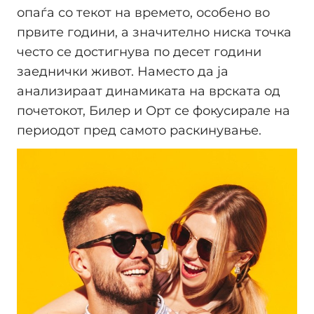
опаѓа со текот на времето, особено во
првите години, а значително ниска точка
често се достигнува по десет години
заеднички живот. Наместо да ја
анализираат динамиката на врската од
почетокот, Билер и Орт се фокусирале на
периодот пред самото раскинување.