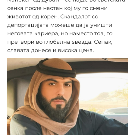
сенка после настан кој му го смени
животот од корен. Скандалот со
депортацијата можеше да ја уништи
неговата кариера, но наместо тоа, го
претвори во глобална ѕвезда. Сепак,
славата донесе и висока цена.