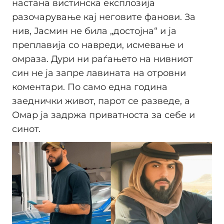
настана вистинска експлозија
разочарување кај неговите фанови. За
нив, Јасмин не била „достојна“ и ја
преплавија со навреди, исмевање и
омраза. Дури ни раѓањето на нивниот
син не ја запре лавината на отровни
коментари. По само една година
заеднички живот, парот се разведе, а
Омар ја задржа приватноста за себе и
синот.