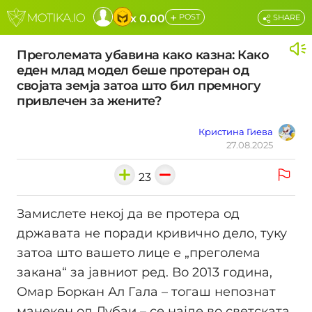
+
x 0.00
POST
SHARE
Преголемата убавина како казна: Како
еден млад модел беше протеран од
својата земја затоа што бил премногу
привлечен за жените?
Кристина Гиева
27.08.2025
23
Замислете некој да ве протера од
државата не поради кривично дело, туку
затоа што вашето лице е „преголема
закана“ за јавниот ред. Во 2013 година,
Омар Боркан Ал Гала – тогаш непознат
манекен од Дубаи – се најде во светската