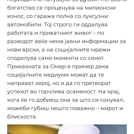
богатство се проценува на милионски
износ, со гаража полна со луксузни
автомобили. Тој строго ги одделува
работата и приватниот живот – по
разводот веќе нема јавни информации за
нови врски, а на социјалните мрежи
споделува само моменти со синот.
Приказната за Омар е пример дека
социјалните медиуми можат да те
направат херој, но и да го претворат
успехот во горчлива осаменост. На крај,
кога ќе го добиеш она за што си сонувал,
можеби губиш нешто поважно – мирот и
блискоста.