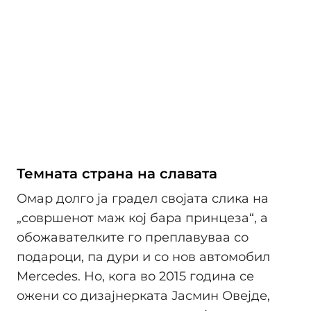
Темната страна на славата
Омар долго ја градел својата слика на
„совршенот маж кој бара принцеза“, а
обожавателките го преплавуваа со
подароци, па дури и со нов автомобил
Mercedes. Но, кога во 2015 година се
ожени со дизајнерката Јасмин Овејде,