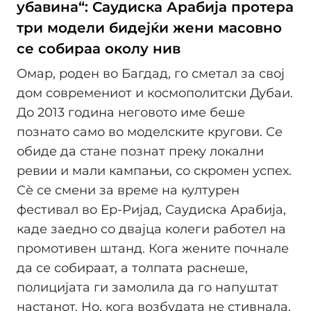
убавина“: Саудиска Арабија протера
три модели бидејќи жени масовно
се собираа околу нив
Омар, роден во Багдад, го сметал за свој
дом современиот и космополитски Дубаи.
До 2013 година неговото име беше
познато само во моделските кругови. Се
обиде да стане познат преку локални
ревии и мали кампањи, со скромен успех.
Сѐ се смени за време на културен
фестивал во Ер-Ријад, Саудиска Арабија,
каде заедно со двајца колеги работел на
промотивен штанд. Кога жените почнале
да се собираат, а толпата раснеше,
полицијата ги замолила да го напуштат
настанот. Но, кога возбудата не стивнала,