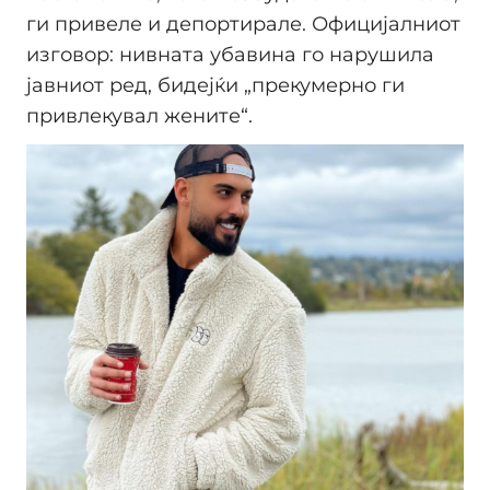
ги привеле и депортирале. Официјалниот
изговор: нивната убавина го нарушила
јавниот ред, бидејќи „прекумерно ги
привлекувал жените“.