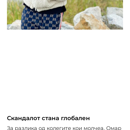
Скандалот стана глобален
За разлика од колегите кои молчеа, Омар