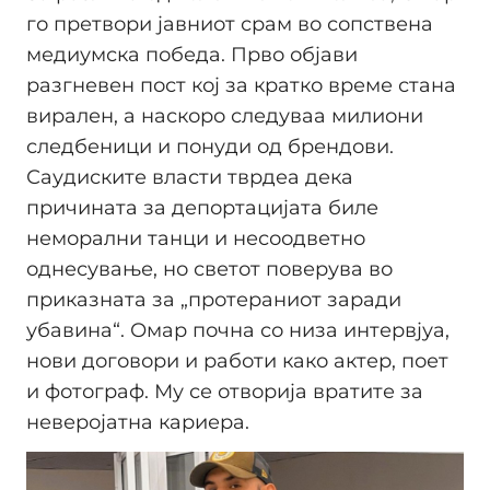
го претвори јавниот срам во сопствена
медиумска победа. Прво објави
разгневен пост кој за кратко време стана
вирален, а наскоро следуваа милиони
следбеници и понуди од брендови.
Саудиските власти тврдеа дека
причината за депортацијата биле
неморални танци и несоодветно
однесување, но светот поверува во
приказната за „протераниот заради
убавина“. Омар почна со низа интервјуа,
нови договори и работи како актер, поет
и фотограф. Му се отворија вратите за
неверојатна кариера.