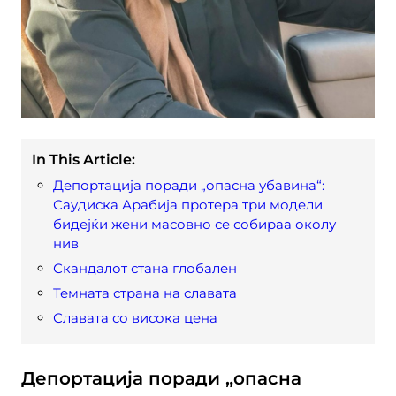
In This Article:
Депортација поради „опасна убавина“:
Саудиска Арабија протера три модели
бидејќи жени масовно се собираа околу
нив
Скандалот стана глобален
Темната страна на славата
Славата со висока цена
Депортација поради „опасна