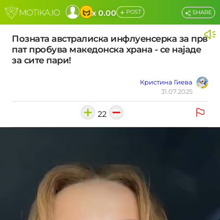
+
x 0.00
POST
SHARE
Позната австралиска инфлуенсерка за прв
пат пробува македонска храна - се најаде
за сите пари!
Кристина Гиева
31.07.2025
22