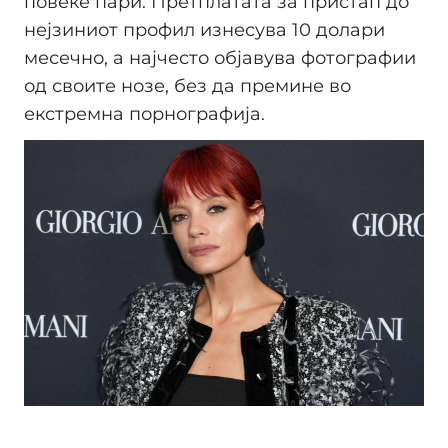
повеќе пари. Претплатата за пристап до
нејзиниот профил изнесува 10 долари
месечно, а најчесто објавува фотографии
од своите нозе, без да премине во
екстремна порнографија.