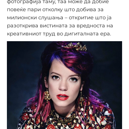
фотографија таму, таа може да добие
повеќе пари отколку што добива за
милионски слушања – откритие што ја
разоткрива вистината за вредноста на
креативниот труд во дигиталната ера.