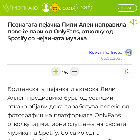
+
x 0.00
POST
SHARE
Познатата пејачка Лили Ален направила
повеќе пари од OnlyFans, отколку од
Spotify со нејзината музика
Кристина Гиева
05.08.2025
26
Британската пејачка и актерка Лили
Аллен предизвика бура од реакции
откако објави дека заработува повеќе од
фотографии на платформата OnlyFans
отколку од милиони слушања на својата
музика на Spotify. Со само една