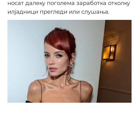
носат далеку поголема заработка отколку
илјадници прегледи или слушања.