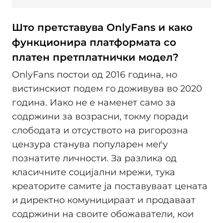
Што претставува OnlyFans и како
функционира платформата со
платен претплатнички модел?
OnlyFans постои од 2016 година, но
вистинскиот подем го доживува во 2020
година. Иако не е наменет само за
содржини за возрасни, токму поради
слободата и отсуството на ригорозна
цензура станува популарен меѓу
познатите личности. За разлика од
класичните социјални мрежи, тука
креаторите самите ја поставуваат цената
и директно комуницираат и продаваат
содржини на своите обожаватели, кои