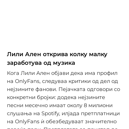
Лили Ален открива колку малку
заработува од музика
Кога Лили Ален објави дека има профил
на OnlyFans, следуваа критики од дел од
нејзините фанови. Пејачката одговори со
конкретни бројки: додека нејзините
песни месечно имаат околу 8 милиони
слушања на Spotify, илјада претплатници
на OnlyFans ѝ обезбедуваат значително