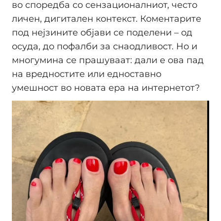
во споредба со сензационалниот, често
личен, дигитален контекст. Коментарите
под нејзините објави се поделени – од
осуда, до пофалби за снаодливост. Но и
многумина се прашуваат: дали е ова пад
на вредностите или едноставно
умешност во новата ера на интернетот?