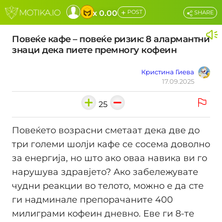
+
x 0.00
POST
SHARE
Повеќе кафе – повеќе ризик: 8 алармантни
знаци дека пиете премногу кофеин
Кристина Гиева
17.09.2025
25
Повеќето возрасни сметаат дека две до
три големи шолји кафе се сосема доволно
за енергија, но што ако оваа навика ви го
нарушува здравјето? Ако забележувате
чудни реакции во телото, можно е да сте
ги надминале препорачаните 400
милиграми кофеин дневно. Еве ги 8-те