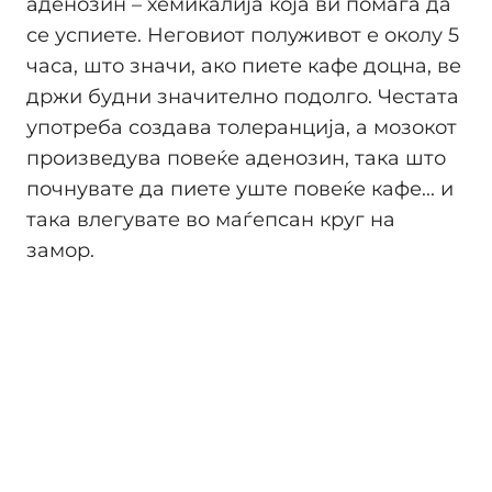
аденозин – хемикалија која ви помага да
се успиете. Неговиот полуживот е околу 5
часа, што значи, ако пиете кафе доцна, ве
држи будни значително подолго. Честата
употреба создава толеранција, а мозокот
произведува повеќе аденозин, така што
почнувате да пиете уште повеќе кафе... и
така влегувате во маѓепсан круг на
замор.