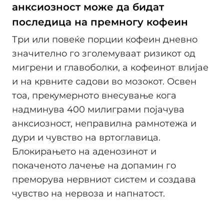
анксиозност може да бидат
последица на премногу кофеин
Три или повеќе порции кофеин дневно
значително го зголемуваат ризикот од
мигрени и главоболки, а кофеинот влијае
и на крвните садови во мозокот. Освен
тоа, прекумерното внесување кога
надминува 400 милиграми појачува
анксиозност, неправилна рамнотежа и
дури и чувство на вртоглавица.
Блокирањето на аденозинот и
покаченото лачење на допамин го
преморува нервниот систем и создава
чувство на нервоза и напнатост.