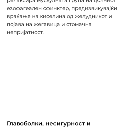
релаксира мускулната група на долниот
езофагеален сфинктер, предизвикувајќи
враќање на киселина од желудникот и
појава на жегавица и стомачна
непријатност.
Главоболки, несигурност и