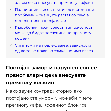
аларм дека внесувате премногу кофеин
Палпитации, висок притисок и стомачни
проблеми – ризиците растат со секоја
дополнителна шолја кафе
Главоболки, несигурност и анксиозност
може да бидат последица на премногу
кофеин
Симптоми на повлекување: зависноста
од кафе ве држи во замка, но има излез
Постојан замор и нарушен сон се
првиот аларм дека внесувате
премногу кофеин
Иако звучи контрадикторно, ако
постојано сте уморни, можеби пиете
премногу кафе. Кофеинот блокира