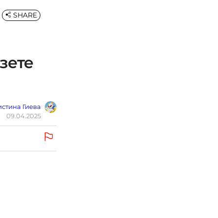
SHARE
зете
стина Гиева
09.04.2025