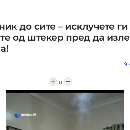
ник до сите – исклучете ги
те од штекер пред да изле
а!
Кри
0