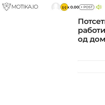
x 0.00
+
POST
Потсет
работи
од дом