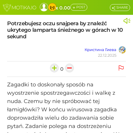
+
x 0.00
POST
SHARE
Potrzebujesz oczu snajpera by znaleźć
ukrytego lamparta śnieżnego w górach w 10
sekund
Кристина Гиева
22.12.2025
0
Zagadki to doskonały sposób na
wyostrzenie spostrzegawczości i walkę z
nuda. Czemu by nie spróbować tej
łamigłówki? W końcu wirusowa zagadka
doprowadziła wielu do zadawania sobie
pytań. Zadanie polega na dostrzeżeniu