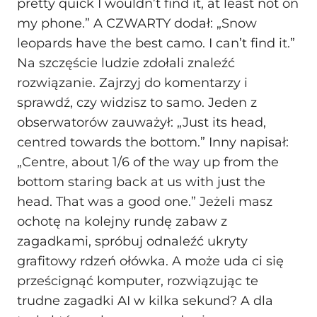
pretty quick I wouldn’t find it, at least not on
my phone.” A CZWARTY dodał: „Snow
leopards have the best camo. I can’t find it.”
Na szczęście ludzie zdołali znaleźć
rozwiązanie. Zajrzyj do komentarzy i
sprawdź, czy widzisz to samo. Jeden z
obserwatorów zauważył: „Just its head,
centred towards the bottom.” Inny napisał:
„Centre, about 1/6 of the way up from the
bottom staring back at us with just the
head. That was a good one.” Jeżeli masz
ochotę na kolejny rundę zabaw z
zagadkami, spróbuj odnaleźć ukryty
grafitowy rdzeń ołówka. A może uda ci się
prześcignąć komputer, rozwiązując te
trudne zagadki AI w kilka sekund? A dla