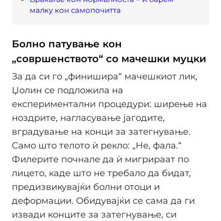
малку кон самопочитта
Болно патување кон
„совршенството“ со мачешки муцки
За да си го „финишира“ мачешкиот лик,
Џолин се подложила на
експериментални процедури: ширење на
ноздрите, нагласување јагодите,
вградување на конци за затегнување.
Само што телото ѝ рекло: „Не, фала.“
Филерите почнале да ѝ мигрираат по
лицето, каде што не требало да бидат,
предизвикувајќи болни отоци и
деформации. Обидувајќи се сама да ги
извади конците за затегнување, си