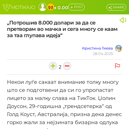
+
x 0.00
POST
SHARE
„Потрошив 8.000 долари за да се
претворам во мачка и сега многу се каам
за таа глупава идеја“
Кристина Гиева
28.04.2025
2
Некои луѓе сакаат внимание толку многу
што се подготвени да си го упропастат
лицето за малку слава на ТикТок. Џолин
Доусон, 29-годишна „трендсетерка“ од
Голд Коуст, Австралија, призна дека денес
горко жали за нејзината бизарна одлука