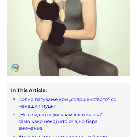
In This Article:
Болно патување кон „совршенството“ со
мачешки муцки
„Не се идентификувам како мачка“ –
само како некој што очајно бара
внимание
Враќање кон нормалноста – и барем