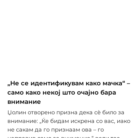
„Не се идентификувам како мачка“ –
само како некој што очајно бара
внимание
Џолин отворено призна дека сè било за
внимание: „Ќе бидам искрена со вас, иако
не сакам да го признаам ова – го