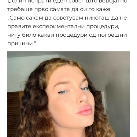
Џолин испрати еден совет што веројатно
требаше прво самата да си го каже:
„Само сакам да советувам никогаш да не
правите експериментални процедури,
ниту било какви процедури од погрешни
причини.“