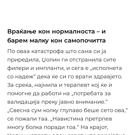
Враќање кон нормалноста – и
барем малку кон самопочитта
По оваа катастрофа што сама си ја
приредила, Џолин ги отстранила сите
филери и импланти, и сега е „исполнета
со надеж“ дека ќе си го врати здравјето.
За среќа, најмила и терапевт кој ќе ѝ
помогне да работи на „потребата за
валидација преку јавно внимание.“
„Свесна сум колку глупаво беше сето ова,“
се пожали таа. „Навистина претрпев
многу болка поради тоа.“ На крајот,