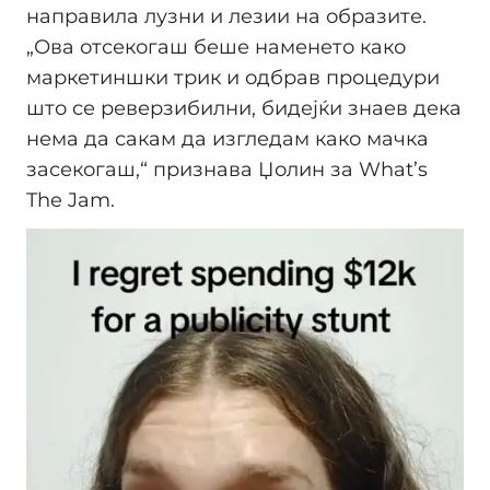
направила лузни и лезии на образите.
„Ова отсекогаш беше наменето како
маркетиншки трик и одбрав процедури
што се реверзибилни, бидејќи знаев дека
нема да сакам да изгледам како мачка
засекогаш,“ признава Џолин за What’s
The Jam.