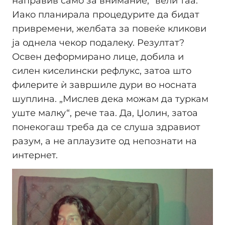
направив само за внимание,“ вели таа.
Иако планирала процедурите да бидат
привремени, желбата за повеќе кликови
ја однела чекор подалеку. Резултат?
Освен деформирано лице, добила и
силен киселински рефлукс, затоа што
филерите ѝ завршиле дури во носната
шуплина. „Мислев дека можам да туркам
уште малку“, рече таа. Да, Џолин, затоа
понекогаш треба да се слуша здравиот
разум, а не аплаузите од непознати на
интернет.