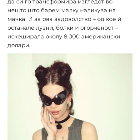
да си го трансформира изгледот во
нешто што барем малку наликува на
мачка. И за ова задоволство – од кое ѝ
останале лузни, болки и огорченост –
искеширала околу 8.000 американски
долари.