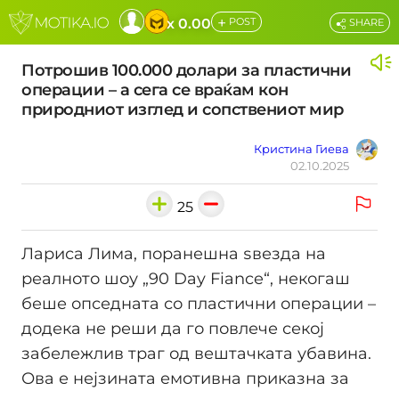
+
x 0.00
POST
SHARE
Потрошив 100.000 долари за пластични
операции – а сега се враќам кон
природниот изглед и сопствениот мир
Кристина Гиева
02.10.2025
25
Лариса Лима, поранешна ѕвезда на
реалното шоу „90 Day Fiance“, некогаш
беше опседната со пластични операции –
додека не реши да го повлече секој
забележлив траг од вештачката убавина.
Ова е нејзината емотивна приказна за