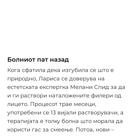
Болниот пат назад
Кога сфатила дека изгубила се што е
природно, Лариса се доверува на
естетската експертка Мелани Спид за да
и ги раствори наталожените филери од
лицето. Процесот трае месеци,
употребени се 13 вијали растворувачи, а
терапијата е толку болна што морала да
користи гас за смеење. Потоа, нови –