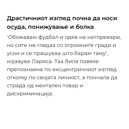
Драстичниот изглед почна да носи
осуда, понижување и болка
'Обожавам фудбал и одев на натпревари,
но сите ме гледаа со огромните гради и
усни и се прашуваа што барам таму',
изјавува Лариса. Таа била повеќе
препознаена по ексцентричниот изглед
отколку по својата личност, а почнала да
страда од ментален товар и
дискриминација.