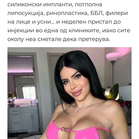
силиконски импланти, потполна
липосукција, ринопластика, ББЛ, филери
на лице и усни… и неделен пристап до
инјекции во една од клиниките, иако сите
околу неа сметале дека претерува.