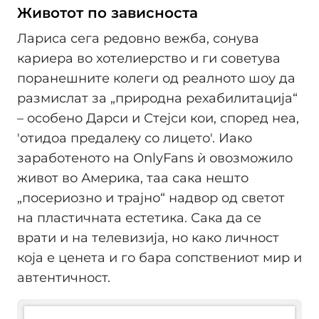
Животот по зависноста
Лариса сега редовно вежба, сонува
кариера во хотелиерство и ги советува
поранешните колеги од реалното шоу да
размислат за „природна рехабилитација“
– особено Дарси и Стејси кои, според неа,
'отидоа предалеку со лицето'. Иако
заработеното на OnlyFans ѝ овозможило
живот во Америка, таа сака нешто
„посериозно и трајно“ надвор од светот
на пластичната естетика. Сака да се
врати и на телевизија, но како личност
која е ценета и го бара сопствениот мир и
автентичност.