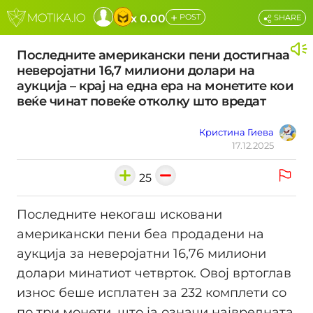
+
x 0.00
POST
SHARE
Последните американски пени достигнаа
неверојатни 16,7 милиони долари на
аукција – крај на една ера на монетите кои
веќе чинат повеќе отколку што вредат
Кристина Гиева
17.12.2025
25
Последните некогаш исковани
американски пени беа продадени на
аукција за неверојатни 16,76 милиони
долари минатиот четврток. Овој вртоглав
износ беше исплатен за 232 комплети со
по три монети, што ја означи највредната