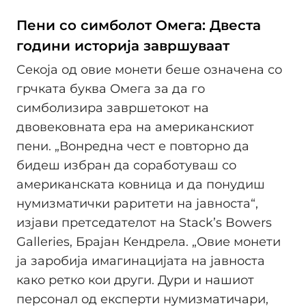
Пени со симболот Омега: Двеста
години историја завршуваат
Секоја од овие монети беше означена со
грчката буква Омега за да го
симболизира завршетокот на
двовековната ера на американскиот
пени. „Вонредна чест е повторно да
бидеш избран да соработуваш со
американската ковница и да понудиш
нумизматички раритети на јавноста“,
изјави претседателот на Stack’s Bowers
Galleries, Брајан Кендрела. „Овие монети
ја заробија имагинацијата на јавноста
како ретко кои други. Дури и нашиот
персонал од експерти нумизматичари,