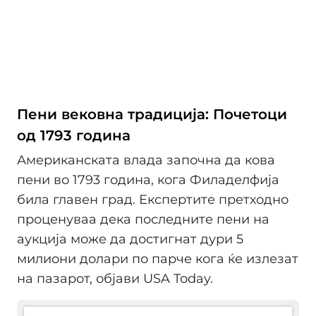
Пени вековна традиција: Почетоци
од 1793 година
Американската влада започна да кова
пени во 1793 година, кога Филаделфија
била главен град. Експертите претходно
проценуваа дека последните пени на
аукција може да достигнат дури 5
милиони долари по парче кога ќе излезат
на пазарот, објави USA Today.