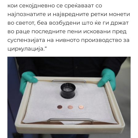
кои секојдневно се среќаваат со
најпознатите и највредните ретки монети
во светот, беа возбудени што ќе ги држат
во раце последните пени исковани пред
суспензијата на нивното производство за
циркулација.“