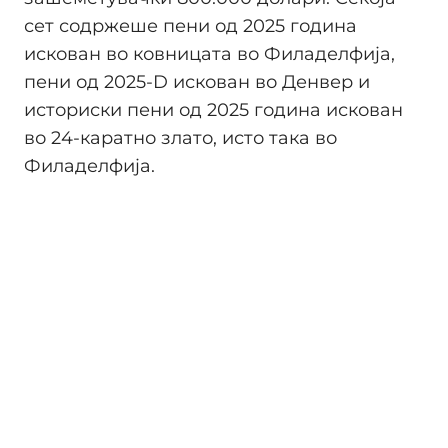
сет содржеше пени од 2025 година
искован во ковницата во Филаделфија,
пени од 2025-D искован во Денвер и
историски пени од 2025 година искован
во 24-каратно злато, исто така во
Филаделфија.