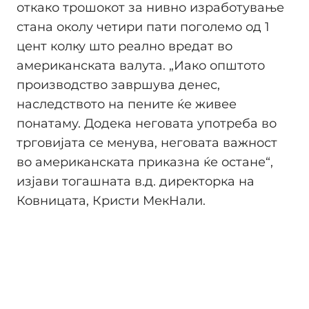
откако трошокот за нивно изработување
стана околу четири пати поголемо од 1
цент колку што реално вредат во
американската валута. „Иако општото
производство завршува денес,
наследството на пените ќе живее
понатаму. Додека неговата употреба во
трговијата се менува, неговата важност
во американската приказна ќе остане“,
изјави тогашната в.д. директорка на
Ковницата, Кристи МекНали.