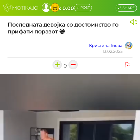
+
x 0.00
POST
SHARE
Последната девојка со достоинство го
прифати поразот 😄
Кристина Гиева
13.02.2025
0