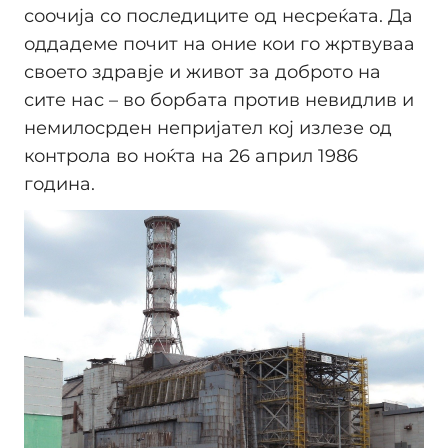
соочија со последиците од несреќата. Да
оддадеме почит на оние кои го жртвуваа
своето здравје и живот за доброто на
сите нас – во борбата против невидлив и
немилосрден непријател кој излезе од
контрола во ноќта на 26 април 1986
година.