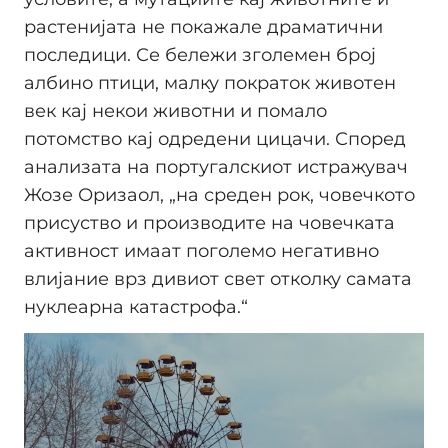
растенијата не покажале драматични
последици. Се бележи зголемен број
албино птици, малку пократок животен
век кај некои животни и помало
потомство кај одредени цицачи. Според
анализата на португалскиот истражувач
Жозе Оризаол, „на среден рок, човечкото
присуство и производите на човечката
активност имаат поголемо негативно
влијание врз дивиот свет отколку самата
нуклеарна катастрофа.“