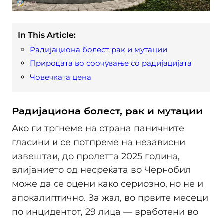
In This Article:
Радијациона болест, рак и мутации
Природата во соочување со радијацијата
Човечката цена
Радијациона болест, рак и мутации
Ако ги тргнеме на страна паничните
гласини и се потпреме на независни
извештаи, до пролетта 2025 година,
влијанието од несреќата во Чернобил
може да се оцени како сериозно, но не и
апокалиптично. За жал, во првите месеци
по инцидентот, 29 лица — вработени во