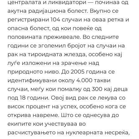
централата и ликвидатори — починаа од
акутна радијациона болест. Вкупно се
регистрирани 104 случаи на оваа ретка и
опасна болест, од кои повеќе од
половината преживеале. Во следните
години се зголемил бројот на случаи на
рак на тироидната жлезда, особено кај
луѓе изложени на зрачење над
природното ниво. До 2005 година се
идентификувани околу 4.000 такви
случаи, меѓу кои помалку од 300 кај деца
под 18 години. Овој вид рак се лекува со
висок процент на успех, особено кога се
открива навреме. Што се однесува до
екипите кои учествуваа во
расчистувањето на нуклеарната несреќа,