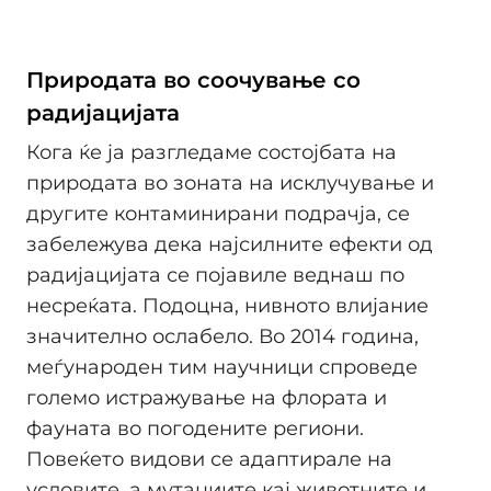
Природата во соочување со
радијацијата
Кога ќе ја разгледаме состојбата на
природата во зоната на исклучување и
другите контаминирани подрачја, се
забележува дека најсилните ефекти од
радијацијата се појавиле веднаш по
несреќата. Подоцна, нивното влијание
значително ослабело. Во 2014 година,
меѓународен тим научници спроведе
големо истражување на флората и
фауната во погодените региони.
Повеќето видови се адаптирале на
условите, а мутациите кај животните и