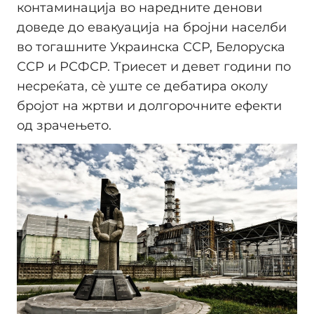
контаминација во наредните денови
доведе до евакуација на бројни населби
во тогашните Украинска ССР, Белоруска
ССР и РСФСР. Триесет и девет години по
несреќата, сè уште се дебатира околу
бројот на жртви и долгорочните ефекти
од зрачењето.