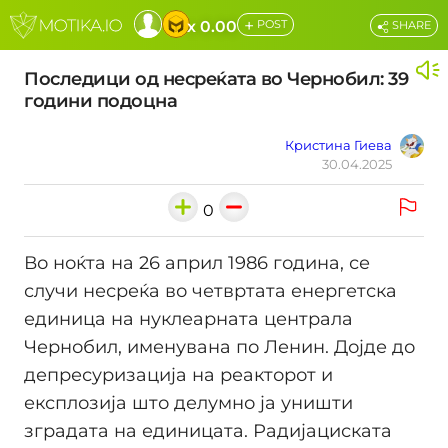
+
x 0.00
POST
SHARE
Последици од несреќата во Чернобил: 39
години подоцна
Кристина Гиева
30.04.2025
0
Во ноќта на 26 април 1986 година, се
случи несреќа во четвртата енергетска
единица на нуклеарната централа
Чернобил, именувана по Ленин. Дојде до
депресуризација на реакторот и
експлозија што делумно ја уништи
зградата на единицата. Радијациската