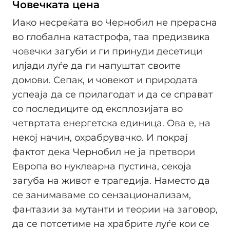
Човечката цена
Иако несреќата во Чернобил не прерасна
во глобална катастрофа, таа предизвика
човечки загуби и ги принуди десетици
илјади луѓе да ги напуштат своите
домови. Сепак, и човекот и природата
успеаја да се прилагодат и да се справат
со последиците од експлозијата во
четвртата енергетска единица. Ова е, на
некој начин, охрабрувачко. И покрај
фактот дека Чернобил не ја претвори
Европа во нуклеарна пустина, секоја
загуба на живот е трагедија. Наместо да
се занимаваме со сензационализам,
фантазии за мутанти и теории на заговор,
да се потсетиме на храбрите луѓе кои се