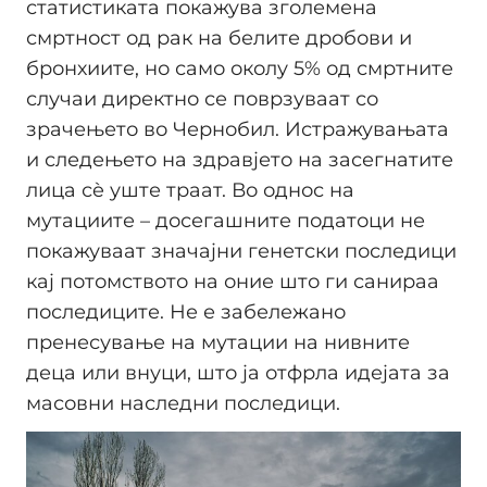
статистиката покажува зголемена
смртност од рак на белите дробови и
бронхиите, но само околу 5% од смртните
случаи директно се поврзуваат со
зрачењето во Чернобил. Истражувањата
и следењето на здравјето на засегнатите
лица сè уште траат. Во однос на
мутациите – досегашните податоци не
покажуваат значајни генетски последици
кај потомството на оние што ги санираа
последиците. Не е забележано
пренесување на мутации на нивните
деца или внуци, што ја отфрла идејата за
масовни наследни последици.