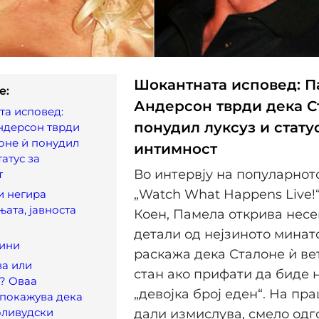
Шокантната исповед: 
e:
Андерсон тврди дека С
та исповед:
понудил луксуз и стату
ндерсон тврди
оне ѝ понудил
интимност
татус за
Во интервју на популарнот
т
„Watch What Happens Live!
и негира
ата, јавноста
Коен, Памела открива нес
детали од нејзиното минато
сини
раскажа дека Сталоне ѝ в
ва или
стан ако прифати да биде 
? Оваа
„девојка број еден“. На п
 покажува дека
оливудски
дали измислува, смело одг