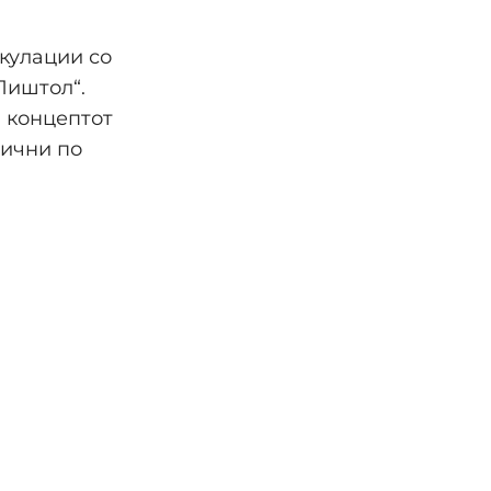
кулации со
Пиштол“.
а концептот
тични по