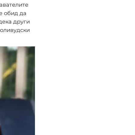
жавателите
е обид да
дека други
холивудски