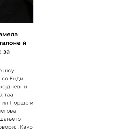
Памела
талоне ѝ
с за
о шоу
“ со Енди
екојдневни
: таа
етил Порше и
негова
рашањето
овори: „Како