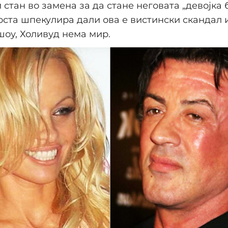
 стан во замена за да стане неговата „девојка б
оста шпекулира дали ова е вистински скандал 
оу, Холивуд нема мир.