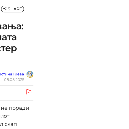
SHARE
вања:
ната
стер
стина Гиева
08.08.2025
 не поради
ниот
л скап