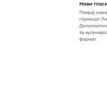
Нови глас
Покрај скан
глумецот Ли
Дополнителн
за кулинарс
формат.