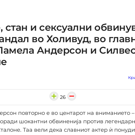
 стан и сексуални обвину
андал во Холивуд, во глав
Памела Андерсон и Силве
не
Кри
26
рсон повторно е во центарот на вниманието –
 поради шокантни обвиненија против легендар
талоне. Таа вели дека славниот актер ѝ понуди