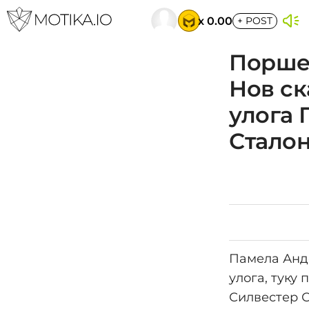
x 0.00
+
POST
Порше,
Нов ск
улога 
Стало
Памела Анде
улога, туку
Силвестер С