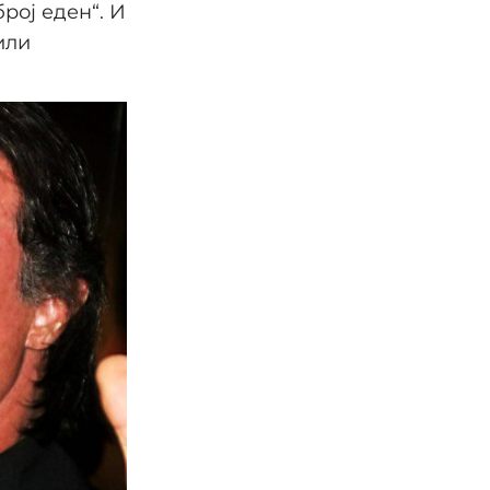
рој еден“. И
или