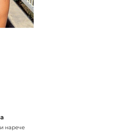
на
ги нарече