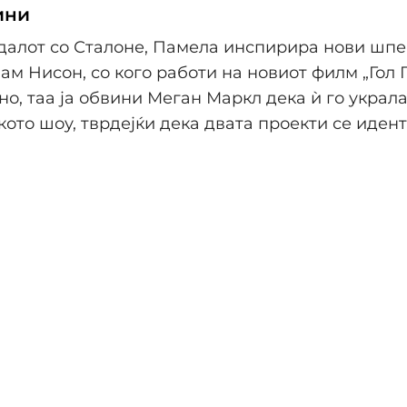
ини
далот со Сталоне, Памела инспирира нови шпе
ам Нисон, со кого работи на новиот филм „Гол 
о, таа ја обвини Меган Маркл дека ѝ го украл
кото шоу, тврдејќи дека двата проекти се иден