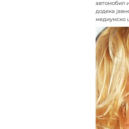
автомобил и
додека јавн
медиумско ш