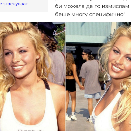
е згаснуваат
би можела да го измислам 
беше многу специфично“.