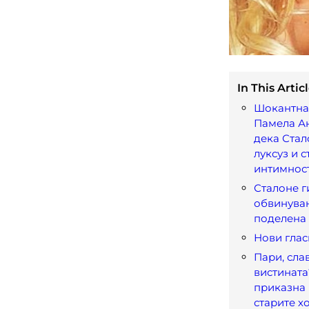
In This Articl
Шокантна
Памела А
дека Стал
луксуз и с
интимнос
Сталоне г
обвинувањ
поделена
Нови гла
Пари, сла
вистината
приказна
старите х