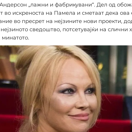
 Андерсон „лажни и фабрикувани“. Дел од обо
т во искреноста на Памела и сметаат дека ова 
ние во пресрет на нејзините нови проекти, до
 нејзиното сведоштво, потсетувајќи на слични 
 минатото.