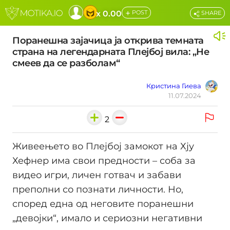
+
x 0.00
POST
SHARE
Поранешна зајачица ја открива темната
страна на легендарната Плејбој вила: „Не
смеев да се разболам“
Кристина Гиева
11.07.2024
2
Живеењето во Плејбој замокот на Хју
Хефнер има свои предности – соба за
видео игри, личен готвач и забави
преполни со познати личности. Но,
според една од неговите поранешни
„девојки“, имало и сериозни негативни