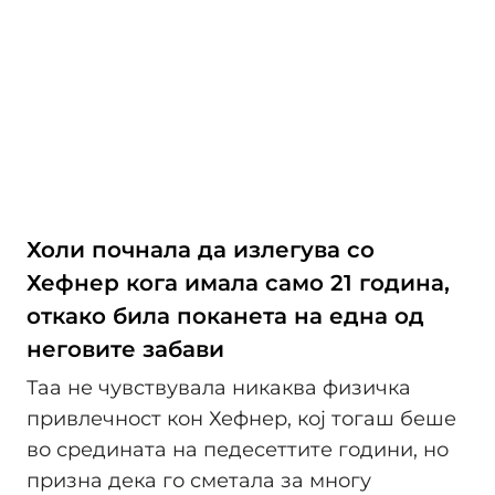
Холи почнала да излегува со
Хефнер кога имала само 21 година,
откако била поканета на една од
неговите забави
Таа не чувствувала никаква физичка
привлечност кон Хефнер, кој тогаш беше
во средината на педесеттите години, но
призна дека го сметала за многу