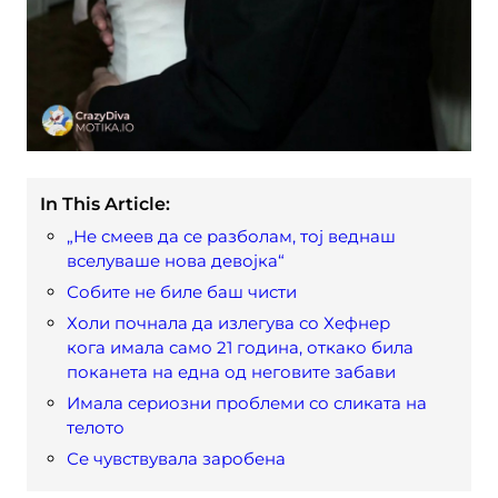
In This Article:
„Не смеев да се разболам, тој веднаш
вселуваше нова девојка“
Собите не биле баш чисти
Холи почнала да излегува со Хефнер
кога имала само 21 година, откако била
поканета на една од неговите забави
Имала сериозни проблеми со сликата на
телото
Се чувствувала заробена