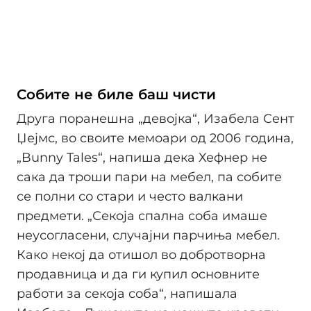
Собите не биле баш чисти
Друга поранешна „девојка“, Изабела Сент
Џејмс, во своите мемоари од 2006 година,
„Bunny Tales“, напиша дека Хефнер не
сака да троши пари на мебел, па собите
се полни со стари и често валкани
предмети. „Секоја спална соба имаше
неусогласени, случајни парчиња мебел.
Како некој да отишол во добротворна
продавница и да ги купил основните
работи за секоја соба“, напишала