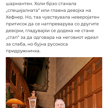
шармантен. Холи брзо станала
„специјалната“ или главна девојка на
Хефнер. Но, таа чувствувала неверојатен
притисок да се натпреварува со другите
девојки, гладувајќи се додека не стане
„стап“ за да одговара на неговиот идеал
за слаба, но бујна русокоса
придружничка.