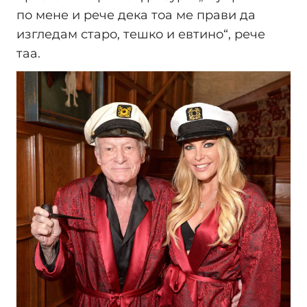
по мене и рече дека тоа ме прави да
изгледам старо, тешко и евтино“, рече
таа.