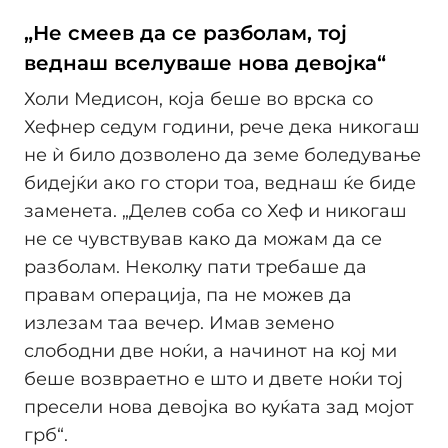
„Не смеев да се разболам, тој
веднаш вселуваше нова девојка“
Холи Медисон, која беше во врска со
Хефнер седум години, рече дека никогаш
не ѝ било дозволено да земе боледување
бидејќи ако го стори тоа, веднаш ќе биде
заменета. „Делев соба со Хеф и никогаш
не се чувствував како да можам да се
разболам. Неколку пати требаше да
правам операција, па не можев да
излезам таа вечер. Имав земено
слободни две ноќи, а начинот на кој ми
беше возвраетно е што и двете ноќи тој
пресели нова девојка во куќата зад мојот
грб“.