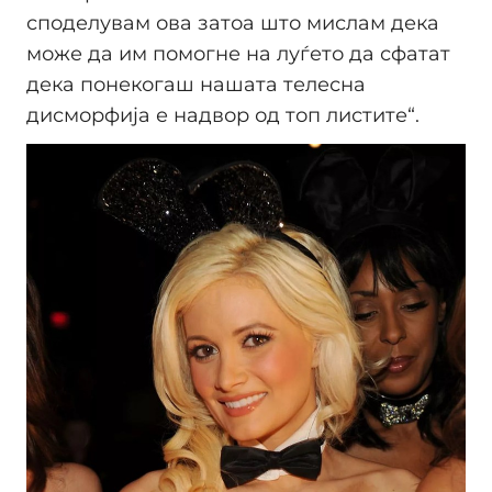
споделувам ова затоа што мислам дека
може да им помогне на луѓето да сфатат
дека понекогаш нашата телесна
дисморфија е надвор од топ листите“.