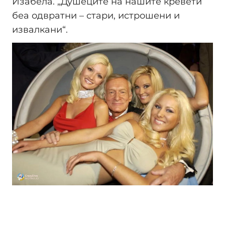
Изабела. „Душеците на нашите кревети
беа одвратни – стари, истрошени и
извалкани“.