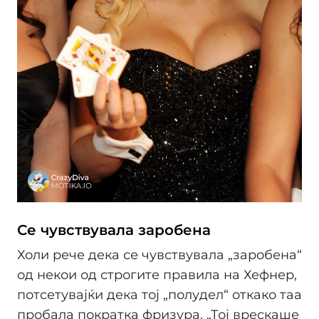
Се чувствувала заробена
Холи рече дека се чувствувала „заробена“
од некои од строгите правила на Хефнер,
потсетувајќи дека тој „полудел“ откако таа
пробала пократка фризура. „Тој врескаше