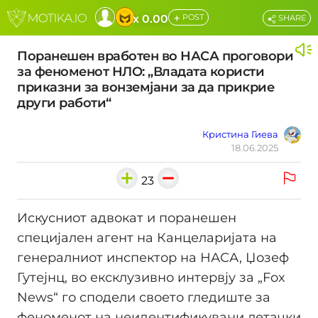
+
x 0.00
POST
SHARE
Поранешен вработен во НАСА проговори
за феноменот НЛО: „Владата користи
приказни за вонземјани за да прикрие
други работи“
Кристина Гиева
18.06.2025
23
Искусниот адвокат и поранешен
специјален агент на Канцеларијата на
генералниот инспектор на НАСА, Џозеф
Гутејнц, во ексклузивно интервју за „Fox
News“ го сподели своето гледиште за
феноменот на неидентификувани летачки