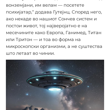
вонземјани, им велам — посетете
психијатар,“ додава Гутејнц. Според него,
ако некаде во нашиот Сончев систем и
постои живот, тој најверојатно е на
месечините како Европа, Ганимед, Титан
или Тритон — и тоа во форма на
микроскопски организми, а не суштества
што летаат во чинии.