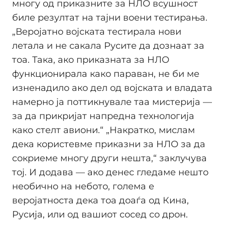
многу од приказните за НЛО всушност
биле резултат на тајни воени тестирања.
„Веројатно војската тестирала нови
летала и не сакала Русите да дознаат за
тоа. Така, ако приказната за НЛО
функционирала како параван, не би ме
изненадило ако дел од војската и владата
намерно ја поттикнувале таа мистерија —
за да прикријат напредна технологија
како стелт авиони.“ „Накратко, мислам
дека користевме приказни за НЛО за да
сокриеме многу други нешта,“ заклучува
тој. И додава — ако денес гледаме нешто
необично на небото, голема е
веројатноста дека тоа доаѓа од Кина,
Русија, или од вашиот сосед со дрон.