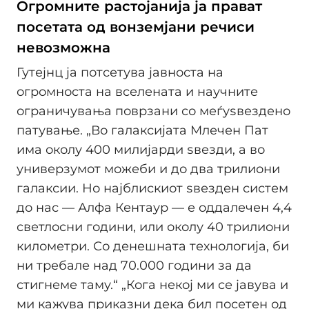
Огромните растојанија ја прават
посетата од вонземјани речиси
невозможна
Гутејнц ја потсетува јавноста на
огромноста на вселената и научните
ограничувања поврзани со меѓуѕвездено
патување. „Во галаксијата Млечен Пат
има околу 400 милијарди ѕвезди, а во
универзумот можеби и до два трилиони
галаксии. Но најблискиот ѕвезден систем
до нас — Алфа Кентаур — е оддалечен 4,4
светлосни години, или околу 40 трилиони
километри. Со денешната технологија, би
ни требале над 70.000 години за да
стигнеме таму.“ „Кога некој ми се јавува и
ми кажува приказни дека бил посетен од