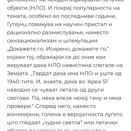
објекти (НЛО). И покрај популарноста на
темата, особено во последниве години,
Гутејнц повикува на научен пристап и
рационално размислување, наместо
сензационализам и шпекулации.
„Докажете го. Искрено, докажете го,“
изјави тој, обраќајќи се до оние кои
веруваат дека НЛО навистина слетале на
Земјата. „Тврдат дека има НЛО-и уште од
1940-тите. И, знаете, дека во ‘Ареа 51’
наводно се чуваат летала од други
светови. Па, нека влезе некој таму и нека
провери.“ Според него, наместо
вонземјани, голема е веројатноста луѓето
што гледаат „чудни светла“ или летачки
објекти да сведочат за нешто што е